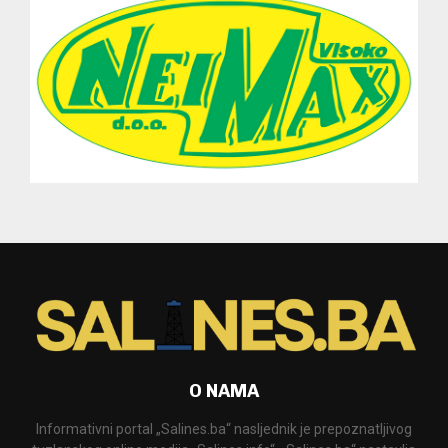
O NAMA
Informativni portal „Salines.ba“ nasljednik je prepoznatljivog