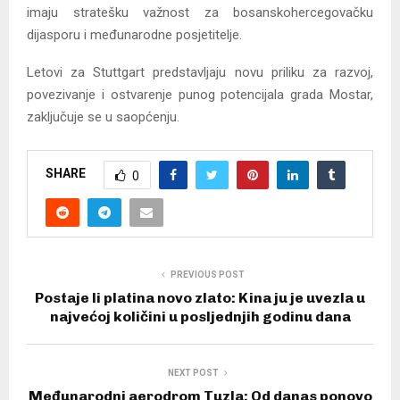
imaju stratešku važnost za bosanskohercegovačku
dijasporu i međunarodne posjetitelje.
Letovi za Stuttgart predstavljaju novu priliku za razvoj,
povezivanje i ostvarenje punog potencijala grada Mostar,
zaključuje se u saopćenju.
SHARE
0
PREVIOUS POST
Postaje li platina novo zlato: Kina ju je uvezla u
najvećoj količini u posljednjih godinu dana
NEXT POST
Međunarodni aerodrom Tuzla: Od danas ponovo