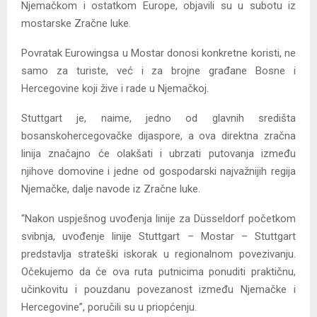
Njemačkom i ostatkom Europe, objavili su u subotu iz
mostarske Zračne luke.
Povratak Eurowingsa u Mostar donosi konkretne koristi, ne
samo za turiste, već i za brojne građane Bosne i
Hercegovine koji žive i rade u Njemačkoj.
Stuttgart je, naime, jedno od glavnih središta
bosanskohercegovačke dijaspore, a ova direktna zračna
linija značajno će olakšati i ubrzati putovanja između
njihove domovine i jedne od gospodarski najvažnijih regija
Njemačke, dalje navode iz Zračne luke.
“Nakon uspješnog uvođenja linije za Düsseldorf početkom
svibnja, uvođenje linije Stuttgart – Mostar – Stuttgart
predstavlja strateški iskorak u regionalnom povezivanju.
Očekujemo da će ova ruta putnicima ponuditi praktičnu,
učinkovitu i pouzdanu povezanost između Njemačke i
Hercegovine”, poručili su u priopćenju.