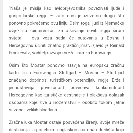
“Naša je misija kao avioprijevoznika povezivati ljude i
gospodarske regije – zato nam je izuzetno drago što
ponovno pokrećemo ovu liniju. Osim toga, ljudi iz Njemačke
uvijek su zainteresirani za otkrivanje novih regija širom
svijeta – ova veza sada će putovanja u Bosnu i
Hercegovinu učiniti znatno praktičnijima”, izjavio je Reinald
Frankewitz, voditelj razvoja mreže linija za Eurowings
Osim što Mostar ponovno stavlja na europsku zračnu
kartu, linija Eurowingsa Stuttgart – Mostar – Stuttgart
značajno doprinosi turističkom potencijalu regije. Brža i
jednostavnija povezanost povećava konkurentnost
Hercegovine kao turističke destinacije i olakšava dolazak
osobama koje žive u inozemstvu – osobito tokom ljetne
sezone i velikih blagdana.
Zračna luka Mostar ostaje posvećena širenju svoje mreže
destinacija, s posebnim naglaskom na ona odredišta koja