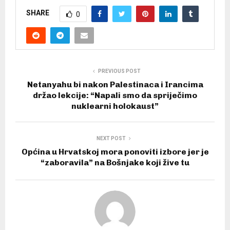
SHARE
0
PREVIOUS POST
Netanyahu bi nakon Palestinaca i Irancima
držao lekcije: “Napali smo da spriječimo
nuklearni holokaust”
NEXT POST
Općina u Hrvatskoj mora ponoviti izbore jer je
“zaboravila” na Bošnjake koji žive tu