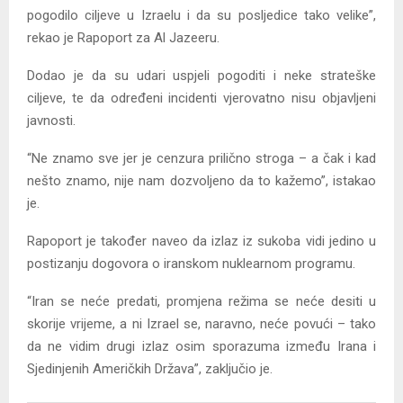
pogodilo ciljeve u Izraelu i da su posljedice tako velike”,
rekao je Rapoport za Al Jazeeru.
Dodao je da su udari uspjeli pogoditi i neke strateške
ciljeve, te da određeni incidenti vjerovatno nisu objavljeni
javnosti.
“Ne znamo sve jer je cenzura prilično stroga – a čak i kad
nešto znamo, nije nam dozvoljeno da to kažemo”, istakao
je.
Rapoport je također naveo da izlaz iz sukoba vidi jedino u
postizanju dogovora o iranskom nuklearnom programu.
“Iran se neće predati, promjena režima se neće desiti u
skorije vrijeme, a ni Izrael se, naravno, neće povući – tako
da ne vidim drugi izlaz osim sporazuma između Irana i
Sjedinjenih Američkih Država”, zaključio je.