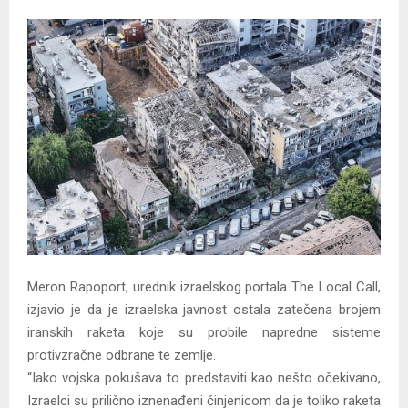
Y
M
E
N
U
Meron Rapoport, urednik izraelskog portala The Local Call,
izjavio je da je izraelska javnost ostala zatečena brojem
iranskih raketa koje su probile napredne sisteme
protivzračne odbrane te zemlje.
“Iako vojska pokušava to predstaviti kao nešto očekivano,
Izraelci su prilično iznenađeni činjenicom da je toliko raketa