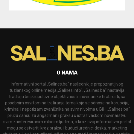
O NAMA
Informativni portal „Salines.ba“ nasljednik je prepoznatljivog
tuzlanskog online medija „Salines.info“. „Salines.ba“ nastavlja
tradiciju beskrupulozne objektivnosti i novinarske hrabrosti, sa
posebnim osvrtom na tretiranje tema koje se odnose na korupciju,
kriminal i nepotizam zvaničnika na svim nivoima u BiH. „Salines.ba“
pruža šansu za angažman i praksu u istraživačkom novinarstvu
svim zainteresiranim mladim ljudima, a kroz ovaj informativni portal
mogu se ostvariti kroz praksu i budući urednici deska, marketing