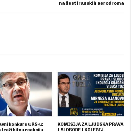
na šest iranskih aerodroma
vni konkurs u RS-u:
KOMISIJA ZA LJUDSKA PRAVA
 traži hitnu reakciju
I SLOBODE I KOLEGIJ