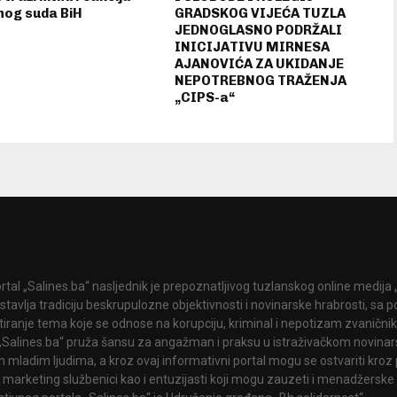
nog suda BiH
GRADSKOG VIJEĆA TUZLA
JEDNOGLASNO PODRŽALI
INICIJATIVU MIRNESA
AJANOVIĆA ZA UKIDANJE
NEPOTREBNOG TRAŽENJA
„CIPS-a“
rtal „Salines.ba“ nasljednik je prepoznatljivog tuzlanskog online medija „
stavlja tradiciju beskrupulozne objektivnosti i novinarske hrabrosti, sa
tiranje tema koje se odnose na korupciju, kriminal i nepotizam zvanični
 „Salines.ba“ pruža šansu za angažman i praksu u istraživačkom novinar
 mladim ljudima, a kroz ovaj informativni portal mogu se ostvariti kroz 
 marketing službenici kao i entuzijasti koji mogu zauzeti i menadžerske 