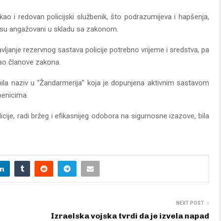
 kao i redovan policijski službenik, što podrazumijeva i hapšenja,
ko su angažovani u skladu sa zakonom.
ljanje rezervnog sastava policije potrebno vrijeme i sredstva, pa
ao članove zakona.
ila naziv u “Žandarmerija” koja je dopunjena aktivnim sastavom
benicima.
cije, radi bržeg i efikasnijeg odobora na sigurnosne izazove, bila
NEXT POST
Izraelska vojska tvrdi da je izvela napad