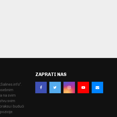
ZAPRATI NAS
Salines.info“.
 posebnim
ka na svim
stvu svim
praksu i budući
pozicije.