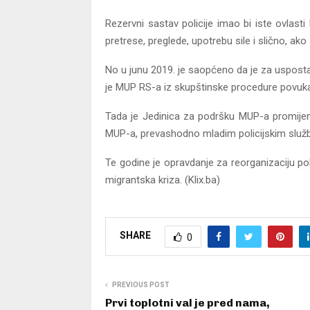
Rezervni sastav policije imao bi iste ovlasti
pretrese, preglede, upotrebu sile i slično, a
No u junu 2019. je saopćeno da je za uspostav
je MUP RS-a iz skupštinske procedure povuk
Tada je Jedinica za podršku MUP-a promijen
MUP-a, prevashodno mladim policijskim služ
Te godine je opravdanje za reorganizaciju poli
migrantska kriza. (Klix.ba)
SHARE
0
PREVIOUS POST
Prvi toplotni val je pred nama,