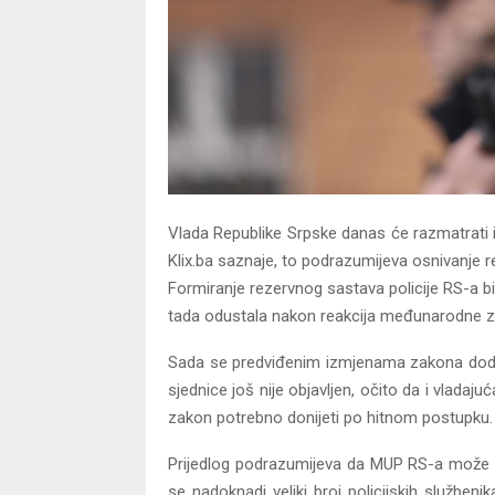
Vlada Republike Srpske danas će razmatrati 
Klix.ba saznaje, to podrazumijeva osnivanje r
Formiranje rezervnog sastava policije RS-a bil
tada odustala nakon reakcija međunarodne z
Sada se predviđenim izmjenama zakona dodaj
sjednice još nije objavljen, očito da i vladaj
zakon potrebno donijeti po hitnom postupku.
Prijedlog podrazumijeva da MUP RS-a može u
se nadoknadi veliki broj policijskih službeni