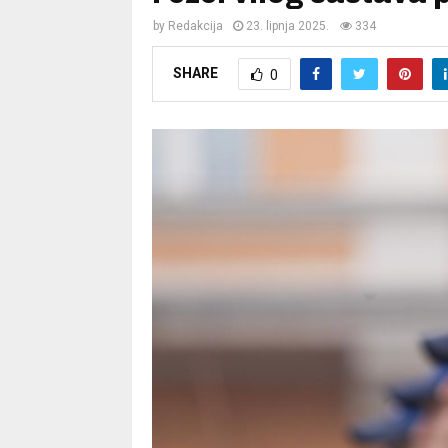
by
Redakcija
23. lipnja 2025.
334
SHARE
0