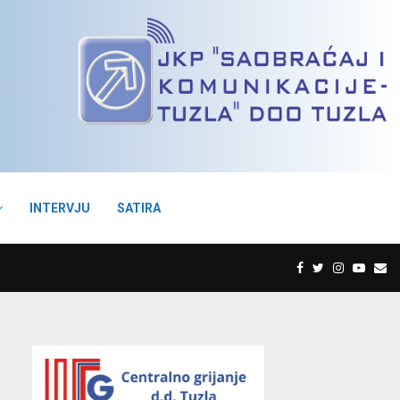
INTERVJU
SATIRA
F
T
I
Y
E
a
w
n
o
m
c
i
s
u
a