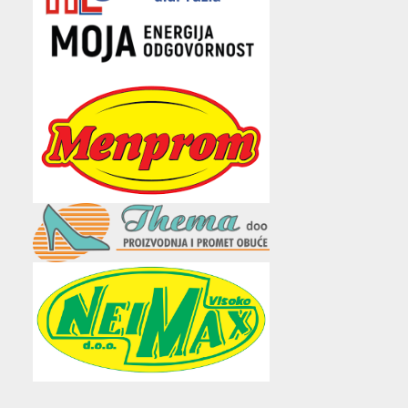
e
t
t
t
i
b
t
a
u
l
o
e
g
b
o
r
r
e
k
a
m