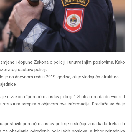
izmjene i dopune Zakona o policiji i unutrašnjim poslovima. Kako
ezervnog sastava policije.
o je na dnevnom redu i 2019. godine, ali je vladajuća struktura
ajednice.
e u zakon i “pomoćni sastav policije”. S obzirom da dnevni red
uća struktura tempira s objavom ove informacije. Predlaže se da je
spostaviti pomoćni sastav policije u slučajevima kada treba da
ka za obavljanje određenih policijskih poslova, a izbor pripadnika