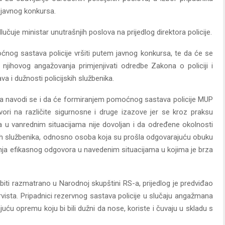
 javnog konkursa.
uje ministar unutrašnjih poslova na prijedlog direktora policije.
ćnog sastava policije vršiti putem javnog konkursa, te da će se
jihovog angažovanja primjenjivati odredbe Zakona o policiji i
 i dužnosti policijskih službenika.
a navodi se i da će formiranjem pomoćnog sastava policije MUP
ori na različite sigurnosne i druge izazove jer se kroz praksu
ika u vanrednim situacijama nije dovoljan i da određene okolnosti
skih službenika, odnosno osoba koja su prošla odgovarajuću obuku
žanja efikasnog odgovora u navedenim situacijama u kojima je brza
 biti razmatrano u Narodnoj skupštini RS-a, prijedlog je predviđao
vista. Pripadnici rezervnog sastava policije u slučaju angažmana
dajuću opremu koju bi bili dužni da nose, koriste i čuvaju u skladu s