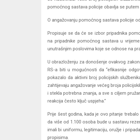
pomoćnog sastava policije obavlja se putem
O angažovanju pomoćnog sastava policije odluč
Propisuje se da će se izbor pripadnika pomo
na pripadnike pomoćnog sastava u vrijeme n
unutrašnjim poslovima koje se odnose na prava
U obrazloženju za donošenje ovakvog zakon
RS-a biti u mogućnosti da “efikasnije odgov
pokazalo da aktivni broj policijskih služben
zahtijevaju angažovanje većeg broja policij
i stekla potrebna znanja, a sve s ciljem pru
reakcija često ključ uspjeha.”
Prije šest godina, kada je ovo pitanje trebalo
da više od 1.100 osoba bude u sastavu rezer
imali bi uniformu, legitimaciju, oružje i pripa
propisima.