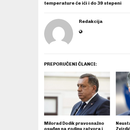
temperature će ići i do 39 stepeni
Redakcija
PREPORUČENI ČLANCI:
Milorad Dodik pravosnažno
Neusta
osuđen na godinu zatvora i
Zvizdić