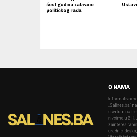
šest godina zabrane
Ustav
političkog rada
O NAMA
Informativni po
„Salines.ba“ na
osvrtom na tre
nivoima u BiH.
zainteresiranim
urednici deska,