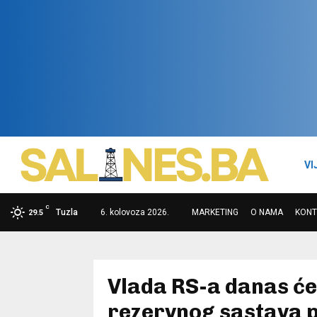
VI
C
Tuzla
6. kolovoza 2026.
MARKETING
O NAMA
KONT
29.5
Vlada RS-a danas će
rezervnog sastava p