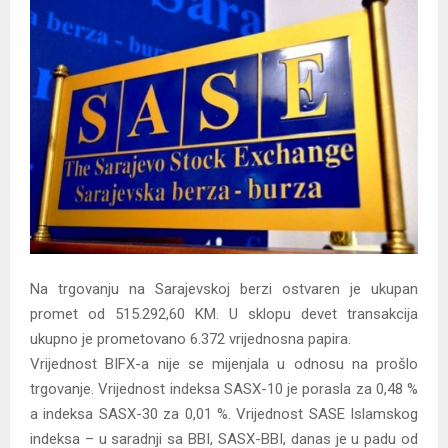
Y
M
E
N
U
Na trgovanju na Sarajevskoj berzi ostvaren je ukupan
promet od 515.292,60 KM. U sklopu devet transakcija
ukupno je prometovano 6.372 vrijednosna papira.
Vrijednost BIFX-a nije se mijenjala u odnosu na prošlo
trgovanje. Vrijednost indeksa SASX-10 je porasla za 0,48 %
a indeksa SASX-30 za 0,01 %. Vrijednost SASE Islamskog
indeksa – u saradnji sa BBI, SASX-BBI, danas je u padu od