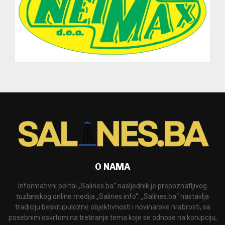
O NAMA
Informativni portal „Salines.ba“ nasljednik je prepoznatljivog
tuzlanskog online medija „Salines.info“. „Salines.ba“ nastavlja
tradiciju beskrupulozne objektivnosti i novinarske hrabrosti, sa
posebnim osvrtom na tretiranje tema koje se odnose na korupciju,