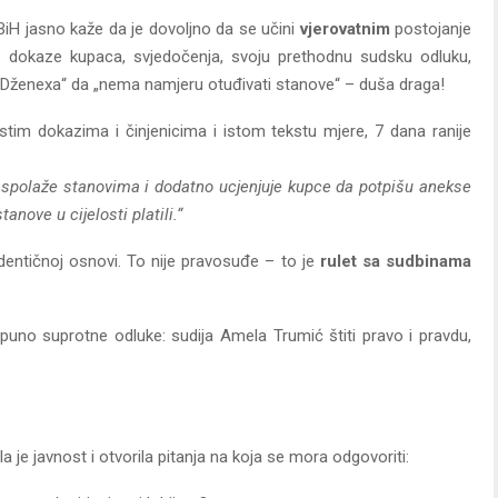
BiH jasno kaže da je dovoljno da se učini
vjerovatnim
postojanje
ne dokaze kupaca, svjedočenja, svoju prethodnu sudsku odluku,
Dženexa“ da „nema namjeru otuđivati stanove“ – duša draga!
tim dokazima i činjenicima i istom tekstu mjere, 7 dana ranije
aspolaže stanovima i dodatno ucjenjuje kupce da potpišu anekse
anove u cijelosti platili.“
dentičnoj osnovi. To nije pravosuđe – to je
rulet sa sudbinama
otpuno suprotne odluke: sudija Amela Trumić štiti pravo i pravdu,
 je javnost i otvorila pitanja na koja se mora odgovoriti: