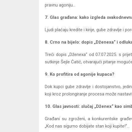
pravnu agoniju…
7. Glas građana: kako izgleda svakodnevn
Ljudi plaćaju kredite i kirije, gube zdravlje i 
8. Crno na bijelo: dopis „Dženexa“ i odluk
Treći dopis „Dženexa“ od 07.07.2025. s pri
sutkinje Šejle Ćatić, otvarajući pitanje mogu
9. Ko profitira od agonije kupaca?
Dok kupci gube zdravlje i dostojanstvo, jedini
koji kroz prolongiranje procesa može nastaviti 
10. Glas javnosti: slučaj „Dženex“ kao sim
Građani su zgroženi, a konkurentske građe
„Kod nas sigurno dobijate stan koji kupite!“…