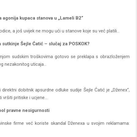
a agonija kupaca stanova u „Lameli B2“
porodice, a još uvijek ne mogu ući u stanove koje su već platili…
a sutkinje Šejle Ćatić – slučaj za POSKOK?
jetnjom sudskim troškovima gotovo se preklapa s obrazloženjem
ćeg nezakonitog uticaja…
 direktni dobitnik apsurdne odluke sudije Šejle Ćatić je „Dženex“,
vršiti pritiske i ucjene…
bol pravne nesigurnosti
vinske firme već koriste skandal Dženexa u svojim reklamama: