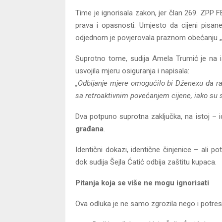
Time je ignorisala zakon, jer član 269. ZPP F
prava i opasnosti. Umjesto da cijeni pisa
odjednom je povjerovala praznom obećanju „
Suprotno tome, sudija Amela Trumić je na is
usvojila mjeru osiguranja i napisala:
„Odbijanje mjere omogućilo bi Dženexu da r
sa retroaktivnim povećanjem cijene, iako su st
Dva potpuno suprotna zaključka, na istoj – i
građana
.
Identični dokazi, identične činjenice – ali p
dok sudija Šejla Ćatić odbija zaštitu kupaca.
Pitanja koja se više ne mogu ignorisati
Ova odluka je ne samo zgrozila nego i potresla