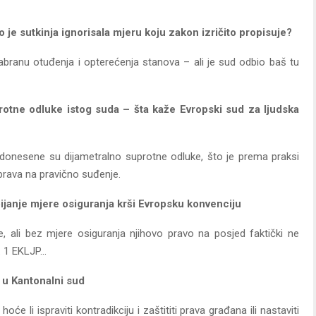
o je sutkinja ignorisala mjeru koju zakon izričito propisuje?
zabranu otuđenja i opterećenja stanova – ali je sud odbio baš tu
protne odluke istog suda – šta kaže Evropski sud za ljudska
 donesene su dijametralno suprotne odluke, što je prema praksi
prava na pravično suđenje.
ijanje mjere osiguranja krši Evropsku konvenciju
e, ali bez mjere osiguranja njihovo pravo na posjed faktički ne
r. 1 EKLJP…
a u Kantonalni sud
e li ispraviti kontradikciju i zaštititi prava građana ili nastaviti