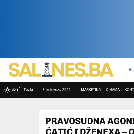
VI
C
Tuzla
8. kolovoza 2026.
MARKETING
O NAMA
KONT
22.1
PRAVOSUDNA AGONIJ
ĆATIĆ I DŽENEXA –