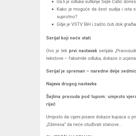
Da li je odluka sutkinje Šejle Ćatić done
Kako je moguće da šest sudija i ista s
suprotno?
Gdje je VSTV BiH i zašto ćuti dok građ
Serijal koji neće stati
Ovo je tek
prvi nastavak
serijala „Pravosud
tekstove – faksimile odluka, dokaze o ucjena
Serijal je spreman – naredne dvije sedmice
Najava drugog nastavka
Šejlina presuda pod lupom: umjesto vjer
riječ
Umjesto da cijeni pisane dokaze kupaca o pr
„Dženexa“ da neće otuđivati stanove…