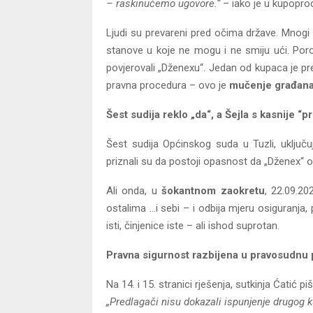
– raskinućemo ugovore.“
– iako je u kupopro
Ljudi su prevareni pred očima države. Mnogi ž
stanove u koje ne mogu i ne smiju ući. Poro
povjerovali „Dženexu“. Jedan od kupaca je p
pravna procedura – ovo je
mučenje građan
Šest sudija reklo „da“, a Šejla s kasnije “p
Šest sudija Općinskog suda u Tuzli, uključuj
priznali su da postoji opasnost da „Dženex“ o
Ali onda, u
šokantnom zaokretu
, 22.09.2
ostalima …i sebi – i odbija mjeru osiguranja
isti, činjenice iste – ali ishod suprotan.
Pravna sigurnost razbijena u pravosudnu
Na 14. i 15. stranici rješenja, sutkinja Ćatić piš
„Predlagači nisu dokazali ispunjenje drugog 