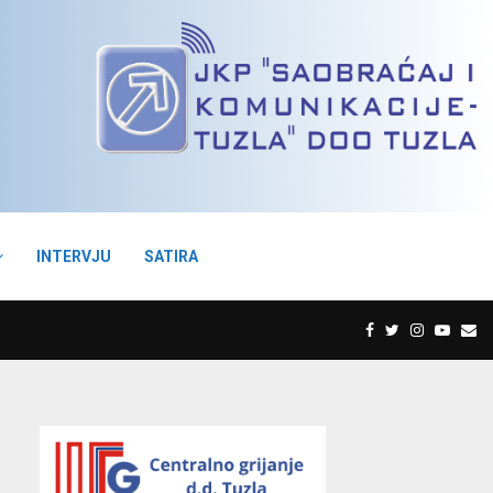
INTERVJU
SATIRA
F
T
I
Y
E
a
w
n
o
m
c
i
s
u
a