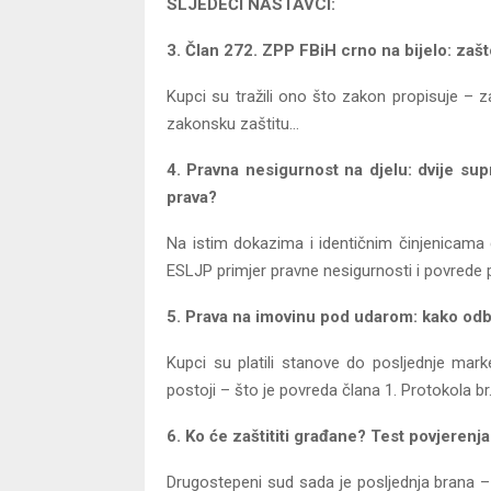
SLJEDEĆI NASTAVCI:
3. Član 272. ZPP FBiH crno na bijelo: zašt
Kupci su tražili ono što zakon propisuje – 
zakonsku zaštitu…
4. Pravna nesigurnost na djelu: dvije su
prava?
Na istim dokazima i identičnim činjenicama
ESLJP primjer pravne nesigurnosti i povrede 
5. Prava na imovinu pod udarom: kako odb
Kupci su platili stanove do posljednje mark
postoji – što je povreda člana 1. Protokola b
6. Ko će zaštititi građane? Test povjerenj
Drugostepeni sud sada je posljednja brana – hoć