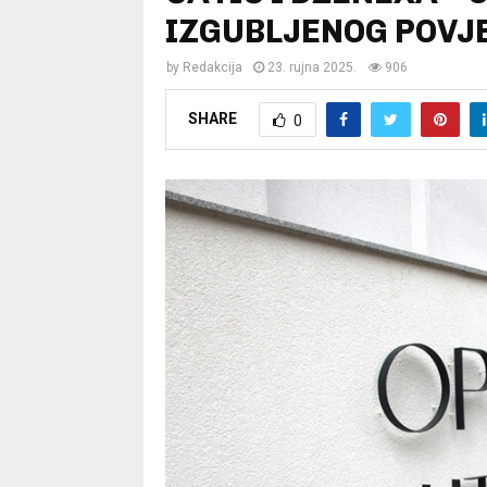
IZGUBLJENOG POVJ
by
Redakcija
23. rujna 2025.
906
SHARE
0