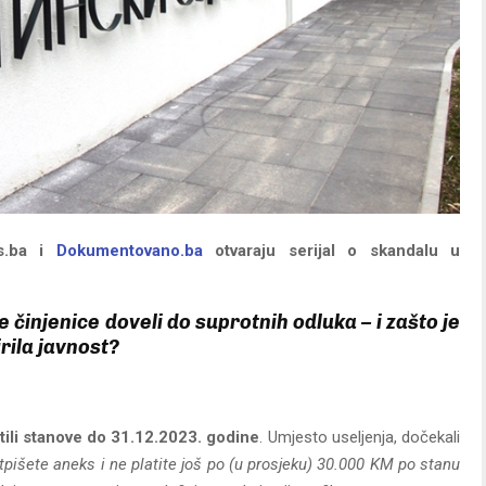
es.ba i
Dokumentovano.ba
otvaraju serijal o skandalu u
e činjenice doveli do suprotnih odluka – i zašto je
rila javnost?
atili stanove do 31.12.2023. godine
. Umjesto useljenja, dočekali
tpišete aneks i ne platite još po (u prosjeku) 30.000 KM po stanu