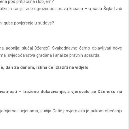
sena pod pritiscima i lobijem?
utkinja ranije vide ugroženost prava kupaca – a sada Šejla tvrdi
ani gube povjerenje u sudove?
na agonija: slučaj Dženex“. Svakodnevno ćemo objavljivati nove
ma, svjedočanstva građana i analize pravnih apsurda.
, dan za danom, istina će izlaziti na vidjelo.
ovatnosti – traženo dokazivanje, a vjerovalo se Dženexu na
ijetnjama i ucjenama, sudija Ćatić povjerovala je pukom obećanju