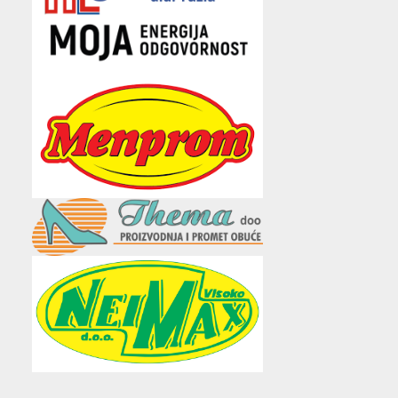
e
t
t
t
i
b
t
a
u
l
o
e
g
b
o
r
r
e
k
a
m