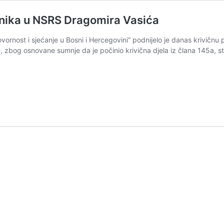
anika u NSRS Dragomira Vasića
ornost i sjećanje u Bosni i Hercegovini“ podnijelo je danas krivičnu 
zbog osnovane sumnje da je počinio krivična djela iz člana 145a, sta
na
a
ra