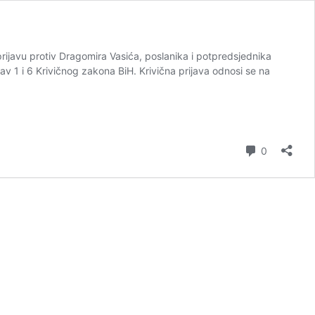
prijavu protiv Dragomira Vasića, poslanika i potpredsjednika
v 1 i 6 Krivičnog zakona BiH. Krivična prijava odnosi se na
komentar
0