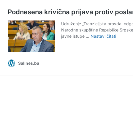
Podnesena krivična prijava protiv posl
Udruženje „Tranzicijska pravda, odgov
Narodne skupštine Republike Srpske, 
Podnese
javne istupe …
Nastavi čitati
krivična
prijava
protiv
poslanik
Salines.ba
u
NSRS
Dragomi
Vasića