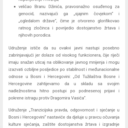
veličao Branu Džinića, pravosnažno osuđenog za
genocid, nazivajući ga „sjajnim čovjekom“ i
„ogledalom države“, čime je otvoreno glorifikovao
ratnog zločinca i povrijedio dostojanstvo žrtava i
njihovih porodica.
Udruženje ističe da su ovakvi javni nastupi posebno
zabrinjavajući jer dolaze od visokog funkcionera, čije riječi
imaju snažan uticaj na oblikovanje javnog mnijenja i mogu
izazvati ozbiljne posljedice po stabilnost i međunacionalne
odnose u Bosni i Hercegovini: „Od Tužilaštva Bosne i
Hercegovine zahtijevamo da u skladu sa svojim
nadležnostima hitno postupi po podnesenoj prijavi i
pokrene istragu protiv Dragomira Vasića“.
Udruženje „Tranzicijska pravda, odgovornost i sjećanje u
Bosni i Hercegovini“ nastaviće da djeluje u pravcu očuvanja
kulture sjećanja, zaštite dostojanstva žrtava i izgradnje