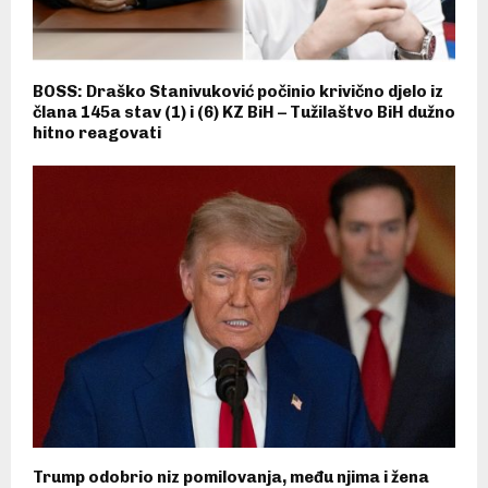
BOSS: Draško Stanivuković počinio krivično djelo iz
člana 145a stav (1) i (6) KZ BiH – Tužilaštvo BiH dužno
hitno reagovati
Trump odobrio niz pomilovanja, među njima i žena