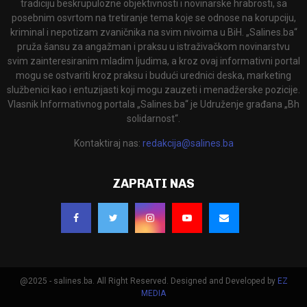
tradiciju beskrupulozne objektivnosti i novinarske hrabrosti, sa
posebnim osvrtom na tretiranje tema koje se odnose na korupciju,
kriminal i nepotizam zvaničnika na svim nivoima u BiH. „Salines.ba“
pruža šansu za angažman i praksu u istraživačkom novinarstvu
svim zainteresiranim mladim ljudima, a kroz ovaj informativni portal
mogu se ostvariti kroz praksu i budući urednici deska, marketing
službenici kao i entuzijasti koji mogu zauzeti i menadžerske pozicije.
Vlasnik Informativnog portala „Salines.ba“ je Udruženje građana „Bh
solidarnost“.
Kontaktiraj nas:
redakcija@salines.ba
ZAPRATI NAS
@2025 - salines.ba. All Right Reserved. Designed and Developed by
EZ
MEDIA