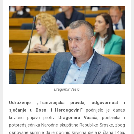
Y
M
E
N
U
Dragomir Vasić
Udruženje „Tranzicijska pravda, odgovornost i
sjećanje u Bosni i Hercegovini“
podnijelo je danas
krivičnu prijavu protiv
Dragomira Vasića
, poslanika i
potpredsjednika Narodne skupštine Republike Srpske, zbog
osnovane sumnje da je počinio krivična djela iz člana 145a,