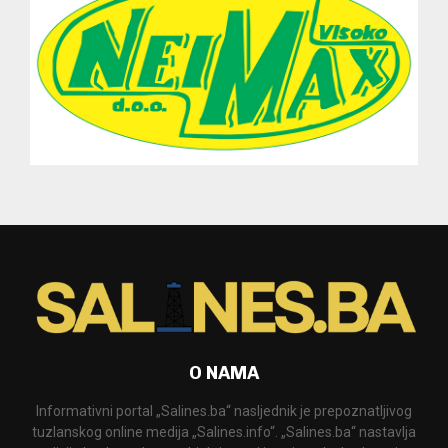
O NAMA
Informativni portal „Salines.ba“ nasljednik je prepoznatljivog
tuzlanskog online medija „Salines.info“. „Salines.ba“ nastavlja