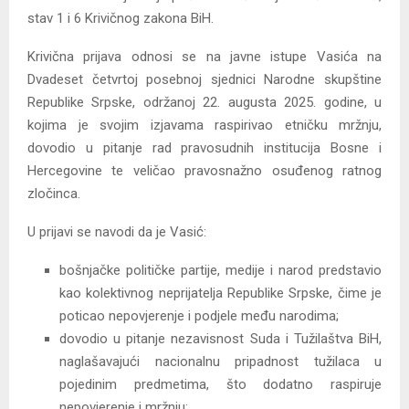
stav 1 i 6 Krivičnog zakona BiH.
Krivična prijava odnosi se na javne istupe Vasića na
Dvadeset četvrtoj posebnoj sjednici Narodne skupštine
Republike Srpske, održanoj 22. augusta 2025. godine, u
kojima je svojim izjavama raspirivao etničku mržnju,
dovodio u pitanje rad pravosudnih institucija Bosne i
Hercegovine te veličao pravosnažno osuđenog ratnog
zločinca.
U prijavi se navodi da je Vasić:
bošnjačke političke partije, medije i narod predstavio
kao kolektivnog neprijatelja Republike Srpske, čime je
poticao nepovjerenje i podjele među narodima;
dovodio u pitanje nezavisnost Suda i Tužilaštva BiH,
naglašavajući nacionalnu pripadnost tužilaca u
pojedinim predmetima, što dodatno raspiruje
nepovjerenje i mržnju;