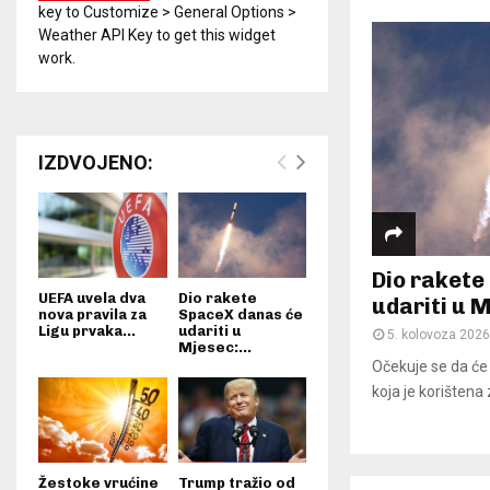
key to Customize > General Options >
Weather API Key to get this widget
work.
IZDVOJENO:
Dio rakete
UEFA uvela dva
Dio rakete
udariti u M
nova pravila za
SpaceX danas će
Ligu prvaka...
udariti u
5. kolovoza 2026
Mjesec:...
Očekuje se da će
koja je korištena 
Žestoke vrućine
Trump tražio od