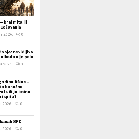
 kraj mita ili
suočavanja
ja 2026.
0
dosje: nevidljiva
 nikada nije pala
ja 2026.
0
godina tišine –
vda konačno
ata ili je istina
 ispitu?
ka 2026.
0
kanali SPC
ka 2026.
0