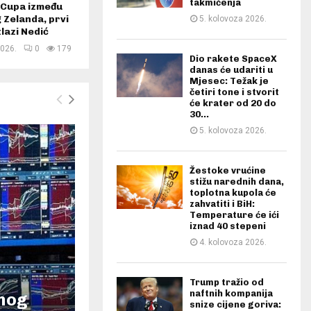
takmičenja
 Cupa između
g Zelanda, prvi
5. kolovoza 2026.
zlazi Nedić
2026.
0
179
Dio rakete SpaceX
danas će udariti u
Mjesec: Težak je
četiri tone i stvorit
će krater od 20 do
30...
5. kolovoza 2026.
Žestoke vrućine
stižu narednih dana,
toplotna kupola će
zahvatiti i BiH:
Temperature će ići
iznad 40 stepeni
4. kolovoza 2026.
Trump tražio od
naftnih kompanija
žnog
snize cijene goriva: