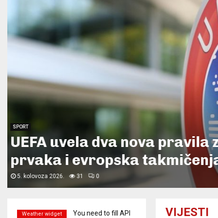
BiH
Vlada FBiH izdvojila 70.000 
transport stradalih zenički
planini...
3. kolovoza 2026.
15
0
VIJESTI
You need to fill API
Weather widget