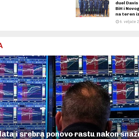
duel Davis
BiH i Novo
na teren i
6. veljače 
A
zlata i srebra ponovo rastu nakon sna