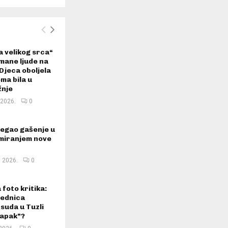
a velikog srca“
mane ljude na
Djeca oboljela
ma bila u
žnje
 2026.
0
jegao gašenje u
miranjem nove
a 2026.
0
foto kritika:
jednica
suda u Tuzli
papak”?