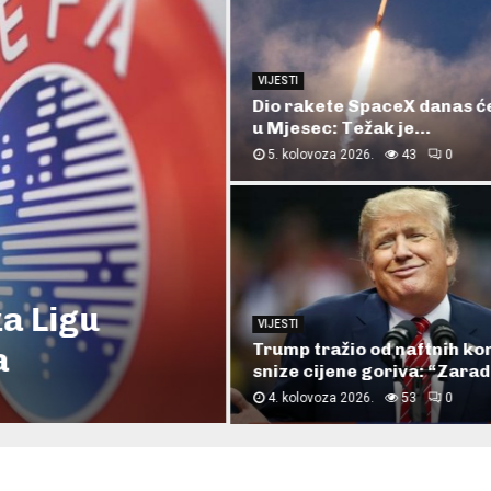
BiH
Hitna sjednica UO Memor
centra Srebrenica nakon
privođenja uposlenika: Po
3. kolovoza 2026.
17
0
KM za
Svijet
h planinara na
Ekstremne suše i toplotni
uništavaju usjeve: Velikoj 
prijeti...
3. kolovoza 2026.
18
0