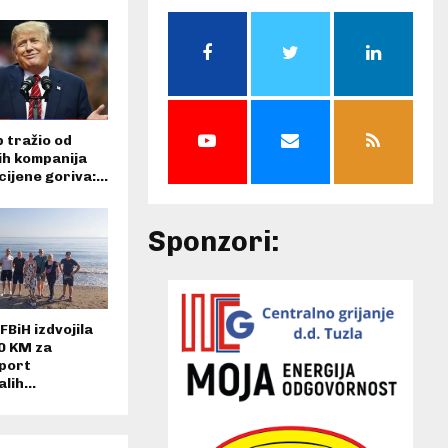
 tražio od
ih kompanija
cijene goriva:...
Sponzori:
FBiH izdvojila
0 KM za
port
lih...