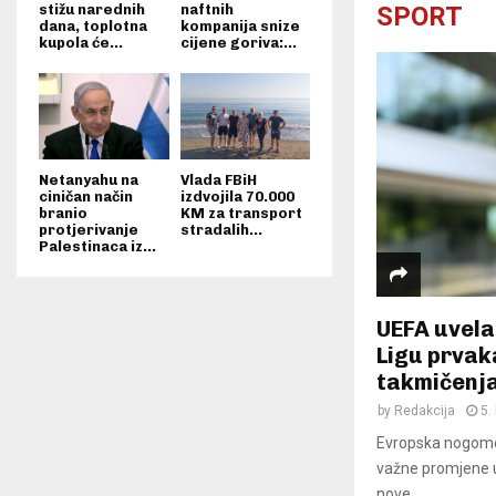
SPORT
stižu narednih
naftnih
dana, toplotna
kompanija snize
kupola će...
cijene goriva:...
Netanyahu na
Vlada FBiH
ciničan način
izdvojila 70.000
branio
KM za transport
protjerivanje
stradalih...
Palestinaca iz...
UEFA uvela
Ligu prvak
takmičenj
by
Redakcija
5.
Evropska nogomet
važne promjene u
nove...