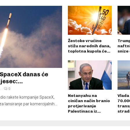
Žestoke vrućine
Trump
stižu narednih dana,
naftn
toplotna kupola će...
snize 
 SpaceX danas će
jesec:...
.
0
Netanyahu na
Vlada 
 dio rakete kompanije SpaceX,
ciničan način branio
70.00
za lansiranje par komercijalnih...
protjerivanje
trans
Palestinaca iz...
strada