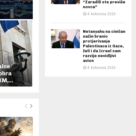
“Zaradili ste previše
novca”
4. kolovoza 2026.
Netanyahu na ciničan
način branio
protjerivanje
Palestinaca iz Gaze,
želi i da Izrael sam
razvije nevidljivi
avion
alne
4. kolovoza 2026.
tobra
KM,...