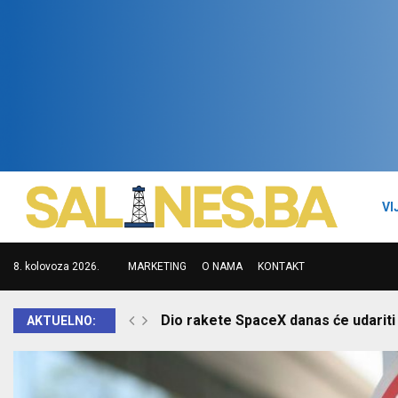
VI
8. kolovoza 2026.
MARKETING
O NAMA
KONTAKT
Dio rakete SpaceX danas će udariti u
AKTUELNO: