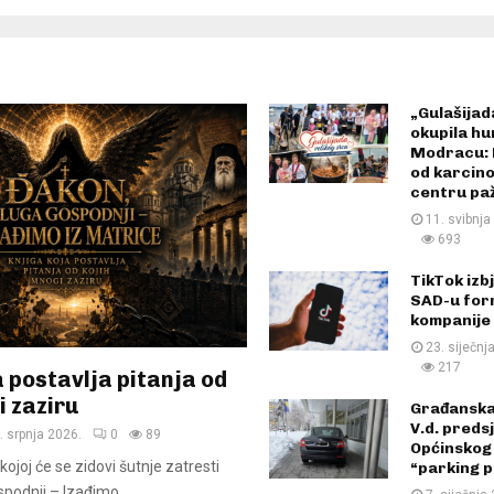
i
H
n
N
a
k
„Gulašijad
r
okupila hu
a
Modracu: 
j
od karcino
centru pa
u
o
11. svibnja
693
k
t
TikTok izb
o
SAD-u for
b
kompanije
r
23. siječnj
a
217
 postavlja pitanja od
i
i zaziru
z
Građanska 
n
V.d. preds
. srpnja 2026.
0
89
Općinskog 
o
kojoj će se zidovi šutnje zatresti
“parking 
s
podnji – Izađimo...