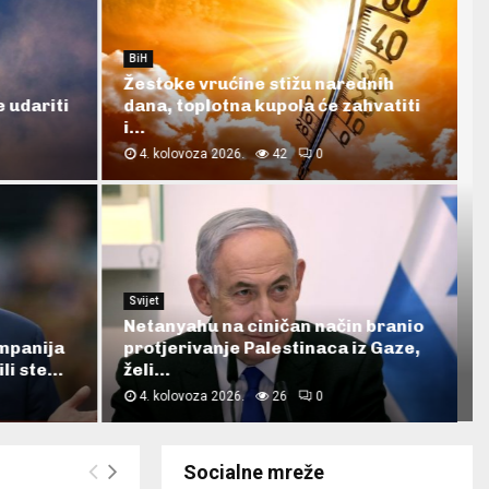
e
t
t
t
i
BiH
b
t
a
u
l
ijalnog
Danas sunčano i vruće, upaljen
narandžasti meteoalarm u cijeloj
kreće...
BiH
o
e
g
b
3. kolovoza 2026.
17
0
o
r
r
e
k
a
SPORT
m
 valovi
Muharemović slavio protiv
Britaniji
Liverpoola nakon velikog
preokreta i još jedne...
3. kolovoza 2026.
12
0
Socialne mreže