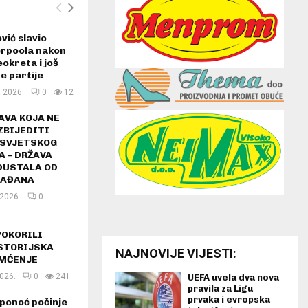
ić slavio
erpoola nakon
eokreta i još
ne partije
a 2026.
0
12
AVA KOJA NE
ZBIJEDITI
 SVJETSKOG
 – DRŽAVA
DUSTALA OD
RAĐANA
 2026.
0
POKORILI
ISTORIJSKA
NAJNOVIJE VIJESTI:
AMĆENJE
2026.
0
241
UEFA uvela dva nova
pravila za Ligu
prvaka i evropska
ponoć počinje