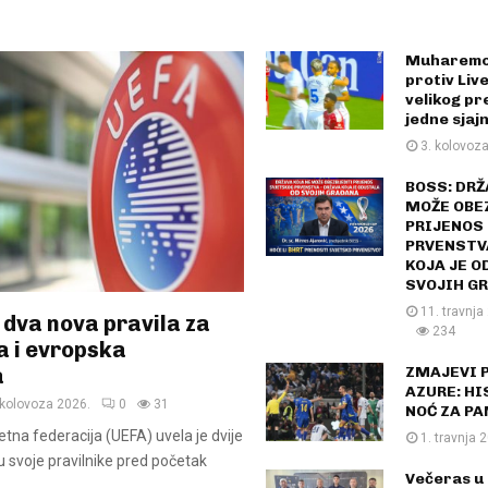
Muharemov
protiv Liv
velikog pr
jedne sjaj
3. kolovoz
BOSS: DRŽ
MOŽE OBE
PRIJENOS
PRVENSTVA
KOJA JE O
SVOJIH G
11. travnja
 dva nova pravila za
234
a i evropska
ZMAJEVI 
a
AZURE: H
 kolovoza 2026.
0
31
NOĆ ZA P
na federacija (UEFA) uvela je dvije
1. travnja 
 svoje pravilnike pred početak
Večeras u 