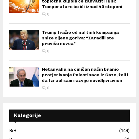
toplotna kupola će zahvatiti i BiH:
Temperature će ići iznad 40 stepeni
0
Trump tražio od naftnih kompanija
snize cijene goriva: “Zaradili ste
previše novca”
0
Netanyahu na ciničan način branio
protjerivanje Palestinaca iz Gaze, želi i
da Izrael sam razvije nevidljivi avion
0
Kategorije
BiH
(144)