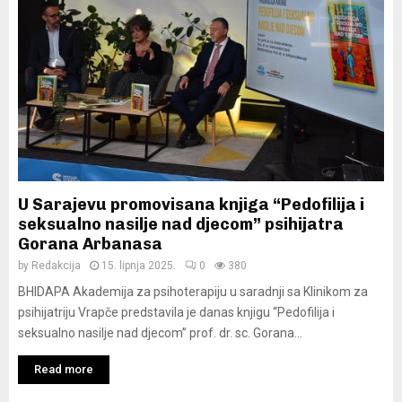
U Sarajevu promovisana knjiga “Pedofilija i
seksualno nasilje nad djecom” psihijatra
Gorana Arbanasa
by
Redakcija
15. lipnja 2025.
0
380
BHIDAPA Akademija za psihoterapiju u saradnji sa Klinikom za
psihijatriju Vrapče predstavila je danas knjigu “Pedofilija i
seksualno nasilje nad djecom” prof. dr. sc. Gorana...
Read more