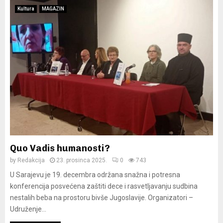
Kultura
MAGAZIN
Quo Vadis humanosti?
by
Redakcija
23. prosinca 2025.
0
743
U Sarajevu je 19. decembra održana snažna i potresna
konferencija posvećena zaštiti dece i rasvetljavanju sudbina
nestalih beba na prostoru bivše Jugoslavije. Organizatori –
Udruženje...