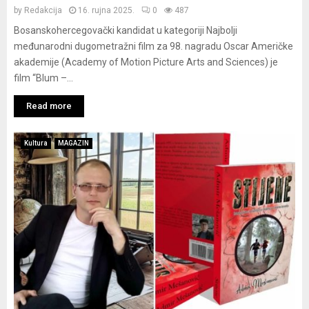
by
Redakcija
16. rujna 2025.
0
487
Bosanskohercegovački kandidat u kategoriji Najbolji
međunarodni dugometražni film za 98. nagradu Oscar Američke
akademije (Academy of Motion Picture Arts and Sciences) je
film “Blum –...
Read more
Kultura
MAGAZIN