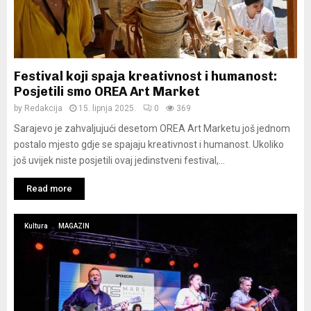
Festival koji spaja kreativnost i humanost:
Posjetili smo OREA Art Market
by
Redakcija
15. lipnja 2025.
0
369
Sarajevo je zahvaljujući desetom OREA Art Marketu još jednom
postalo mjesto gdje se spajaju kreativnost i humanost. Ukoliko
još uvijek niste posjetili ovaj jedinstveni festival,...
Read more
Kultura
MAGAZIN