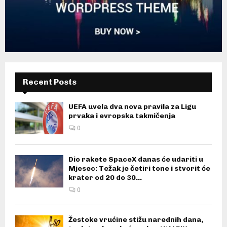
Recent Posts
UEFA uvela dva nova pravila za Ligu
prvaka i evropska takmičenja
0
Dio rakete SpaceX danas će udariti u
Mjesec: Težak je četiri tone i stvorit će
krater od 20 do 30...
0
Žestoke vrućine stižu narednih dana,