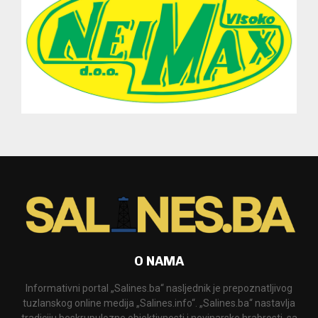
O NAMA
Informativni portal „Salines.ba“ nasljednik je prepoznatljivog
tuzlanskog online medija „Salines.info“. „Salines.ba“ nastavlja