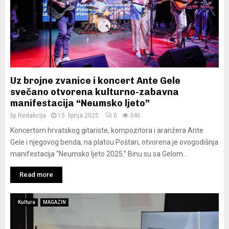
Uz brojne zvanice i koncert Ante Gele
svečano otvorena kulturno-zabavna
manifestacija “Neumsko ljeto”
by
Redakcija
15. lipnja 2025.
0
346
Koncertom hrvatskog gitariste, kompozitora i aranžera Ante
Gele i njegovog benda, na platou Poštari, otvorena je ovogodišnja
manifestacija “Neumsko ljeto 2025.” Binu su sa Gelom...
Read more
Kultura
MAGAZIN