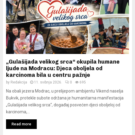
„Gulašijada velikog srca“ okupila humane
ljude na Modracu: Djeca oboljela od
karcinoma bila u centru pažnje
by
Redakcija
11. svibnja 2026.
0
695
Na obali jezera Modrac, u prelijepom ambijentu Vikend naselja
Bukvik, protekle subote održana je humanitarna manifestacija
„Gulašijada velikog srca“, događaj posvećen djeci oboljeloj od
karcinoma,...
Read more