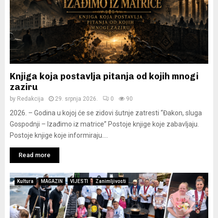
Y
M
E
Knjiga koja postavlja pitanja od kojih mnogi
N
zaziru
by
Redakcija
29. srpnja 2026.
0
90
U
2026. – Godina u kojoj će se zidovi šutnje zatresti “Đakon, sluga
Gospodnji – Izađimo iz matrice” Postoje knjige koje zabavljaju.
Postoje knjige koje informiraju....
Read more
Kultura
MAGAZIN
VIJESTI
Zanimljivosti