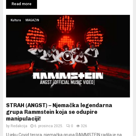
Read more
Kultura
MAGAZIN
STRAH (ANGST) – Njemačka legendarna
grupa Rammstein koja se odupire
manipulaciji!
by
Redakcija
6. prosinca 2025.
0
326
U jeku Covid terora, njemačka grupa RAMMSTEIN radila je na