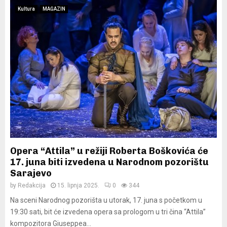
Kultura
MAGAZIN
Opera “Attila” u režiji Roberta Boškovića će
17. juna biti izvedena u Narodnom pozorištu
Sarajevo
by
Redakcija
15. lipnja 2025.
0
344
Na sceni Narodnog pozorišta u utorak, 17. juna s početkom u
19:30 sati, bit će izvedena opera sa prologom u tri čina “Attila”
kompozitora Giuseppea...