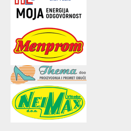
e
t
t
t
i
b
t
a
u
l
o
e
g
b
o
r
r
e
k
a
m