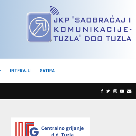
INTERVJU
SATIRA
F
T
I
Y
E
a
w
n
o
m
c
i
s
u
a