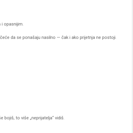
 i opasnijim.
čeće da se ponašaju nasilno — čak i ako prijetnja ne postoji.
ojiš, to više „neprijatelja“ vidiš.