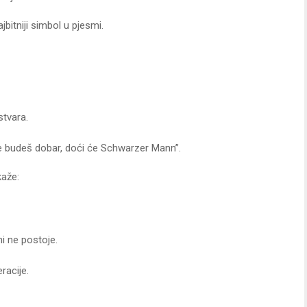
bitniji simbol u pjesmi.
stvara.
e budeš dobar, doći će Schwarzer Mann”.
kaže:
ni ne postoje.
racije.