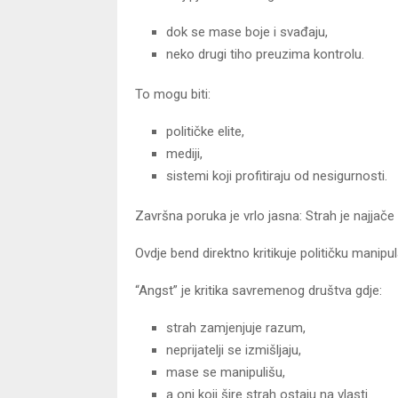
dok se mase boje i svađaju,
neko drugi tiho preuzima kontrolu.
To mogu biti:
političke elite,
mediji,
sistemi koji profitiraju od nesigurnosti.
Završna poruka je vrlo jasna: Strah je najjače 
Ovdje bend direktno kritikuje političku manip
“Angst” je kritika savremenog društva gdje:
strah zamjenjuje razum,
neprijatelji se izmišljaju,
mase se manipulišu,
a oni koji šire strah ostaju na vlasti.