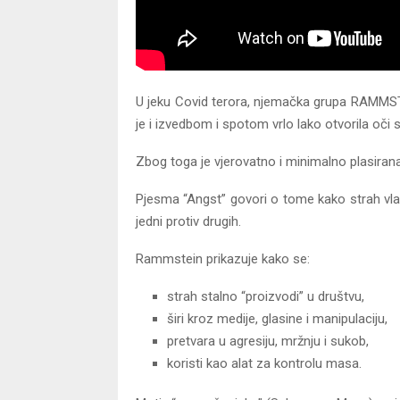
U jeku Covid terora, njemačka grupa RAMMSTEI
je i izvedbom i spotom vrlo lako otvorila oči sv
Zbog toga je vjerovatno i minimalno plasirana
Pjesma “Angst” govori o tome kako strah vlada
jedni protiv drugih.
Rammstein prikazuje kako se:
strah stalno “proizvodi” u društvu,
širi kroz medije, glasine i manipulaciju,
pretvara u agresiju, mržnju i sukob,
koristi kao alat za kontrolu masa.