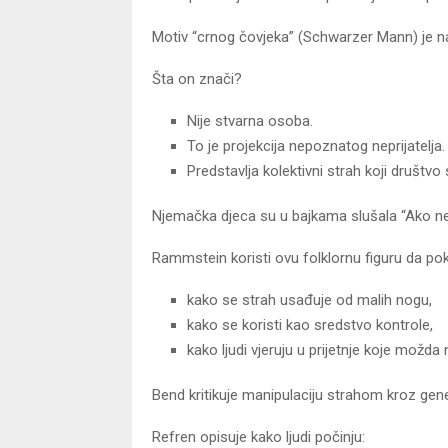
Motiv “crnog čovjeka” (Schwarzer Mann) je naj
Šta on znači?
Nije stvarna osoba.
To je projekcija nepoznatog neprijatelja.
Predstavlja kolektivni strah koji društvo 
Njemačka djeca su u bajkama slušala “Ako n
Rammstein koristi ovu folklornu figuru da po
kako se strah usađuje od malih nogu,
kako se koristi kao sredstvo kontrole,
kako ljudi vjeruju u prijetnje koje možda 
Bend kritikuje manipulaciju strahom kroz gene
Refren opisuje kako ljudi počinju: