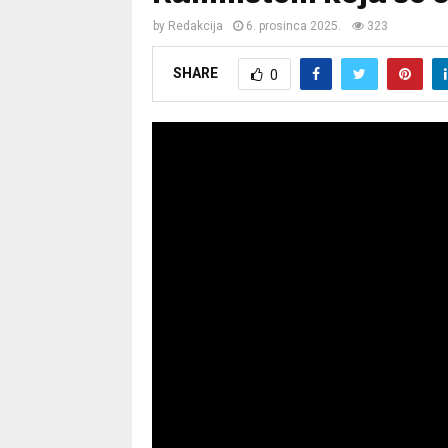
by
Redakcija
6. prosinca 2025.
323
SHARE
0