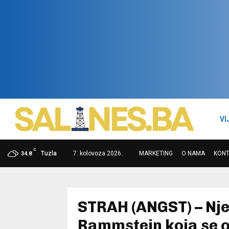
VI
C
Tuzla
7. kolovoza 2026.
MARKETING
O NAMA
KON
34.8
STRAH (ANGST) – Nj
Rammstein koja se o