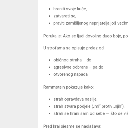
braniti svoje kuće,
zatvarati se,
praviti zamišljenog neprijatelja još većim
Poruka je: Ako se ljudi dovoljno dugo boje, po
U strofama se opisuje prelaz od:
običnog straha – do
agresivne odbrane – pa do
otvorenog napada.
Rammstein pokazuje kako:
strah opravdava nasilje,
strah stvara podjele („mi“ protiv „njih“),
strah se hrani sam od sebe — što se više b
Pred kraj pjesme se naglašava: