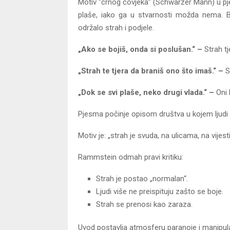
Motiv “crnog čovjeka” (Schwarzer Mann) u pje
plaše, iako ga u stvarnosti možda nema. Be
održalo strah i podjele.
„Ako se bojiš, onda si poslušan.“ –
Strah t
„Strah te tjera da braniš ono što imaš.“ –
S
„Dok se svi plaše, neko drugi vlada.“ –
Oni 
Pjesma počinje opisom društva u kojem ljudi 
Motiv je: „strah je svuda, na ulicama, na vije
Rammstein odmah pravi kritiku:
Strah je postao „normalan“.
Ljudi više ne preispituju zašto se boje.
Strah se prenosi kao zaraza.
Uvod postavlja atmosferu paranoje i manipula