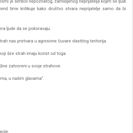
smi je simbol nepoznatog, zamišljenog neprijatelja kojim se ljudi
nd time kritikuje kako društvo stvara neprijatelje samo da bi
jera ljude da se pokoravaju.
trah nas pretvara u agresivne čuvare vlastitog teritorija.
koji šire strah imaju korist od toga.
žive zatvoreni u svoje strahove.
stima, u našim glavama“.
cije.