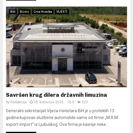
BiH
Biznis
Crna Hronika
VIJESTI
Savršen krug dilera državnih limuzina
by
Redakcija
18. kolovoza 2025.
0
323
Generalni sekretarijat Vijeća ministara BiH je u proteklih 13
godina kupovao službene automobile samo od firme „M.R.M.
export-import“ iz Ljubuškog. Ova firma je kasnije neke...