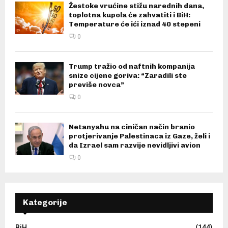
Žestoke vrućine stižu narednih dana,
toplotna kupola će zahvatiti i BiH:
Temperature će ići iznad 40 stepeni
0
Trump tražio od naftnih kompanija
snize cijene goriva: “Zaradili ste
previše novca”
0
Netanyahu na ciničan način branio
protjerivanje Palestinaca iz Gaze, želi i
da Izrael sam razvije nevidljivi avion
0
Kategorije
BiH
(144)