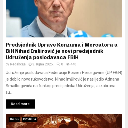
Y
M
E
Predsjednik Uprave Konzuma i Mercatora u
N
BiH Nihad Imširović je novi predsjednik
Udruženja poslodavaca FBiH
by
Redakcija
3. rujna 2025.
0
440
U
Udruženje poslodavaca Federacije Bosne i Hercegovine (UP FBiH)
je dobilo novo rukovodstvo. Nihad Imširović je naslijedio Adnana
Smailbegovića na funkciji predsjednika Udruženja, a izabrana
su...
Read more
Biznis
PRIVREDA