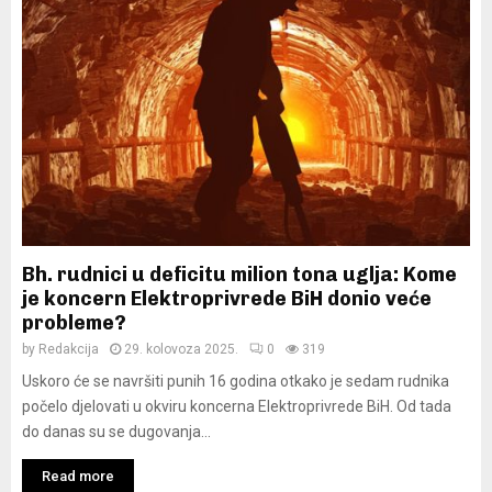
Bh. rudnici u deficitu milion tona uglja: Kome
je koncern Elektroprivrede BiH donio veće
probleme?
by
Redakcija
29. kolovoza 2025.
0
319
Uskoro će se navršiti punih 16 godina otkako je sedam rudnika
počelo djelovati u okviru koncerna Elektroprivrede BiH. Od tada
do danas su se dugovanja...
Read more