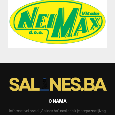
O NAMA
Informativni portal „Salines.ba“ nasljednik je prepoznatljivog