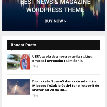
Recent Posts
UEFA uvela dva nova pravila za Ligu
prvaka i evropska takmičenja
0
Dio rakete SpaceX danas će udariti u
Mjesec: Težak je četiri tone i stvorit će
krater od 20 do 30...
0