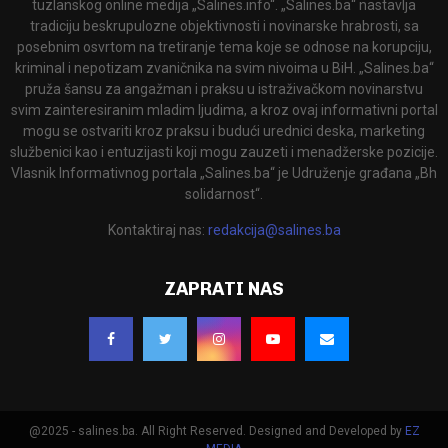
tuzlanskog online medija „Salines.info“. „Salines.ba“ nastavlja
tradiciju beskrupulozne objektivnosti i novinarske hrabrosti, sa
posebnim osvrtom na tretiranje tema koje se odnose na korupciju,
kriminal i nepotizam zvaničnika na svim nivoima u BiH. „Salines.ba“
pruža šansu za angažman i praksu u istraživačkom novinarstvu
svim zainteresiranim mladim ljudima, a kroz ovaj informativni portal
mogu se ostvariti kroz praksu i budući urednici deska, marketing
službenici kao i entuzijasti koji mogu zauzeti i menadžerske pozicije.
Vlasnik Informativnog portala „Salines.ba“ je Udruženje građana „Bh
solidarnost“.
Kontaktiraj nas:
redakcija@salines.ba
ZAPRATI NAS
@2025 - salines.ba. All Right Reserved. Designed and Developed by
EZ