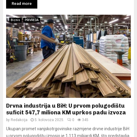
Read more
Biznis
PRIVREDA
Drvna industrija u BiH: U prvom polugodištu
suficit 547,7 miliona KM uprkos padu izvoza
by
Redakcija
5. kolovoza 2025.
0
345
Ukupan promet vanjskotrgovinske razmjene drvne industrije BiH
u prvom polugodištu iznosio je 1,113 milijardi KM, što predstavlja