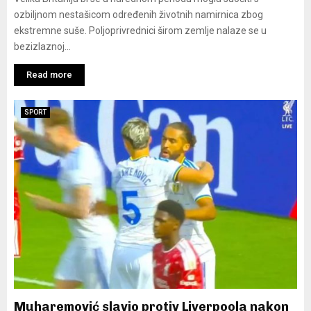
ozbiljnom nestašicom određenih životnih namirnica zbog
ekstremne suše. Poljoprivrednici širom zemlje nalaze se u
bezizlaznoj...
Read more
SPORT
Muharemović slavio protiv Liverpoola nakon