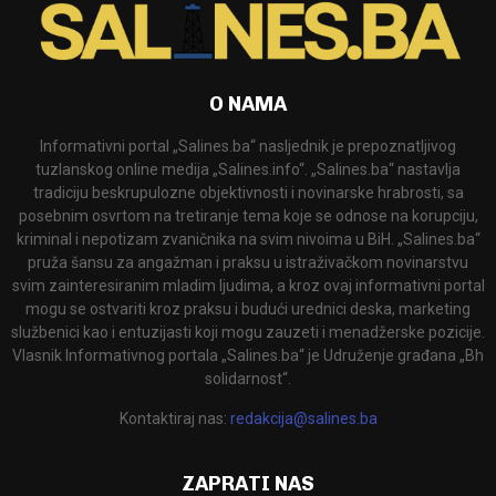
O NAMA
Informativni portal „Salines.ba“ nasljednik je prepoznatljivog
tuzlanskog online medija „Salines.info“. „Salines.ba“ nastavlja
tradiciju beskrupulozne objektivnosti i novinarske hrabrosti, sa
posebnim osvrtom na tretiranje tema koje se odnose na korupciju,
kriminal i nepotizam zvaničnika na svim nivoima u BiH. „Salines.ba“
pruža šansu za angažman i praksu u istraživačkom novinarstvu
svim zainteresiranim mladim ljudima, a kroz ovaj informativni portal
mogu se ostvariti kroz praksu i budući urednici deska, marketing
službenici kao i entuzijasti koji mogu zauzeti i menadžerske pozicije.
Vlasnik Informativnog portala „Salines.ba“ je Udruženje građana „Bh
solidarnost“.
Kontaktiraj nas:
redakcija@salines.ba
ZAPRATI NAS