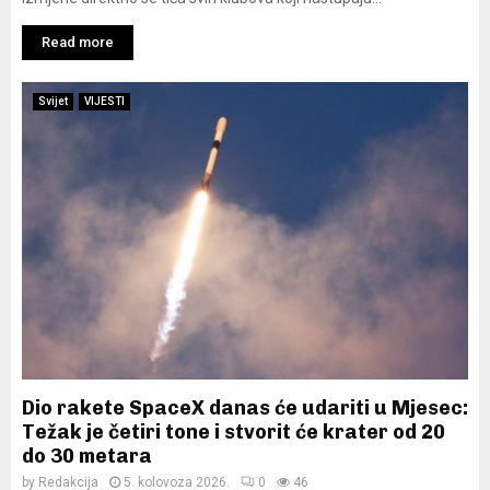
Read more
Svijet
VIJESTI
Dio rakete SpaceX danas će udariti u Mjesec:
Težak je četiri tone i stvorit će krater od 20
do 30 metara
by
Redakcija
5. kolovoza 2026.
0
46