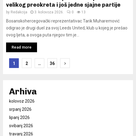
velikog preokreta i još jedne sjajne partije
by
Redakcija
3. kolovoza 2026.
0
13
Bosanskohercegovački reprezentativac Tarik Muharemović
odigrao je drugi duel za svoj Leeds United, klub u kojeg je prešao
ovog ljeta, a ovoga puta njegov tim je...
Read more
B
1
2
…
36
r
o
Arhiva
j
kolovoz 2026
e
srpanj 2026
v
lipanj 2026
svibanj 2026
i
travanj 2026