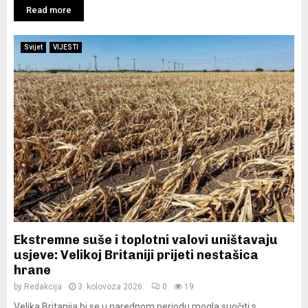
Read more
Svijet
VIJESTI
Ekstremne suše i toplotni valovi uništavaju
usjeve: Velikoj Britaniji prijeti nestašica
hrane
by
Redakcija
3. kolovoza 2026.
0
19
Velika Britanija bi se u narednom periodu mogla suočiti s