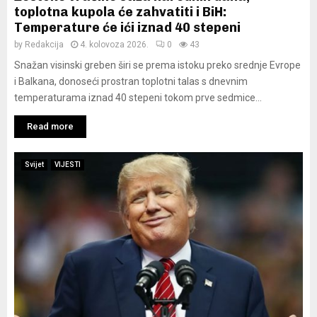
toplotna kupola će zahvatiti i BiH:
Temperature će ići iznad 40 stepeni
by
Redakcija
4. kolovoza 2026.
0
43
Snažan visinski greben širi se prema istoku preko srednje Evrope
i Balkana, donoseći prostran toplotni talas s dnevnim
temperaturama iznad 40 stepeni tokom prve sedmice...
Read more
Svijet
VIJESTI