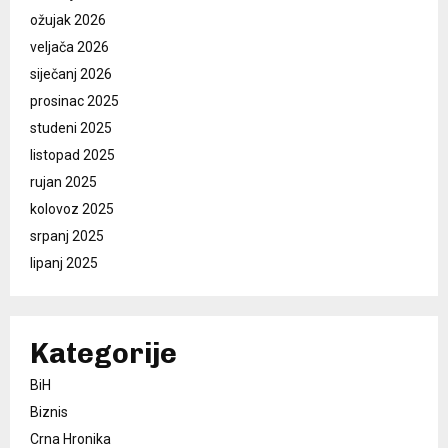
s
ožujak 2026
t
veljača 2026
siječanj 2026
r
prosinac 2025
a
studeni 2025
n
listopad 2025
rujan 2025
i
kolovoz 2025
c
srpanj 2025
a
lipanj 2025
o
b
Kategorije
j
BiH
a
Biznis
v
Crna Hronika