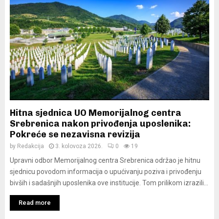
Hitna sjednica UO Memorijalnog centra
Srebrenica nakon privođenja uposlenika:
Pokreće se nezavisna revizija
by
Redakcija
3. kolovoza 2026.
0
19
Upravni odbor Memorijalnog centra Srebrenica održao je hitnu
sjednicu povodom informacija o upućivanju poziva i privođenju
bivših i sadašnjih uposlenika ove institucije. Tom prilikom izrazili...
Read more