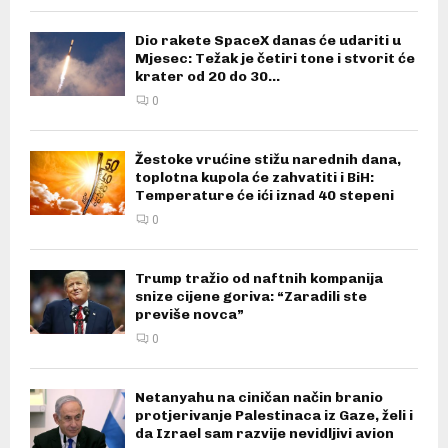
Dio rakete SpaceX danas će udariti u
Mjesec: Težak je četiri tone i stvorit će
krater od 20 do 30...
0
Žestoke vrućine stižu narednih dana,
toplotna kupola će zahvatiti i BiH:
Temperature će ići iznad 40 stepeni
0
Trump tražio od naftnih kompanija
snize cijene goriva: “Zaradili ste
previše novca”
0
Netanyahu na ciničan način branio
protjerivanje Palestinaca iz Gaze, želi i
da Izrael sam razvije nevidljivi avion