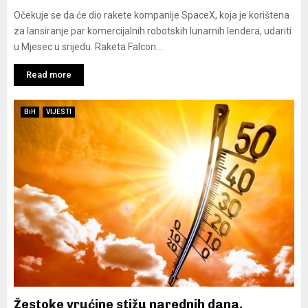
Očekuje se da će dio rakete kompanije SpaceX, koja je korištena
za lansiranje par komercijalnih robotskih lunarnih lendera, udariti
u Mjesec u srijedu. Raketa Falcon...
Read more
BiH
VIJESTI
Žestoke vrućine stižu narednih dana,