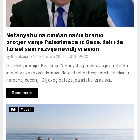
Netanyahu na ciničan način branio
protjerivanje Palestinaca iz Gaze, želi i da
Izrael sam razvije nevidljivi avion
by
Redakcija
4. kolovoza 2026.
0
28
Izraelski premijer Benjamin Netanyahu predstavio je stratešku
inicijativu za razvoj domaće flote stealth i bespilotnih letjelica u
narednoj deceniji. Cilj ovog poteza je zaštititi izraelski...
Read more
BiH
VIJESTI