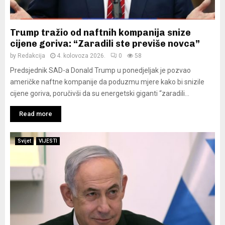
Trump tražio od naftnih kompanija snize
cijene goriva: “Zaradili ste previše novca”
by
Redakcija
4. kolovoza 2026.
0
58
Predsjednik SAD-a Donald Trump u ponedjeljak je pozvao
američke naftne kompanije da poduzmu mjere kako bi snizile
cijene goriva, poručivši da su energetski giganti “zaradili...
Read more
Svijet
VIJESTI