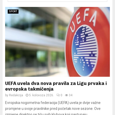
Y
SPORT
M
E
N
U
UEFA uvela dva nova pravila za Ligu prvaka i
evropska takmičenja
by
Redakcija
5. kolovoza 2026.
0
34
Evropska nogometna federacija (UEFA) uvela je dvije važne
promjene u svoje pravilnike pred početak nove sezone. Ove
izmjene direktno se tiču svih klubova koji nastupaju...