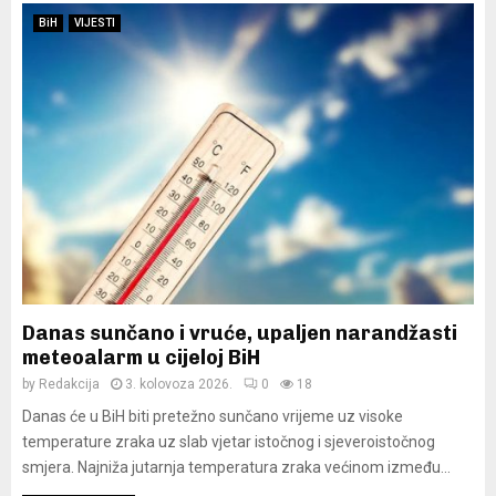
BiH
VIJESTI
Danas sunčano i vruće, upaljen narandžasti
meteoalarm u cijeloj BiH
by
Redakcija
3. kolovoza 2026.
0
18
Danas će u BiH biti pretežno sunčano vrijeme uz visoke
temperature zraka uz slab vjetar istočnog i sjeveroistočnog
smjera. Najniža jutarnja temperatura zraka većinom između...