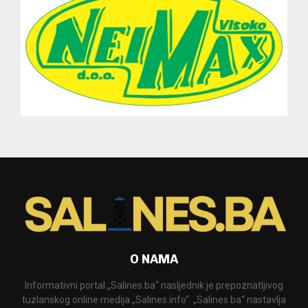
O NAMA
Informativni portal „Salines.ba“ nasljednik je prepoznatljivog
tuzlanskog online medija „Salines.info“. „Salines.ba“ nastavlja