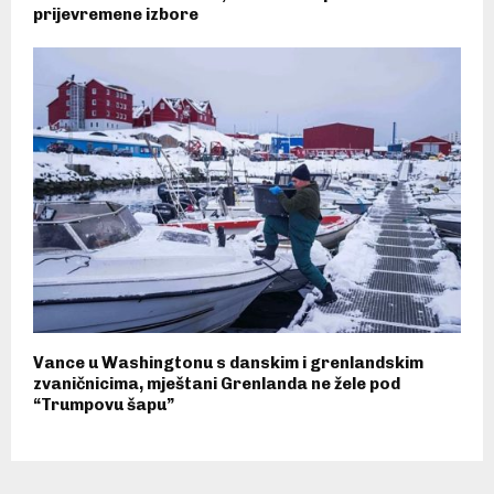
prijevremene izbore
Vance u Washingtonu s danskim i grenlandskim
zvaničnicima, mještani Grenlanda ne žele pod
“Trumpovu šapu”