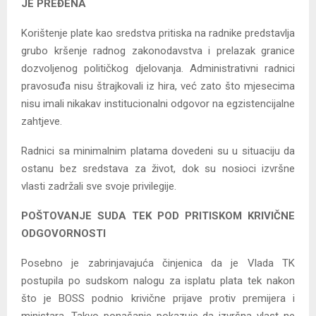
JE PREĐENA
Korištenje plate kao sredstva pritiska na radnike predstavlja
grubo kršenje radnog zakonodavstva i prelazak granice
dozvoljenog političkog djelovanja. Administrativni radnici
pravosuđa nisu štrajkovali iz hira, već zato što mjesecima
nisu imali nikakav institucionalni odgovor na egzistencijalne
zahtjeve.
Radnici sa minimalnim platama dovedeni su u situaciju da
ostanu bez sredstava za život, dok su nosioci izvršne
vlasti zadržali sve svoje privilegije.
POŠTOVANJE SUDA TEK POD PRITISKOM KRIVIČNE
ODGOVORNOSTI
Posebno je zabrinjavajuća činjenica da je Vlada TK
postupila po sudskom nalogu za isplatu plata tek nakon
što je BOSS podnio krivične prijave protiv premijera i
ministara. Takvo ponašanje pokazuje da izvršna vlast ne