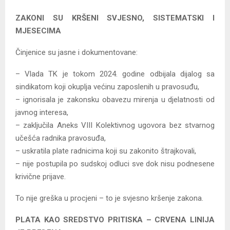
ZAKONI SU KRŠENI SVJESNO, SISTEMATSKI I
MJESECIMA
Činjenice su jasne i dokumentovane:
– Vlada TK je tokom 2024. godine odbijala dijalog sa
sindikatom koji okuplja većinu zaposlenih u pravosuđu,
– ignorisala je zakonsku obavezu mirenja u djelatnosti od
javnog interesa,
– zaključila Aneks VIII Kolektivnog ugovora bez stvarnog
učešća radnika pravosuđa,
– uskratila plate radnicima koji su zakonito štrajkovali,
– nije postupila po sudskoj odluci sve dok nisu podnesene
krivične prijave.
To nije greška u procjeni – to je svjesno kršenje zakona.
PLATA KAO SREDSTVO PRITISKA – CRVENA LINIJA