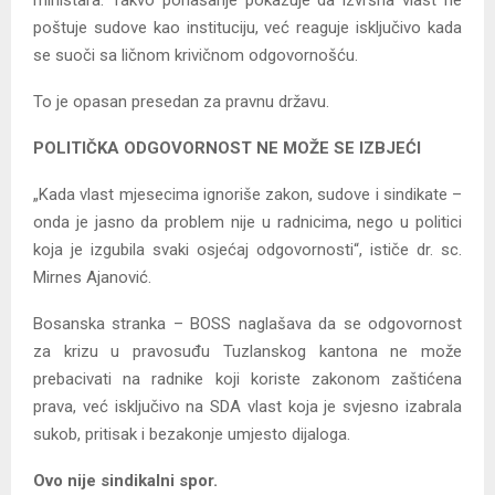
poštuje sudove kao instituciju, već reaguje isključivo kada
se suoči sa ličnom krivičnom odgovornošću.
To je opasan presedan za pravnu državu.
POLITIČKA ODGOVORNOST NE MOŽE SE IZBJEĆI
„Kada vlast mjesecima ignoriše zakon, sudove i sindikate –
onda je jasno da problem nije u radnicima, nego u politici
koja je izgubila svaki osjećaj odgovornosti“, ističe dr. sc.
Mirnes Ajanović.
Bosanska stranka – BOSS naglašava da se odgovornost
za krizu u pravosuđu Tuzlanskog kantona ne može
prebacivati na radnike koji koriste zakonom zaštićena
prava, već isključivo na SDA vlast koja je svjesno izabrala
sukob, pritisak i bezakonje umjesto dijaloga.
Ovo nije sindikalni spor.