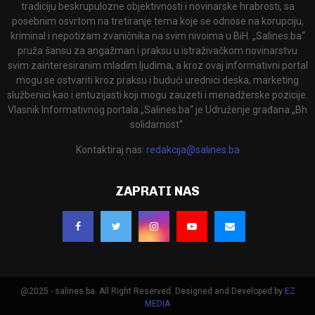
tradiciju beskrupulozne objektivnosti i novinarske hrabrosti, sa
posebnim osvrtom na tretiranje tema koje se odnose na korupciju,
kriminal i nepotizam zvaničnika na svim nivoima u BiH. „Salines.ba“
pruža šansu za angažman i praksu u istraživačkom novinarstvu
svim zainteresiranim mladim ljudima, a kroz ovaj informativni portal
mogu se ostvariti kroz praksu i budući urednici deska, marketing
službenici kao i entuzijasti koji mogu zauzeti i menadžerske pozicije.
Vlasnik Informativnog portala „Salines.ba“ je Udruženje građana „Bh
solidarnost“.
Kontaktiraj nas:
redakcija@salines.ba
ZAPRATI NAS
@2025 - salines.ba. All Right Reserved. Designed and Developed by
EZ
MEDIA