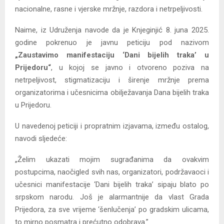
nacionalne, rasne i vjerske mržnje, razdora i netrpeljivosti.
Naime, iz Udruženja navode da je Knjeginjić 8. juna 2025.
godine pokrenuo je javnu peticiju pod nazivom
„Zaustavimo manifestaciju ‘Dani bijelih traka’ u
Prijedoru“
, u kojoj se javno i otvoreno poziva na
netrpeljivost, stigmatizaciju i širenje mržnje prema
organizatorima i učesnicima obilježavanja Dana bijelih traka
u Prijedoru.
U navedenoj peticiji i propratnim izjavama, između ostalog,
navodi sljedeće:
„Želim ukazati mojim sugrađanima da ovakvim
postupcima, naočigled svih nas, organizatori, podržavaoci i
učesnici manifestacije ‘Dani bijelih traka’ sipaju blato po
srpskom narodu. Još je alarmantnije da vlast Grada
Prijedora, za sve vrijeme ‘šenlučenja’ po gradskim ulicama,
to mirno posmatra i prećutno odobrava.”