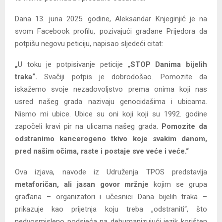
Dana 13. juna 2025. godine, Aleksandar Knjeginjić je na
svom Facebook profilu, pozivajući građane Prijedora da
potpišu negovu peticiju, napisao sljedeći citat:
„
U toku je potpisivanje peticije „
STOP Danima bijelih
traka“.
Svačiji potpis je dobrodošao. Pomozite da
iskažemo svoje nezadovoljstvo prema onima koji nas
usred našeg grada nazivaju genocidašima i ubicama.
Nismo mi ubice. Ubice su oni koji koji su 1992. godine
započeli kravi pir na ulicama našeg grada.
Pomozite da
odstranimo kancerogeno tkivo koje svakim danom,
pred našim očima, raste i postaje sve veće i veće.“
Ova izjava, navode iz Udruženja TPOS predstavlja
metaforičan, ali jasan govor mržnje
kojim se grupa
građana – organizatori i učesnici Dana bijelih traka –
prikazuje kao prijetnja koju treba „odstraniti“, što
nedvosmisleno podsjeća na dehumanizujući jezik korišten