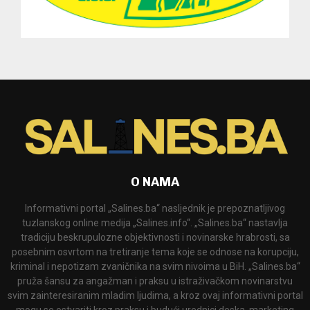
O NAMA
Informativni portal „Salines.ba“ nasljednik je prepoznatljivog
tuzlanskog online medija „Salines.info“. „Salines.ba“ nastavlja
tradiciju beskrupulozne objektivnosti i novinarske hrabrosti, sa
posebnim osvrtom na tretiranje tema koje se odnose na korupciju,
kriminal i nepotizam zvaničnika na svim nivoima u BiH. „Salines.ba“
pruža šansu za angažman i praksu u istraživačkom novinarstvu
svim zainteresiranim mladim ljudima, a kroz ovaj informativni portal