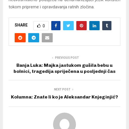
tokom pripreme i opravdavanja ratnih zločina.
SHARE
0
PREVIOUS POST
Banja Luka: Majka jastukom gušila bebu u
bolnici, tragedija spriječena u posljednji čas
NEXT POST
Kolumna: Znate li ko je Aleksandar Knjeginjić?