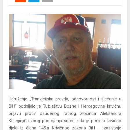
Y
M
E
N
U
Udruženje „Tranzicijska pravda, odgovornost i sjećanje u
BiH“ podnijelo je Tužilaštvu Bosne i Hercegovine krivičnu
prijavu protiv osuđenog ratnog zločinca Aleksandra
Knjeginjića zbog postojanja sumnje da je počinio krivično
djelo iz člana 145.a Krivičnog zakona BiH – izazivanje