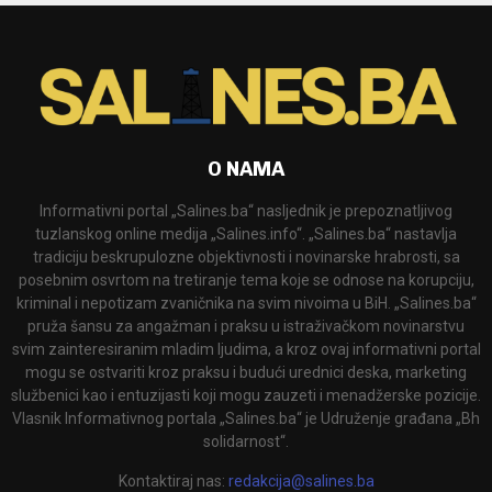
O NAMA
Informativni portal „Salines.ba“ nasljednik je prepoznatljivog
tuzlanskog online medija „Salines.info“. „Salines.ba“ nastavlja
tradiciju beskrupulozne objektivnosti i novinarske hrabrosti, sa
posebnim osvrtom na tretiranje tema koje se odnose na korupciju,
kriminal i nepotizam zvaničnika na svim nivoima u BiH. „Salines.ba“
pruža šansu za angažman i praksu u istraživačkom novinarstvu
svim zainteresiranim mladim ljudima, a kroz ovaj informativni portal
mogu se ostvariti kroz praksu i budući urednici deska, marketing
službenici kao i entuzijasti koji mogu zauzeti i menadžerske pozicije.
Vlasnik Informativnog portala „Salines.ba“ je Udruženje građana „Bh
solidarnost“.
Kontaktiraj nas:
redakcija@salines.ba