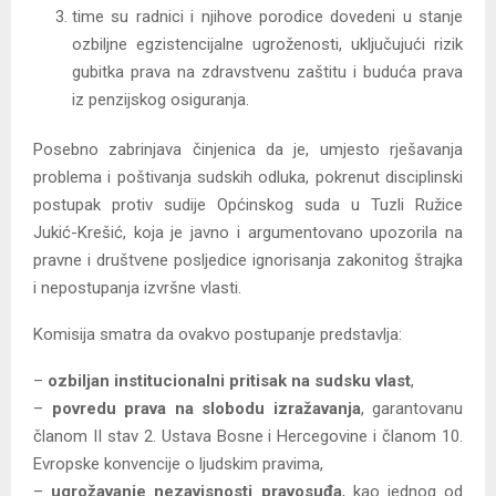
time su radnici i njihove porodice dovedeni u stanje
ozbiljne egzistencijalne ugroženosti, uključujući rizik
gubitka prava na zdravstvenu zaštitu i buduća prava
iz penzijskog osiguranja.
Posebno zabrinjava činjenica da je, umjesto rješavanja
problema i poštivanja sudskih odluka, pokrenut disciplinski
postupak protiv sudije Općinskog suda u Tuzli Ružice
Jukić-Krešić, koja je javno i argumentovano upozorila na
pravne i društvene posljedice ignorisanja zakonitog štrajka
i nepostupanja izvršne vlasti.
Komisija smatra da ovakvo postupanje predstavlja:
–
ozbiljan institucionalni pritisak na sudsku vlast
,
–
povredu prava na slobodu izražavanja
, garantovanu
članom II stav 2. Ustava Bosne i Hercegovine i članom 10.
Evropske konvencije o ljudskim pravima,
–
ugrožavanje nezavisnosti pravosuđa
, kao jednog od