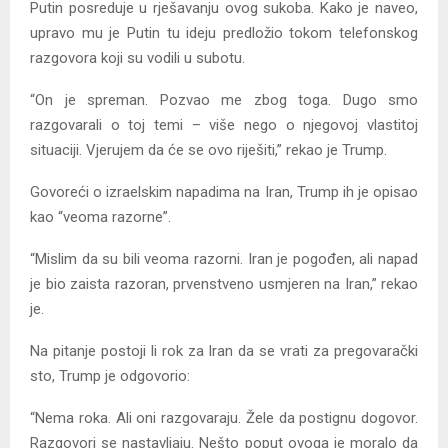
Putin posreduje u rješavanju ovog sukoba. Kako je naveo,
upravo mu je Putin tu ideju predložio tokom telefonskog
razgovora koji su vodili u subotu.
“On je spreman. Pozvao me zbog toga. Dugo smo
razgovarali o toj temi – više nego o njegovoj vlastitoj
situaciji. Vjerujem da će se ovo riješiti,” rekao je Trump.
Govoreći o izraelskim napadima na Iran, Trump ih je opisao
kao “veoma razorne”.
“Mislim da su bili veoma razorni. Iran je pogođen, ali napad
je bio zaista razoran, prvenstveno usmjeren na Iran,” rekao
je.
Na pitanje postoji li rok za Iran da se vrati za pregovarački
sto, Trump je odgovorio:
“Nema roka. Ali oni razgovaraju. Žele da postignu dogovor.
Razgovori se nastavljaju. Nešto poput ovoga je moralo da