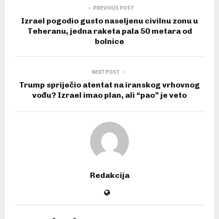
PREVIOUS POST
Izrael pogodio gusto naseljenu civilnu zonu u
Teheranu, jedna raketa pala 50 metara od
bolnice
NEXT POST
Trump spriječio atentat na iranskog vrhovnog
vođu? Izrael imao plan, ali “pao” je veto
Redakcija