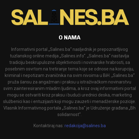
O NAMA
Informativni portal „Salines.ba“ nasljednik je prepoznatljivog
tuzlanskog online medija „Salines.info“. „Salines.ba“ nastavlja
tradiciju beskrupulozne objektivnosti i novinarske hrabrosti, sa
posebnim osvrtom na tretiranje tema koje se odnose na korupciju,
kriminal i nepotizam zvaničnika na svim nivoima u BiH. „Salines.ba“
pruža šansu za angažman i praksu u istraživačkom novinarstvu
svim zainteresiranim mladim ljudima, a kroz ovaj informativni portal
mogu se ostvariti kroz praksu i budući urednici deska, marketing
službenici kao i entuzijasti koji mogu zauzeti i menadžerske pozicije.
Vlasnik Informativnog portala „Salines.ba“ je Udruženje građana „Bh
solidarnost“.
Kontaktiraj nas:
redakcija@salines.ba