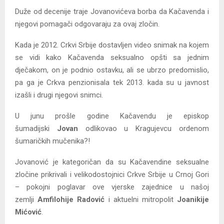
Duže od decenije traje Jovanovićeva borba da Kačavenda i
njegovi pomagači odgovaraju za ovaj zločin.
Kada je 2012. Crkvi Srbije dostavljen video snimak na kojem
se vidi kako Kačavenda seksualno opšti sa jednim
dječakom, on je podnio ostavku, ali se ubrzo predomislio,
pa ga je Crkva penzionisala tek 2013. kada su u javnost
izašli i drugi njegovi snimci.
U junu prošle godine Kačavendu je episkop
šumadijski
Jovan
odlikovao u Kragujevcu ordenom
šumaričkih mučenika?!
Jovanović je kategoričan da su Kačavendine seksualne
zločine prikrivali i velikodostojnici Crkve Srbije u Crnoj Gori
– pokojni poglavar ove vjerske zajednice u našoj
zemlji
Amfilohije Radović
i aktuelni mitropolit
Joanikije
Mićović
.