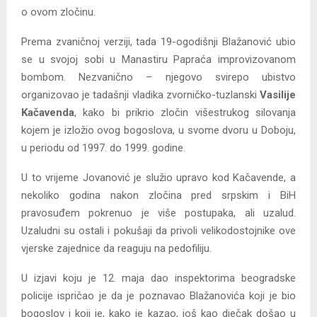
o ovom zločinu.
Prema zvaničnoj verziji, tada 19-ogodišnji Blažanović ubio
se u svojoj sobi u Manastiru Papraća improvizovanom
bombom. Nezvanično – njegovo svirepo ubistvo
organizovao je tadašnji vladika zvorničko-tuzlanski
Vasilije
Kačavenda
, kako bi prikrio zločin višestrukog silovanja
kojem je izložio ovog bogoslova, u svome dvoru u Doboju,
u periodu od 1997. do 1999. godine.
U to vrijeme Jovanović je služio upravo kod Kačavende, a
nekoliko godina nakon zločina pred srpskim i BiH
pravosuđem pokrenuo je više postupaka, ali uzalud.
Uzaludni su ostali i pokušaji da privoli velikodostojnike ove
vjerske zajednice da reaguju na pedofiliju.
U izjavi koju je 12. maja dao inspektorima beogradske
policije ispričao je da je poznavao Blažanovića koji je bio
bogoslov i koji je, kako je kazao, još kao dječak došao u