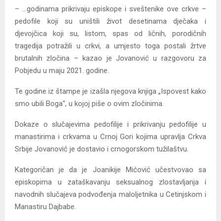
– …godinama prikrivaju episkope i sveštenike ove crkve –
pedofile koji su uništili život desetinama dječaka i
djevojčica koji su, listom, spas od ličnih, porodičnih
tragedija potražili u crkvi, a umjesto toga postali žrtve
brutalnih zločina – kazao je Jovanović u razgovoru za
Pobjedu u maju 2021. godine.
Te godine iz štampe je izašla njegova knjiga „Ispovest kako
smo ubili Boga“, u kojoj piše o ovim zločinima.
Dokaze o slučajevima pedofilije i prikrivanju pedofilije u
manastirima i crkvama u Crnoj Gori kojima upravlja Crkva
Srbije Jovanović je dostavio i crnogorskom tužilaštvu.
Kategoričan je da je Joanikije Mićović učestvovao sa
episkopima u zataškavanju seksualnog zlostavljanja i
navodnih slučajeva podvođenja maloljetnika u Cetinjskom i
Manastiru Dajbabe.