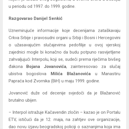
u periodu od 1997. do 1999. godine.
Razgovarao Danijel Senkić
Uznemirujuće informacije koje decenijama zataškavaju
Crkva Srbije i pravosudni organi u Srbiji i Bosni i Hercegovini
o užasavajućim slučajevima pedofilije u ovoj vjerskoj
zajednici mogle bi konačno da budu potpuno rasvijetljene
zahvaljujući Interpolu, koji se, sudeći prema riječima bivšeg
đakona
Bojana Jovanovića
, zainteresovao za slučaj
ubistva bogoslova
Milića Blažanovića
u Manastiru
Papraća kod Zvornika (BiH) u maju 1999. godine.
Jovanović duže od decenije svjedoči da je Blažanović
brutalno ubijen.
– Interpol istražuje Kačavendin zločin – kazao je on Portalu
ETV, ističući da je 12. maja, na zahtjev ove organizacije,
dao novu izjavu beogradskoj policiji o saznanjima koja ima