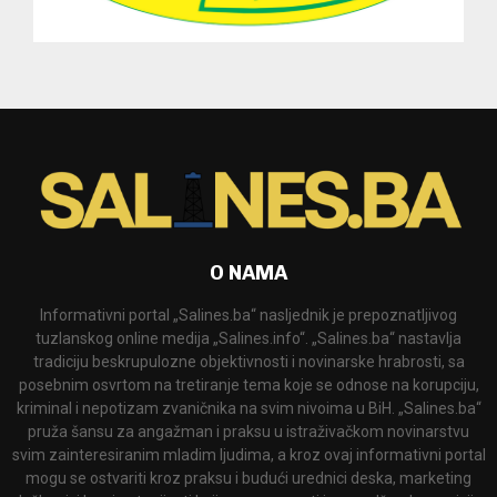
O NAMA
Informativni portal „Salines.ba“ nasljednik je prepoznatljivog
tuzlanskog online medija „Salines.info“. „Salines.ba“ nastavlja
tradiciju beskrupulozne objektivnosti i novinarske hrabrosti, sa
posebnim osvrtom na tretiranje tema koje se odnose na korupciju,
kriminal i nepotizam zvaničnika na svim nivoima u BiH. „Salines.ba“
pruža šansu za angažman i praksu u istraživačkom novinarstvu
svim zainteresiranim mladim ljudima, a kroz ovaj informativni portal
mogu se ostvariti kroz praksu i budući urednici deska, marketing