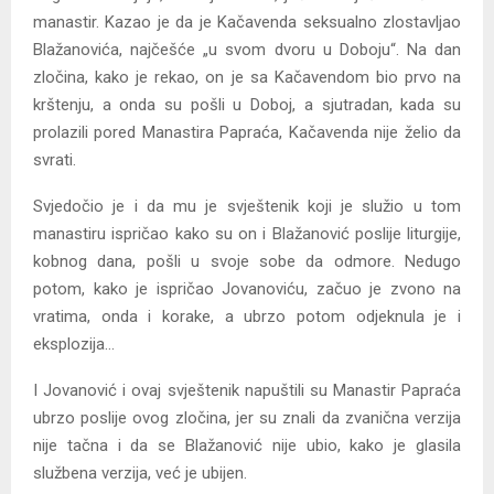
manastir. Kazao je da je Kačavenda seksualno zlostavljao
Blažanovića, najčešće „u svom dvoru u Doboju“. Na dan
zločina, kako je rekao, on je sa Kačavendom bio prvo na
krštenju, a onda su pošli u Doboj, a sjutradan, kada su
prolazili pored Manastira Papraća, Kačavenda nije želio da
svrati.
Svjedočio je i da mu je svještenik koji je služio u tom
manastiru ispričao kako su on i Blažanović poslije liturgije,
kobnog dana, pošli u svoje sobe da odmore. Nedugo
potom, kako je ispričao Jovanoviću, začuo je zvono na
vratima, onda i korake, a ubrzo potom odjeknula je i
eksplozija…
I Jovanović i ovaj svještenik napuštili su Manastir Papraća
ubrzo poslije ovog zločina, jer su znali da zvanična verzija
nije tačna i da se Blažanović nije ubio, kako je glasila
službena verzija, već je ubijen.