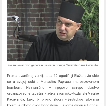
Y
M
E
N
U
Bojan Jovanović, generalni sekretar udruge Savez Kršćana Hrvatske
Prema zvaničnoj verziji, tada 19-ogodišnji Blažanović ubio
se u svojoj sobi u Manastiru Papraća improvizovanom
bombom. Nezvanično – njegovo svirepo ubistvo
organizovao je tadašnji vladika zvorničko-tuzlanski Vasilije
Kačavenda, kako bi prikrio zločin višestrukog silovanja
kojem je izložio ovog bogoslova, u svome dvoru u Doboju,