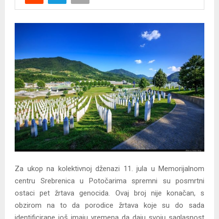
Y
M
E
N
U
Za ukop na kolektivnoj dženazi 11. jula u Memorijalnom
centru Srebrenica u Potočarima spremni su posmrtni
ostaci pet žrtava genocida. Ovaj broj nije konačan, s
obzirom na to da porodice žrtava koje su do sada
identificirane još imaju vremena da daju svoju saglasnost