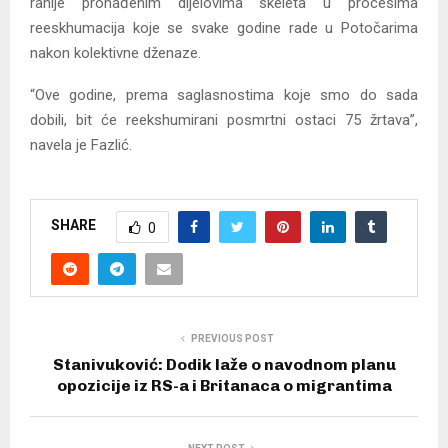
ranije pronađenim dijelovima skeleta u procesima
reeskhumacija koje se svake godine rade u Potočarima
nakon kolektivne dženaze.
“Ove godine, prema saglasnostima koje smo do sada
dobili, bit će reekshumirani posmrtni ostaci 75 žrtava”,
navela je Fazlić.
SHARE
0
PREVIOUS POST
Stanivuković: Dodik laže o navodnom planu
opozicije iz RS-a i Britanaca o migrantima