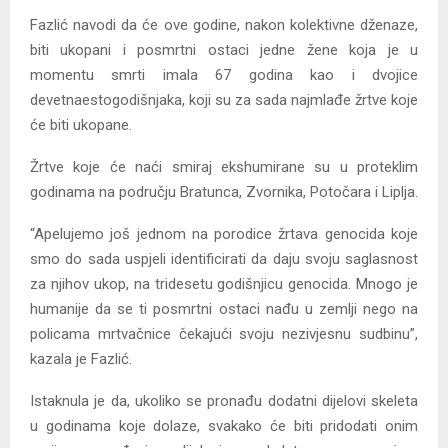
Fazlić navodi da će ove godine, nakon kolektivne dženaze,
biti ukopani i posmrtni ostaci jedne žene koja je u
momentu smrti imala 67 godina kao i dvojice
devetnaestogodišnjaka, koji su za sada najmlađe žrtve koje
će biti ukopane.
Žrtve koje će naći smiraj ekshumirane su u proteklim
godinama na području Bratunca, Zvornika, Potočara i Liplja.
“Apelujemo još jednom na porodice žrtava genocida koje
smo do sada uspjeli identificirati da daju svoju saglasnost
za njihov ukop, na tridesetu godišnjicu genocida. Mnogo je
humanije da se ti posmrtni ostaci nađu u zemlji nego na
policama mrtvačnice čekajući svoju nezivjesnu sudbinu”,
kazala je Fazlić.
Istaknula je da, ukoliko se pronađu dodatni dijelovi skeleta
u godinama koje dolaze, svakako će biti pridodati onim