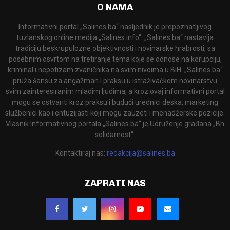
O NAMA
Informativni portal „Salines.ba“ nasljednik je prepoznatljivog
tuzlanskog online medija „Salines.info“. „Salines.ba“ nastavlja
tradiciju beskrupulozne objektivnosti i novinarske hrabrosti, sa
posebnim osvrtom na tretiranje tema koje se odnose na korupciju,
kriminal i nepotizam zvaničnika na svim nivoima u BiH. „Salines.ba“
pruža šansu za angažman i praksu u istraživačkom novinarstvu
svim zainteresiranim mladim ljudima, a kroz ovaj informativni portal
mogu se ostvariti kroz praksu i budući urednici deska, marketing
službenici kao i entuzijasti koji mogu zauzeti i menadžerske pozicije.
Vlasnik Informativnog portala „Salines.ba“ je Udruženje građana „Bh
solidarnost“.
Kontaktiraj nas:
redakcija@salines.ba
ZAPRATI NAS