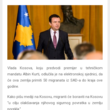
Y
M
E
N
U
Vlada Kosova, koju predvodi premijer u tehničkom
mandatu Albin Kurti, odlučila je na elektronskoj sjednici, da
će ova zemlja primiti 50 migranata iz SAD-a do kraja ove
godine.
Kako pišu mediji na Kosovu, migranti će boraviti na Kosovu
“u cilju olakšavanja njihovog sigurnog povratka u zemlju
porekla.”