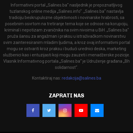
Informativni portal „Salines.ba“ nasljednik je prepoznatljivog
tuzlanskog online medija „Salines.info“. „Salines.ba“ nastavlja
tradiciju beskrupulozne objektivnosti i novinarske hrabrosti, sa
posebnim osvrtom na tretiranje tema koje se odnose na korupciju,
kriminal i nepotizam zvaničnika na svim nivoima u BiH. „Salines.ba“
pruža šansu za angažman i praksu u istraživačkom novinarstvu
svim zainteresiranim mladim ljudima, a kroz ovaj informativni portal
mogu se ostvariti kroz praksu i budući urednici deska, marketing
službenici kao i entuzijasti koji mogu zauzeti i menadžerske pozicije.
Vlasnik Informativnog portala „Salines.ba“ je Udruženje građana „Bh
solidarnost“.
Kontaktiraj nas:
redakcija@salines.ba
ZAPRATI NAS