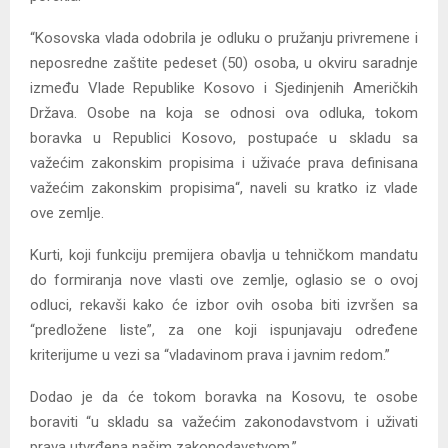
“Kosovska vlada odobrila je odluku o pružanju privremene i
neposredne zaštite pedeset (50) osoba, u okviru saradnje
između Vlade Republike Kosovo i Sjedinjenih Američkih
Država. Osobe na koja se odnosi ova odluka, tokom
boravka u Republici Kosovo, postupaće u skladu sa
važećim zakonskim propisima i uživaće prava definisana
važećim zakonskim propisima“, naveli su kratko iz vlade
ove zemlje.
Kurti, koji funkciju premijera obavlja u tehničkom mandatu
do formiranja nove vlasti ove zemlje, oglasio se o ovoj
odluci, rekavši kako će izbor ovih osoba biti izvršen sa
“predložene liste”, za one koji ispunjavaju određene
kriterijume u vezi sa “vladavinom prava i javnim redom.”
Dodao je da će tokom boravka na Kosovu, te osobe
boraviti “u skladu sa važećim zakonodavstvom i uživati
prava utvrđena našim zakonodavstvom.”