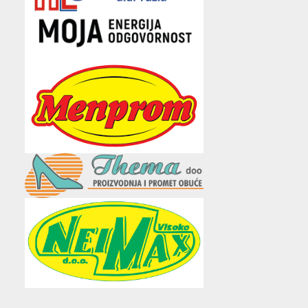
e
t
t
t
i
b
t
a
u
l
o
e
g
b
o
r
r
e
k
a
m