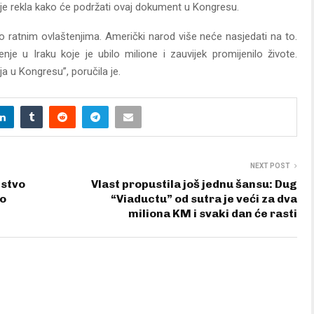
a je rekla kako će podržati ovaj dokument u Kongresu.
o ratnim ovlaštenjima. Američki narod više neće nasjedati na to.
e u Iraku koje je ubilo milione i zauvijek promijenilo živote.
a u Kongresu”, poručila je.
NEXT POST
istvo
Vlast propustila još jednu šansu: Dug
vo
“Viaductu” od sutra je veći za dva
miliona KM i svaki dan će rasti