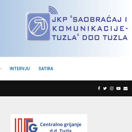
INTERVJU
SATIRA
F
T
I
Y
E
a
w
n
o
m
c
i
s
u
a