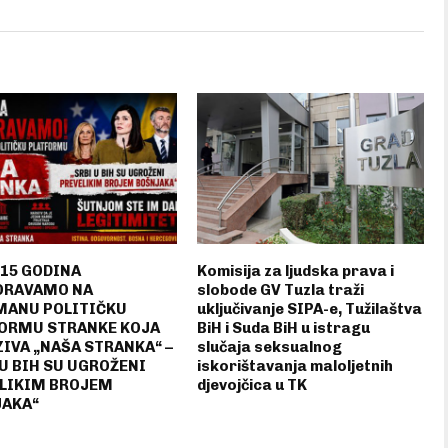
 15 GODINA
Komisija za ljudska prava i
ORAVAMO NA
slobode GV Tuzla traži
ANU POLITIČKU
uključivanje SIPA-e, Tužilaštva
ORMU STRANKE KOJA
BiH i Suda BiH u istragu
ZIVA „NAŠA STRANKA“ –
slučaja seksualnog
 U BIH SU UGROŽENI
iskorištavanja maloljetnih
LIKIM BROJEM
djevojčica u TK
AKA“