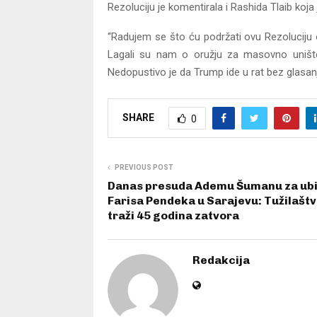
Rezoluciju je komentirala i Rashida Tlaib koj
“Radujem se što ću podržati ovu Rezoluciju 
Lagali su nam o oružju za masovno uništenj
Nedopustivo je da Trump ide u rat bez glasanj
SHARE
0
PREVIOUS POST
Danas presuda Ademu Šumanu za ub
Farisa Pendeka u Sarajevu: Tužilašt
traži 45 godina zatvora
Redakcija