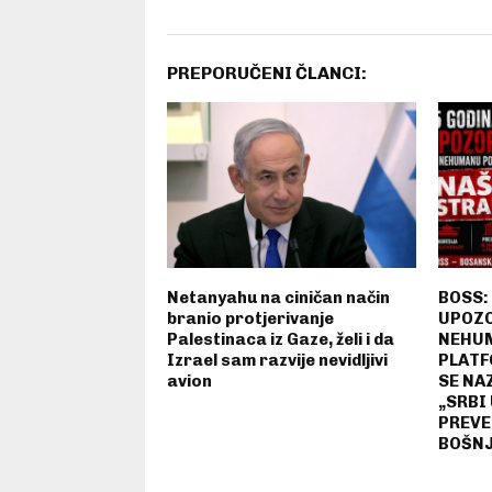
PREPORUČENI ČLANCI:
Netanyahu na ciničan način
BOSS:
branio protjerivanje
UPOZ
Palestinaca iz Gaze, želi i da
NEHUM
Izrael sam razvije nevidljivi
PLATF
avion
SE NA
„SRBI
PREVE
BOŠNJ