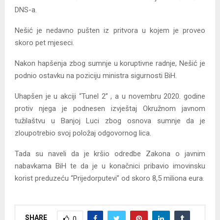
DNS-a.
Nešić je nedavno pušten iz pritvora u kojem je proveo
skoro pet mjeseci.
Nakon hapšenja zbog sumnje u koruptivne radnje, Nešić je
podnio ostavku na poziciju ministra sigurnosti BiH.
Uhapšen je u akciji “Tunel 2” , a u novembru 2020. godine
protiv njega je podnesen izvještaj Okružnom javnom
tužilaštvu u Banjoj Luci zbog osnova sumnje da je
zloupotrebio svoj položaj odgovornog lica.
Tada su naveli da je kršio odredbe Zakona o javnim
nabavkama BiH te da je u konačnici pribavio imovinsku
korist preduzeću “Prijedorputevi” od skoro 8,5 miliona eura.
SHARE
0