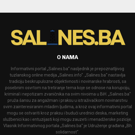
O NAMA
Informativni portal „Salines.ba“ nasljednik je prepoznatljivog
tuzlanskog online medija „Salines.info“. „Salines.ba“ nastavlja
tradiciju beskrupulozne objektivnosti i novinarske hrabrosti, sa
posebnim osvrtom na tretiranje tema koje se odnose na korupciju,
kriminal i nepotizam zvaničnika na svim nivoima u BiH. „Salines.ba“
pruža šansu za angažman i praksu u istraživačkom novinarstvu
svim zainteresiranim mladim ljudima, a kroz ovaj informativni portal
mogu se ostvariti kroz praksu i budući urednici deska, marketing
službenici kao i entuzijasti koji mogu zauzeti i menadžerske pozicije.
Vlasnik Informativnog portala „Salines.ba“ je Udruženje građana „Bh
solidarnost“.