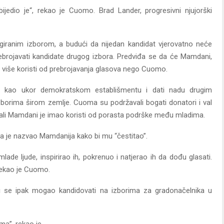
ijedio je“, rekao je Cuomo. Brad Lander, progresivni njujorški
ngiranim izborom, a budući da nijedan kandidat vjerovatno neće
ebrojavati kandidate drugog izbora. Predviđa se da će Mamdani,
i više koristi od prebrojavanja glasova nego Cuomo.
e kao ukor demokratskom establišmentu i dati nadu drugim
izborima širom zemlje. Cuoma su podržavali bogati donatori i val
na, ali Mamdani je imao koristi od porasta podrške među mladima.
a je nazvao Mamdanija kako bi mu “čestitao”.
lade ljude, inspirirao ih, pokrenuo i natjerao ih da dođu glasati.
rekao je Cuomo.
se ipak mogao kandidovati na izborima za gradonačelnika u