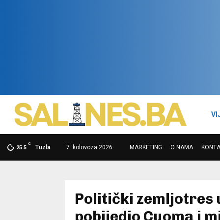
VI
C
Tuzla
7. kolovoza 2026.
MARKETING
O NAMA
KONTA
25.5
Politički zemljotre
pobijedio Cuoma i m