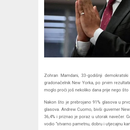
Zohran Mamdani, 33-godišnji demokratski s
gradonačelnik New Yorka, po prvim rezultati
moglo proći još nekoliko dana prije nego što 
Nakon što je prebrojano 91% glasova u prvo
glasova. Andrew Cuomo, bivši guverner New Yo
36,4% i priznao je poraz u utorak navečer.
vodio “stvarno pametnu, dobru i utjecajnu ka