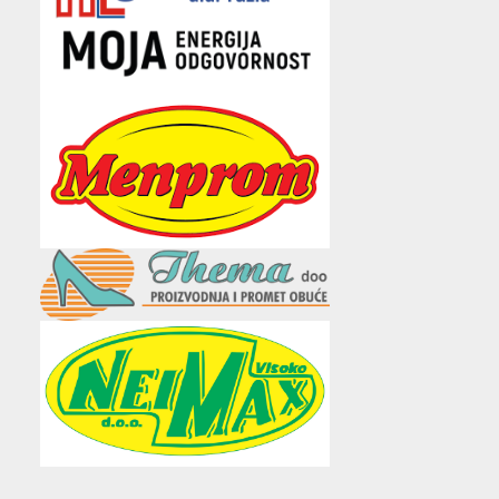
e
t
t
t
i
b
t
a
u
l
o
e
g
b
o
r
r
e
k
a
m