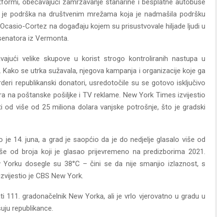
formi, obećavajući zamrzavanje stanarine i besplatne autobuse
 je podrška na društvenim mrežama koja je nadmašila podršku
 Ocasio-Cortez na događaju kojem su prisustvovale hiljade ljudi u
 senatora iz Vermonta.
vajući velike skupove u korist strogo kontroliranih nastupa u
 Kako se utrka sužavala, njegova kampanja i organizacije koje ga
arderi republikanski donatori, usredotočile su se gotovo isključivo
ra na poštanske pošiljke i TV reklame. New York Times izvijestio
 od više od 25 miliona dolara vanjske potrošnje, što je gradski
je 14. juna, a grad je saopćio da je do nedjelje glasalo više od
iše od broja koji je glasao prijevremeno na predizborima 2021.
 Yorku dosegle su 38°C – čini se da nije smanjio izlaznost, s
 izvijestio je CBS New York.
 111. gradonačelnik New Yorka, ali je vrlo vjerovatno u gradu u
ju republikance.