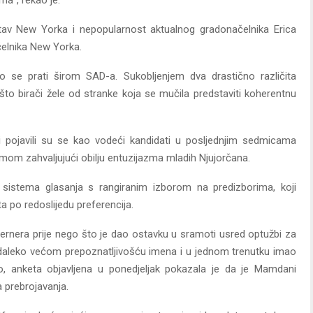
ma”, rekao je.
av New Yorka i nepopularnost aktualnog gradonačelnika Erica
elnika New Yorka.
se prati širom SAD-a. Sukobljenjem dva drastično različita
što birači žele od stranke koja se mučila predstaviti koherentnu
i pojavili su se kao vodeći kandidati u posljednjim sedmicama
mom zahvaljujući obilju entuzijazma mladih Njujorčana.
sistema glasanja s rangiranim izborom na predizborima, koji
a po redoslijedu preferencija.
vernera prije nego što je dao ostavku u sramoti usred optužbi za
 daleko većom prepoznatljivošću imena i u jednom trenutku imao
 anketa objavljena u ponedjeljak pokazala je da je Mamdani
 prebrojavanja.