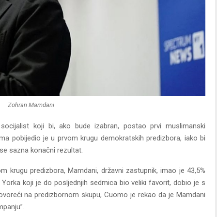
Zohran Mamdani
ocijalist koji bi, ako bude izabran, postao prvi muslimanski
ma pobijedio je u prvom krugu demokratskih predizbora, iako bi
se sazna konačni rezultat.
m krugu predizbora, Mamdani, državni zastupnik, imao je 43,5%
rka koji je do posljednjih sedmica bio veliki favorit, dobio je s
 Govoreći na predizbornom skupu, Cuomo je rekao da je Mamdani
mpanju”.