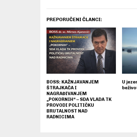
PREPORUČENI ČLANCI:
BOSS: KAŽNJAVANJEM
U jez
ŠTRAJKAČA I
beživo
NAGRAĐIVANJEM
„POKORNIH“ – SDA VLADA TK
PROVODI POLITIČKU
BRUTALNOST NAD
RADNICIMA