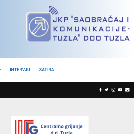
INTERVJU
SATIRA
F
T
I
Y
E
a
w
n
o
m
c
i
s
u
a