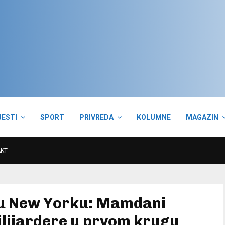
JESTI
SPORT
PRIVREDA
KOLUMNE
MAGAZIN
KT
s u New Yorku: Mamdani
ilijardere u prvom krugu