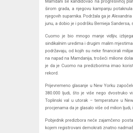
Mamdani se kandidovao na progresivnoj plat
širom grada, a njegovu kampanju potaknula
njegovih suparnika. Podržala ga je Alexandria
junu, a dobio je i podršku Bernieja Sandersa,
Cuomo je bio mnogo manje vidljiv, izbjega
sindikalnim uredima i drugim malim mjestima.
podržavaju, od kojih su neke financirali milij
na napad na Mamdanija, trošeći milione dola
je da je Cuomo na predizborima imao koristi
rekord.
Prijevremeno glasanje u New Yorku započelo 
380.000 ljudi, što je više nego dvostruko v
Toplinski val u utorak – temperature u New
procjenama da je glasalo više od milion ljudi,
Pobjednik predizbora neće zajamčeno postati
kojem registrovani demokrati znatno nadmašu