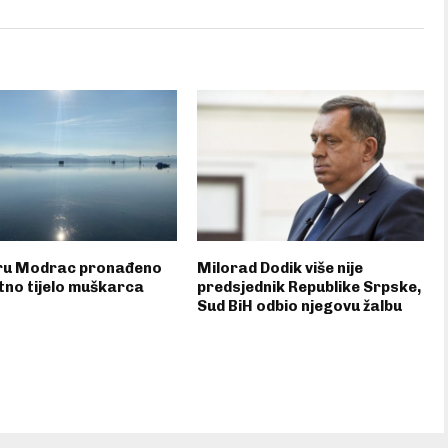
eru Modrac pronađeno
Milorad Dodik više nije
tno tijelo muškarca
predsjednik Republike Srpske,
Sud BiH odbio njegovu žalbu