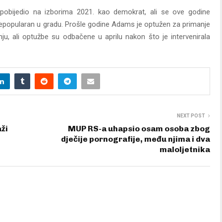
e pobijedio na izborima 2021. kao demokrat, ali se ove godine
e nepopularan u gradu. Prošle godine Adams je optužen za primanje
nju, ali optužbe su odbačene u aprilu nakon što je intervenirala
NEXT POST
ži
MUP RS-a uhapsio osam osoba zbog
dječije pornografije, među njima i dva
maloljetnika