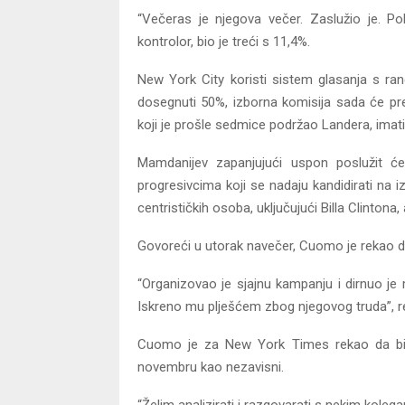
“Večeras je njegova večer. Zaslužio je. Pob
kontrolor, bio je treći s 11,4%.
New York City koristi sistem glasanja s ra
dosegnuti 50%, izborna komisija sada će pr
koji je prošle sedmice podržao Landera, imat
Mamdanijev zapanjujući uspon poslužit ć
progresivcima koji se nadaju kandidirati na 
centrističkih osoba, uključujući Billa Clinto
Govoreći u utorak navečer, Cuomo je rekao d
“Organizovao je sjajnu kampanju i dirnuo je m
Iskreno mu plješćem zbog njegovog truda”, 
Cuomo je za New York Times rekao da bi 
novembru kao nezavisni.