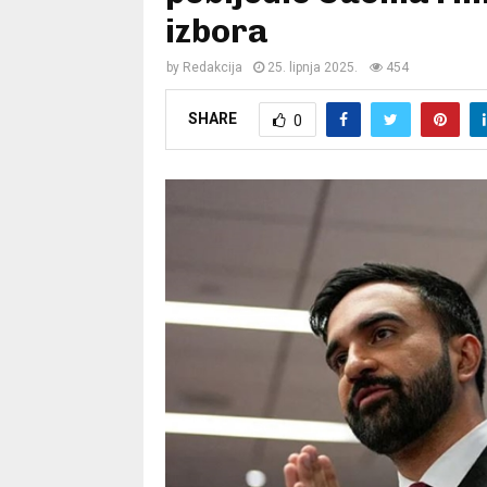
izbora
by
Redakcija
25. lipnja 2025.
454
SHARE
0