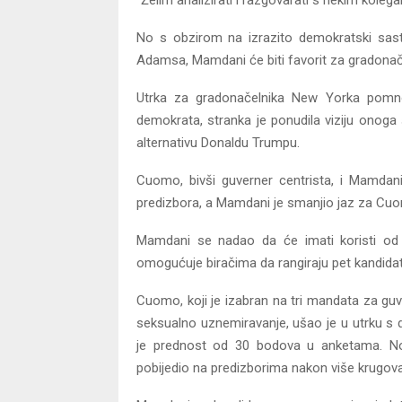
“Želim analizirati i razgovarati s nekim kolega
No s obzirom na izrazito demokratski sast
Adamsa, Mamdani će biti favorit za gradonač
Utrka za gradonačelnika New Yorka pomno 
demokrata, stranka je ponudila viziju onoga 
alternativu Donaldu Trumpu.
Cuomo, bivši guverner centrista, i Mamdan
predizbora, a Mamdani je smanjio jaz za Cuo
Mamdani se nadao da će imati koristi od 
omogućuje biračima da rangiraju pet kandidat
Cuomo, koji je izabran na tri mandata za gu
seksualno uznemiravanje, ušao je u utrku s
je prednost od 30 bodova u anketama. No,
pobijedio na predizborima nakon više krugova