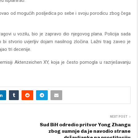
d isplanirao.
ahovao od mogućih posljedica po sebe i svoju porodicu zbog čega
ragovi u vozilu, bio je zapravo dio njegovog plana. Policija sada
 bi stvorio uvjerljiv dojam nasilnog zločina. Lažni trag zaveo je
jao tri decenije.
 emisiji Aktenzeichen XY, koja je često pomogla u razrješavanju
NEXT POST
Sud BiH odredio pritvor Yong Zhangu
zbog sumnje da je navodio strane
državljanke na prostituciju