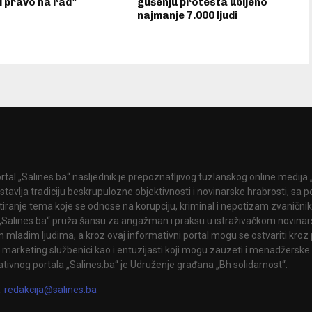
i pravo na rad”
gušenju protesta ubijeno
najmanje 7.000 ljudi
rtal „Salines.ba“ nasljednik je prepoznatljivog tuzlanskog online medija „
stavlja tradiciju beskrupulozne objektivnosti i novinarske hrabrosti, sa
tiranje tema koje se odnose na korupciju, kriminal i nepotizam zvanični
 „Salines.ba“ pruža šansu za angažman i praksu u istraživačkom novinar
 mladim ljudima, a kroz ovaj informativni portal mogu se ostvariti kroz 
 marketing službenici kao i entuzijasti koji mogu zauzeti i menadžerske 
tivnog portala „Salines.ba“ je Udruženje građana „Bh solidarnost“.
:
redakcija@salines.ba