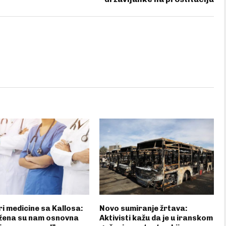
i medicine sa Kallosa:
Novo sumiranje žrtava:
žena su nam osnovna
Aktivisti kažu da je u iranskom