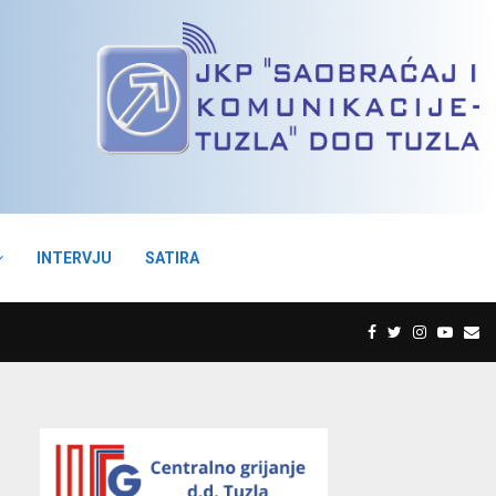
INTERVJU
SATIRA
F
T
I
Y
E
a
w
n
o
m
c
i
s
u
a