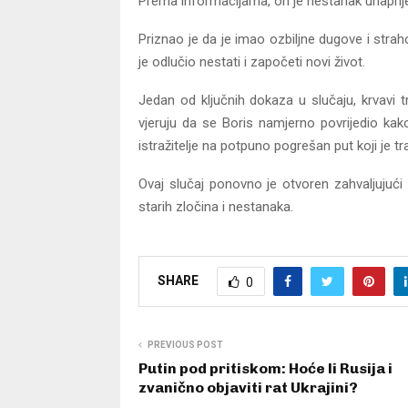
Prema informacijama, on je nestanak unaprije
Priznao je da je imao ozbiljne dugove i str
je odlučio nestati i započeti novi život.
Jedan od ključnih dokaza u slučaju, krvavi t
vjeruju da se Boris namjerno povrijedio kako
istražitelje na potpuno pogrešan put koji je tra
Ovaj slučaj ponovno je otvoren zahvaljujući
starih zločina i nestanaka.
SHARE
0
PREVIOUS POST
Putin pod pritiskom: Hoće li Rusija i
zvanično objaviti rat Ukrajini?