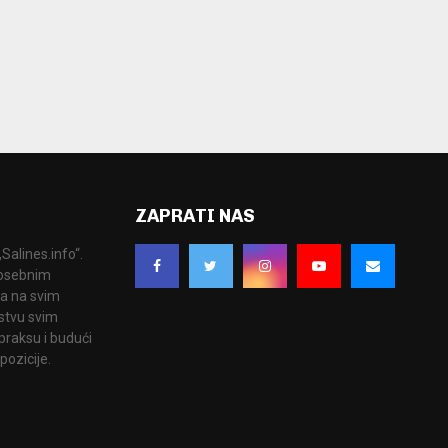
ZAPRATI NAS
Salines.info“.
 posebnim
ka na svim
stvu svim
praksu i budući
pozicije.