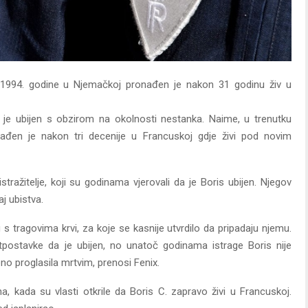
ao 1994. godine u Njemačkoj pronađen je nakon 31 godinu živ u
a je ubijen s obzirom na okolnosti nestanka. Naime, u trenutku
ađen je nakon tri decenije u Francuskoj gdje živi pod novim
stražitelje, koji su godinama vjerovali da je Boris ubijen. Njegov
aj ubistva.
 tragovima krvi, za koje se kasnije utvrdilo da pripadaju njemu.
tpostavke da je ubijen, no unatoč godinama istrage Boris nije
no proglasila mrtvim, prenosi Fenix.
a, kada su vlasti otkrile da Boris C. zapravo živi u Francuskoj.