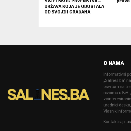
SVJETSKOG PRVENSTVA –
prava 
DRŽAVA KOJA JE ODUSTALA
OD SVOJIH GRAĐANA
O NAMA
Informativni po
„Salines.ba“ na
osvrtom na tre
nivoima u BiH.
zainteresiranim
urednici deska,
Vlasnik Informa
Kontaktiraj nas