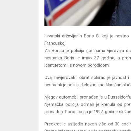
Hrvatski državljanin Boris C. koji je nest
Francuskoj.
Za Borisa je policija godinama vjerovala d
nestanka Boris je imao 37 godina, a pron
identitetom i s novom porodicom.
Ovaj nevjerovatni obrat šokirao je javnost i i
nestanak je policiji djelovao kao klasičan sluč
Njegov automobil pronađen je u Dusseldorfu s
Njemačka policija odmah je krenula od pre
pronađen. Porodica ga je 1997. godine službe
Preokret je uslijedio nakon više od 30 godin