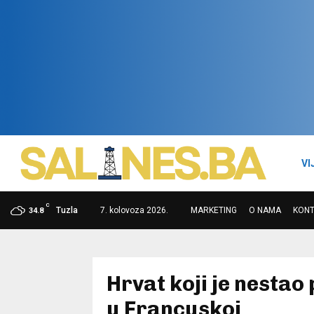
VI
C
Tuzla
7. kolovoza 2026.
MARKETING
O NAMA
KON
34.8
Hrvat koji je nestao
u Francuskoj