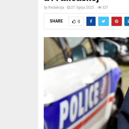
by
Redakcija
27. lipnja 2025.
327
SHARE
0