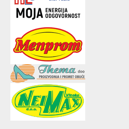
e
t
t
t
i
b
t
a
u
l
o
e
g
b
o
r
r
e
k
a
m