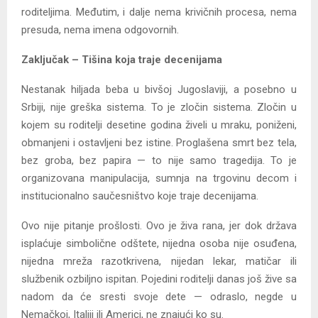
roditeljima. Međutim, i dalje nema krivičnih procesa, nema
presuda, nema imena odgovornih.
Zaključak – Tišina koja traje decenijama
Nestanak hiljada beba u bivšoj Jugoslaviji, a posebno u
Srbiji, nije greška sistema. To je zločin sistema. Zločin u
kojem su roditelji desetine godina živeli u mraku, poniženi,
obmanjeni i ostavljeni bez istine. Proglašena smrt bez tela,
bez groba, bez papira — to nije samo tragedija. To je
organizovana manipulacija, sumnja na trgovinu decom i
institucionalno saučesništvo koje traje decenijama.
Ovo nije pitanje prošlosti. Ovo je živa rana, jer dok država
isplaćuje simbolične odštete, nijedna osoba nije osuđena,
nijedna mreža razotkrivena, nijedan lekar, matičar ili
službenik ozbiljno ispitan. Pojedini roditelji danas još žive sa
nadom da će sresti svoje dete — odraslo, negde u
Nemačkoj, Italiji ili Americi, ne znajući ko su.