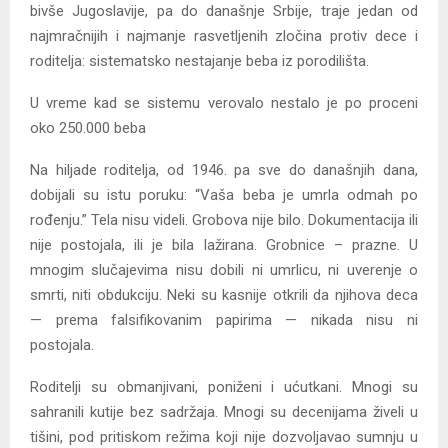
bivše Jugoslavije, pa do današnje Srbije, traje jedan od
najmračnijih i najmanje rasvetljenih zločina protiv dece i
roditelja: sistematsko nestajanje beba iz porodilišta.
U vreme kad se sistemu verovalo nestalo je po proceni
oko 250.000 beba
Na hiljade roditelja, od 1946. pa sve do današnjih dana,
dobijali su istu poruku: “Vaša beba je umrla odmah po
rođenju.” Tela nisu videli. Grobova nije bilo. Dokumentacija ili
nije postojala, ili je bila lažirana. Grobnice – prazne. U
mnogim slučajevima nisu dobili ni umrlicu, ni uverenje o
smrti, niti obdukciju. Neki su kasnije otkrili da njihova deca
— prema falsifikovanim papirima — nikada nisu ni
postojala.
Roditelji su obmanjivani, poniženi i ućutkani. Mnogi su
sahranili kutije bez sadržaja. Mnogi su decenijama živeli u
tišini, pod pritiskom režima koji nije dozvoljavao sumnju u