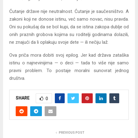
Ćutanje države nije neutralnost. Ćutanje je saučesništvo. A
zakoni koji ne donose istinu, već samo novac, nisu pravda.
Oni su pokušaj da se bol kupi, da se istina zakopa dublje od
onih praznih grobova kojima su roditelji godinama dolazili,
ne znajući da li oplakuju svoje dete — ili nečiju laž.
Ova priča mora dobiti svoj epilog. Jer kad država zataška
istinu o najnevinijima — o deci — tada to više nije samo
pravni problem. To postaje moralni sunovrat jednog
društva.
SHARE
0
PREVIOUS POST