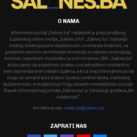
O NAMA
Informativni portal „Salines.ba“ nasljednik je prepoznatljivog
tuzlanskog online medija „Salines.info“. „Salines.ba“ nastavlja
tradiciju beskrupulozne objektivnosti i novinarske hrabrosti, sa
posebnim osvrtom na tretiranje tema koje se odnose na korupciju,
kriminal i nepotizam zvaničnika na svim nivoima u BiH. „Salines.ba“
pruža šansu za angažman i praksu u istraživačkom novinarstvu
svim zainteresiranim mladim ljudima, a kroz ovaj informativni portal
mogu se ostvariti kroz praksu i budući urednici deska, marketing
službenici kao i entuzijasti koji mogu zauzeti i menadžerske pozicije.
Vlasnik Informativnog portala „Salines.ba“ je Udruženje građana „Bh
solidarnost“.
Kontaktiraj nas:
redakcija@salines.ba
ZAPRATI NAS