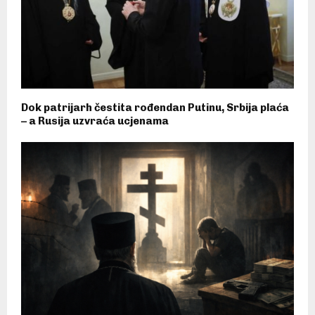
Dok patrijarh čestita rođendan Putinu, Srbija plaća
– a Rusija uzvraća ucjenama