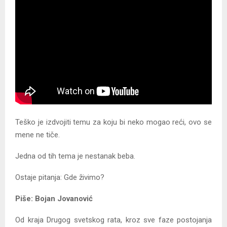
Y
M
E
N
U
Teško je izdvojiti temu za koju bi neko mogao reći, ovo se
mene ne tiče.
Jedna od tih tema je nestanak beba.
Ostaje pitanja: Gde živimo?
Piše: Bojan Jovanović
Od kraja Drugog svetskog rata, kroz sve faze postojanja