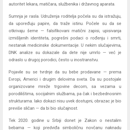
autoritet lekara, matičara, službenika i državnog aparata.
Sumnja je rasla. Udruženja roditelja počela su da istražuju,
da upoređuju papire, da traže istinu. Počele su da se
otkrivaju šeme — falsifikovani matični zapisi, upisivanja
izmišljenih identiteta, pogrešni podaci o rođenju i smrti,
nestanak medicinske dokumentacije. U nekim slučajevima,
DNK analize su dokazale da dete nije umrlo — već je
odraslo u drugoj porodici, često u inostranstvu.
Pojavile su se tvrdnje da su bebe prodavane — prema
Evropi, Americi i drugim delovima sveta. Da su postojale
organizovane mreže trgovine decom, sa vezama u
porodilištima, socijalnim službama, pa čak i bezbednosnim
strukturama. Iako dokazi nisu uvek dostupni, obrazac je bio
previše sličan — da bi bio slučajnost.
Tek 2020. godine u Srbiji donet je Zakon o nestalim
bebama — koji predviđa simboličnu novčanu naknadu