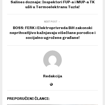
Salines doznaje: Inspektori FUP-a i MUP-a TK
ušli u Termoelektranu Tuzla!
NEXT POST
BOSS: FERK i Elektroprivreda BiH zakonski
neprihvatljivo kažnjavaju višečlane porodice i
socijalno ugrožene građane!
Redakcija
PREPORUČENI ČLANCI: