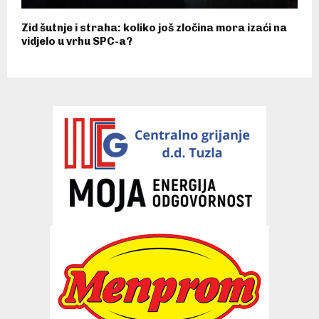
Zid šutnje i straha: koliko još zločina mora izaći na
vidjelo u vrhu SPC-a?