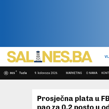
VI
C
Tuzla
9. kolovoza 2026.
MARKETING
O NAMA
KONT
30.5
Prosječna plata u FB
pao za 0,2 posto u 