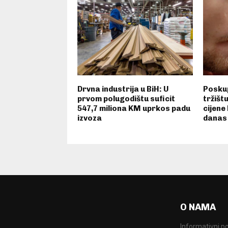
Drvna industrija u BiH: U
Poskup
prvom polugodištu suficit
tržišt
547,7 miliona KM uprkos padu
cijene
izvoza
danas
O NAMA
Informativni po