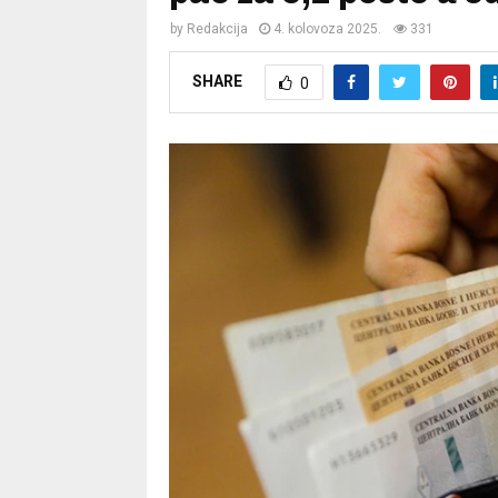
by
Redakcija
4. kolovoza 2025.
331
SHARE
0