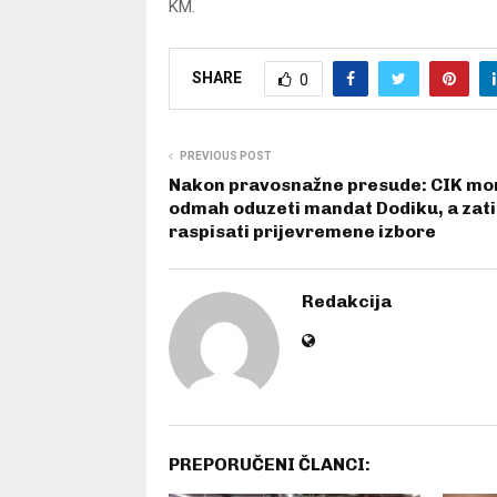
KM.
SHARE
0
PREVIOUS POST
Nakon pravosnažne presude: CIK mo
odmah oduzeti mandat Dodiku, a zat
raspisati prijevremene izbore
Redakcija
PREPORUČENI ČLANCI: