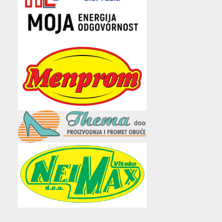
e
t
t
t
i
b
t
a
u
l
o
e
g
b
o
r
r
e
k
a
m