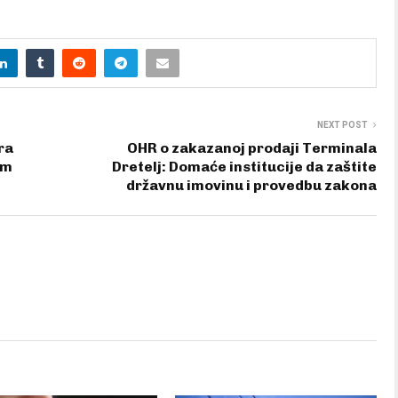
NEXT POST
ra
OHR o zakazanoj prodaji Terminala
im
Dretelj: Domaće institucije da zaštite
državnu imovinu i provedbu zakona