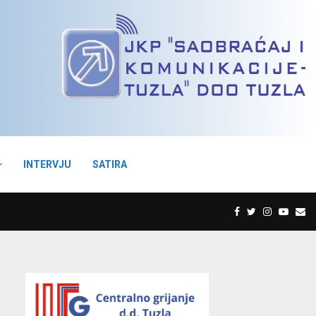
INTERVJU
SATIRA
F
T
I
Y
E
a
w
n
o
m
c
i
s
u
a