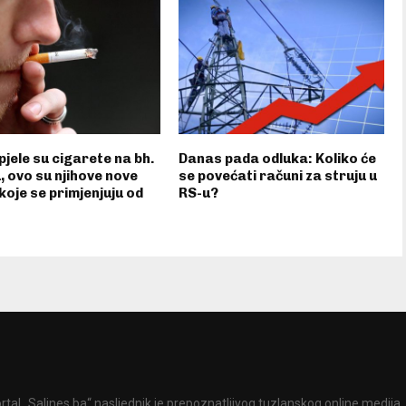
jele su cigarete na bh.
Danas pada odluka: Koliko će
u, ovo su njihove nove
se povećati računi za struju u
 koje se primjenjuju od
RS-u?
rtal „Salines.ba“ nasljednik je prepoznatljivog tuzlanskog online medija „