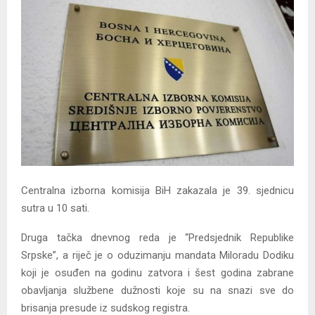
Y
M
E
N
U
Centralna izborna komisija BiH zakazala je 39. sjednicu
sutra u 10 sati.
Druga tačka dnevnog reda je “Predsjednik Republike
Srpske”, a riječ je o oduzimanju mandata Miloradu Dodiku
koji je osuđen na godinu zatvora i šest godina zabrane
obavljanja službene dužnosti koje su na snazi sve do
brisanja presude iz sudskog registra.