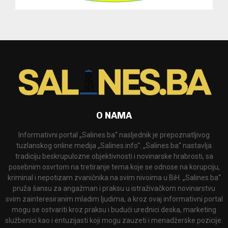
O NAMA
Informativni portal „Salines.ba“ nasljednik je prepoznatljivog
tuzlanskog online medija „Salines.info“. „Salines.ba“ nastavlja
tradiciju beskrupulozne objektivnosti i novinarske hrabrosti, sa
posebnim osvrtom na tretiranje tema koje se odnose na korupciju,
kriminal i nepotizam zvaničnika na svim nivoima u BiH. „Salines.ba“
pruža šansu za angažman i praksu u istraživačkom novinarstvu
svim zainteresiranim mladim ljudima, a kroz ovaj informativni portal
mogu se ostvariti kroz praksu i budući urednici deska, marketing
službenici kao i entuzijasti koji mogu zauzeti i menadžerske pozicije.