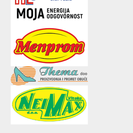
e
t
t
t
i
b
t
a
u
l
o
e
g
b
o
r
r
e
k
a
m