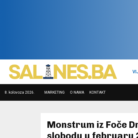
VI
8. kolovoza 2026.
MARKETING
O NAMA
KONTAKT
Monstrum iz Foče Dr
slobodu u februaru 2