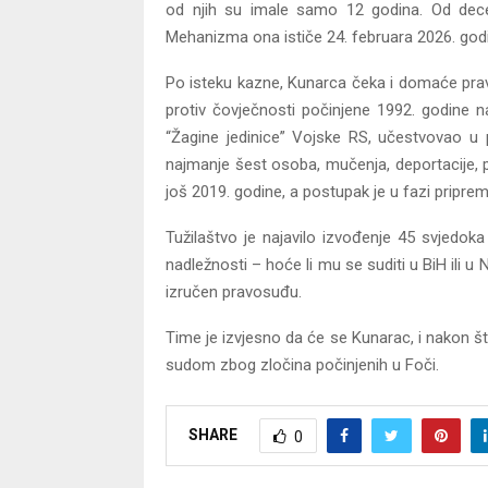
od njih su imale samo 12 godina. Od dec
Mehanizma ona ističe 24. februara 2026. god
Po isteku kazne, Kunarca čeka i domaće prav
protiv čovječnosti počinjene 1992. godine n
“Žagine jedinice” Vojske RS, učestvovao u 
najmanje šest osoba, mučenja, deportacije, p
još 2019. godine, a postupak je u fazi priprem
Tužilaštvo je najavilo izvođenje 45 svjedok
nadležnosti – hoće li mu se suditi u BiH ili u
izručen pravosuđu.
Time je izvjesno da će se Kunarac, i nakon 
sudom zbog zločina počinjenih u Foči.
SHARE
0