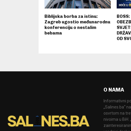
Biblijska borba za istinu:
BOSS:
Zagreb ugostio međunarodnu
OBEZB
konferenciju o nestalim
SVJET
bebama
DRŽAV
OD SV
O NAMA
Informativni po
„Salines.ba“ na
osvrtom na tre
nivoima u BiH.
zainteresiranim