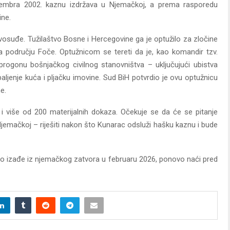
embra 2002. kaznu izdržava u Njemačkoj, a prema rasporedu
ine.
osuđe. Tužilaštvo Bosne i Hercegovine ga je optužilo za zločine
a području Foče. Optužnicom se tereti da je, kao komandir tzv.
progonu bošnjačkog civilnog stanovništva – uključujući ubistva
aljenje kuća i pljačku imovine. Sud BiH potvrdio je ovu optužnicu
e.
a i više od 200 materijalnih dokaza. Očekuje se da će se pitanje
 Njemačkoj – riješiti nakon što Kunarac odsluži hašku kaznu i bude
što izađe iz njemačkog zatvora u februaru 2026, ponovo naći pred