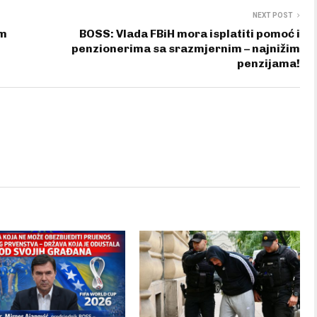
NEXT POST
om
BOSS: Vlada FBiH mora isplatiti pomoć i
penzionerima sa srazmjernim – najnižim
penzijama!