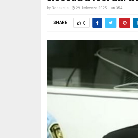
by
Redakcija
29. kolovoza 2025.
354
SHARE
0