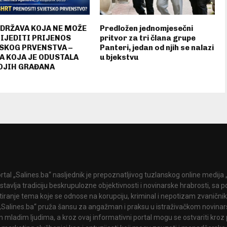
 DRŽAVA KOJA NE MOŽE
Predložen jednomjesečni
IJEDITI PRIJENOS
pritvor za tri člana grupe
SKOG PRVENSTVA –
Panteri, jedan od njih se nalazi
A KOJA JE ODUSTALA
u bjekstvu
OJIH GRAĐANA
rtal „Salines.ba“ nasljednik je prepoznatljivog tuzlanskog online medija „
stavlja tradiciju beskrupulozne objektivnosti i novinarske hrabrosti, sa
tiranje tema koje se odnose na korupciju, kriminal i nepotizam zvanični
 „Salines.ba“ pruža šansu za angažman i praksu u istraživačkom novinar
 mladim ljudima, a kroz ovaj informativni portal mogu se ostvariti kroz 