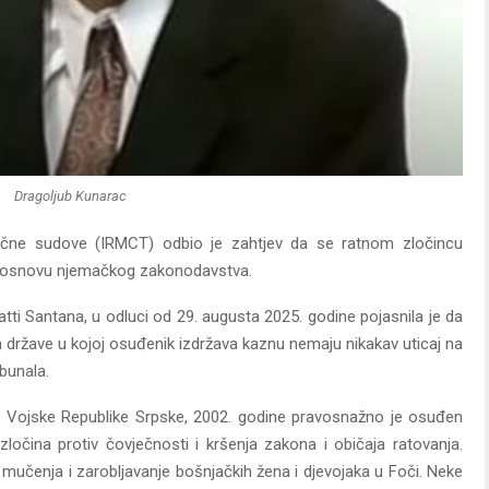
Dragoljub Kunarac
ične sudove (IRMCT) odbio je zahtjev da se ratnom zločincu
a osnovu njemačkog zakonodavstva.
tti Santana, u odluci od 29. augusta 2025. godine pojasnila je da
 države u kojoj osuđenik izdržava kaznu nemaju nikakav uticaj na
bunala.
ce Vojske Republike Srpske, 2002. godine pravosnažno je osuđen
očina protiv čovječnosti i kršenja zakona i običaja ratovanja.
 mučenja i zarobljavanje bošnjačkih žena i djevojaka u Foči. Neke