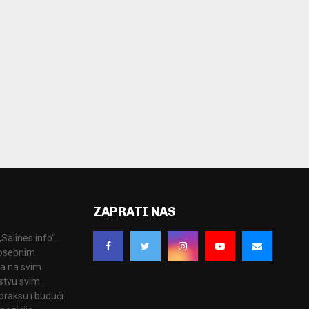
ZAPRATI NAS
Salines.info“.
 posebnim
ka na svim
stvu svim
praksu i budući