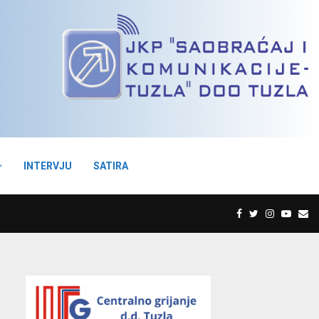
INTERVJU
SATIRA
F
T
I
Y
E
a
w
n
o
m
c
i
s
u
a