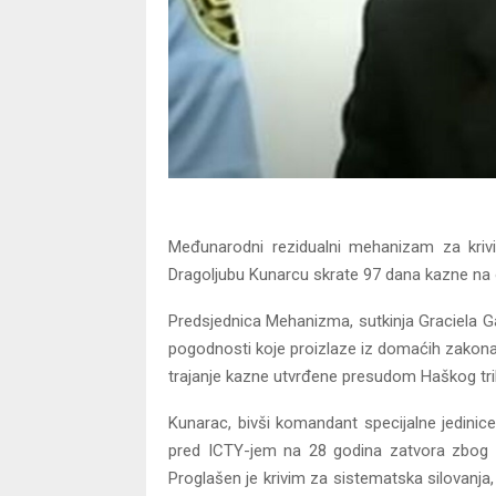
Međunarodni rezidualni mehanizam za kriv
Dragoljubu Kunarcu skrate 97 dana kazne n
Predsjednica Mehanizma, sutkinja Graciela Ga
pogodnosti koje proizlaze iz domaćih zakona
trajanje kazne utvrđene presudom Haškog tri
Kunarac, bivši komandant specijalne jedini
pred ICTY-jem na 28 godina zatvora zbog zl
Proglašen je krivim za sistematska silovanja,