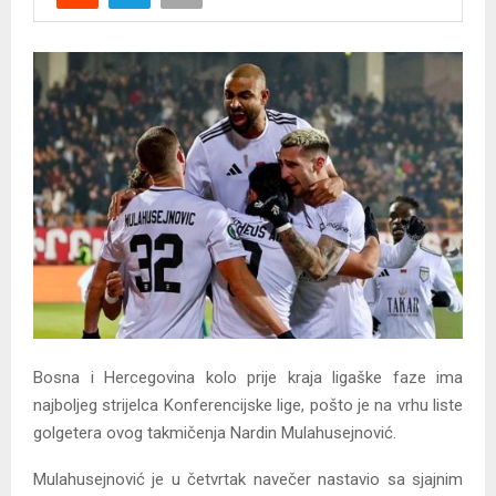
Y
M
E
N
U
Bosna i Hercegovina kolo prije kraja ligaške faze ima
najboljeg strijelca Konferencijske lige, pošto je na vrhu liste
golgetera ovog takmičenja Nardin Mulahusejnović.
Mulahusejnović je u četvrtak navečer nastavio sa sjajnim