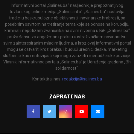
Informativni portal „Salines.ba“ nasljednik je prepoznatljivog
tuzlanskog online medija „Salines.info“. „Salines.ba“ nastavlja
tradiciju beskrupulozne objektivnosti i novinarske hrabrosti, sa
posebnim osvrtom na tretiranje tema koje se odnose na korupciju,
kriminal i nepotizam zvaničnika na svim nivoima u BiH. „Salines.ba“
pruža šansu za angažman i praksu u istraživačkom novinarstvu
svim zainteresiranim mladim ljudima, a kroz ovaj informativni portal
mogu se ostvariti kroz praksu i budući urednici deska, marketing
službenici kao i entuzijasti koji mogu zauzeti i menadžerske pozicije.
Vlasnik Informativnog portala „Salines.ba“ je Udruženje građana „Bh
solidarnost“.
Kontaktiraj nas:
redakcija@salines.ba
ZAPRATI NAS