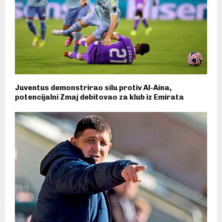
Juventus demonstrirao silu protiv Al-Aina,
potencijalni Zmaj debitovao za klub iz Emirata