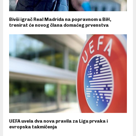
Bivši igrač Real Madrida na popravnom u BiH,
trenirat će novog člana domaćeg prvenstva
UEFA uvela dva nova pravila za Ligu prvaka i
evropska takmičenja