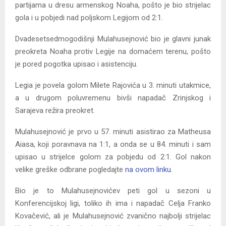
partijama u dresu armenskog Noaha, pošto je bio strijelac
gola i u pobjedi nad poljskom Legijom od 2:1.
Dvadesetsedmogodišnji Mulahusejnović bio je glavni junak
preokreta Noaha protiv Legije na domaćem terenu, pošto
je pored pogotka upisao i asistenciju.
Legia je povela golom Milete Rajovića u 3. minuti utakmice,
a u drugom poluvremenu bivši napadač Zrinjskog i
Sarajeva režira preokret.
Mulahusejnović je prvo u 57. minuti asistirao za Matheusa
Aiasa, koji poravnava na 1:1, a onda se u 84. minuti i sam
upisao u strijelce golom za pobjedu od 2:1. Gol nakon
velike greške odbrane pogledajte
na ovom linku.
Bio je to Mulahusejnovićev peti gol u sezoni u
Konferencijskoj ligi, toliko ih ima i napadač Celja Franko
Kovačević, ali je Mulahusejnović zvanično najbolji strijelac