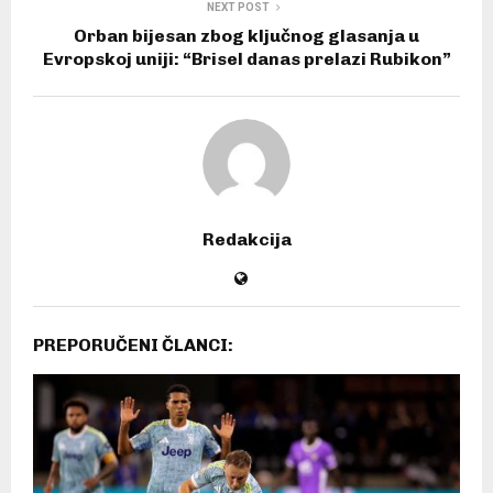
NEXT POST
Orban bijesan zbog ključnog glasanja u
Evropskoj uniji: “Brisel danas prelazi Rubikon”
Redakcija
PREPORUČENI ČLANCI: