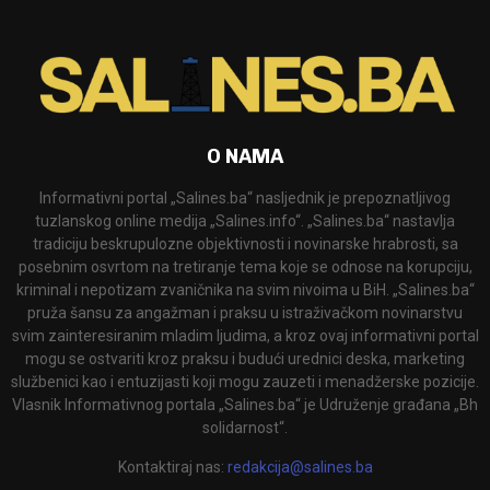
O NAMA
Informativni portal „Salines.ba“ nasljednik je prepoznatljivog
tuzlanskog online medija „Salines.info“. „Salines.ba“ nastavlja
tradiciju beskrupulozne objektivnosti i novinarske hrabrosti, sa
posebnim osvrtom na tretiranje tema koje se odnose na korupciju,
kriminal i nepotizam zvaničnika na svim nivoima u BiH. „Salines.ba“
pruža šansu za angažman i praksu u istraživačkom novinarstvu
svim zainteresiranim mladim ljudima, a kroz ovaj informativni portal
mogu se ostvariti kroz praksu i budući urednici deska, marketing
službenici kao i entuzijasti koji mogu zauzeti i menadžerske pozicije.
Vlasnik Informativnog portala „Salines.ba“ je Udruženje građana „Bh
solidarnost“.
Kontaktiraj nas:
redakcija@salines.ba