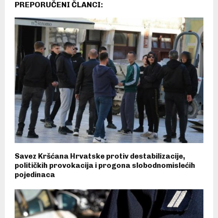
PREPORUČENI ČLANCI:
Savez Kršćana Hrvatske protiv destabilizacije,
političkih provokacija i progona slobodnomislećih
pojedinaca