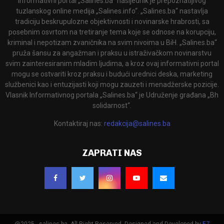
Informativni portal „Salines.ba“ nasljednik je prepoznatljivog
tuzlanskog online medija „Salines.info“. „Salines.ba“ nastavlja
tradiciju beskrupulozne objektivnosti i novinarske hrabrosti, sa
posebnim osvrtom na tretiranje tema koje se odnose na korupciju,
kriminal i nepotizam zvaničnika na svim nivoima u BiH. „Salines.ba“
pruža šansu za angažman i praksu u istraživačkom novinarstvu
svim zainteresiranim mladim ljudima, a kroz ovaj informativni portal
mogu se ostvariti kroz praksu i budući urednici deska, marketing
službenici kao i entuzijasti koji mogu zauzeti i menadžerske pozicije.
Vlasnik Informativnog portala „Salines.ba“ je Udruženje građana „Bh
solidarnost“.
Kontaktiraj nas:
redakcija@salines.ba
ZAPRATI NAS