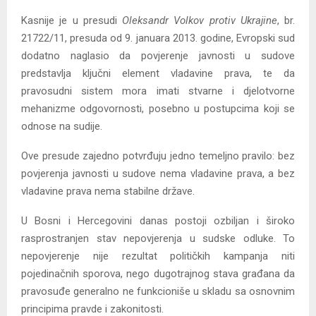
Kasnije je u presudi
Oleksandr Volkov protiv Ukrajine
, br.
21722/11, presuda od 9. januara 2013. godine, Evropski sud
dodatno naglasio da povjerenje javnosti u sudove
predstavlja ključni element vladavine prava, te da
pravosudni sistem mora imati stvarne i djelotvorne
mehanizme odgovornosti, posebno u postupcima koji se
odnose na sudije.
Ove presude zajedno potvrđuju jedno temeljno pravilo: bez
povjerenja javnosti u sudove nema vladavine prava, a bez
vladavine prava nema stabilne države.
U Bosni i Hercegovini danas postoji ozbiljan i široko
rasprostranjen stav nepovjerenja u sudske odluke. To
nepovjerenje nije rezultat političkih kampanja niti
pojedinačnih sporova, nego dugotrajnog stava građana da
pravosuđe generalno ne funkcioniše u skladu sa osnovnim
principima pravde i zakonitosti.