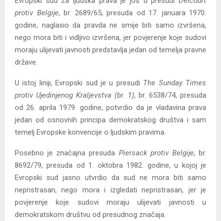
Evropski sud za ljudska prava je još u presudi
Delcourt
protiv Belgije
, br. 2689/65, presuda od 17. januara 1970.
godine, naglasio da pravda ne smije biti samo izvršena,
nego mora biti i vidljivo izvršena, jer povjerenje koje sudovi
moraju ulijevati javnosti predstavlja jedan od temelja pravne
države.
U istoj liniji, Evropski sud je u presudi
The Sunday Times
protiv Ujedinjenog Kraljevstva (br. 1)
, br. 6538/74, presuda
od 26. aprila 1979. godine, potvrdio da je vladavina prava
jedan od osnovnih principa demokratskog društva i sam
temelj Evropske konvencije o ljudskim pravima.
Posebno je značajna presuda
Piersack protiv Belgije
, br.
8692/79, presuda od 1. oktobra 1982. godine, u kojoj je
Evropski sud jasno utvrdio da sud ne mora biti samo
nepristrasan, nego mora i izgledati nepristrasan, jer je
povjerenje koje sudovi moraju ulijevati javnosti u
demokratskom društvu od presudnog značaja.