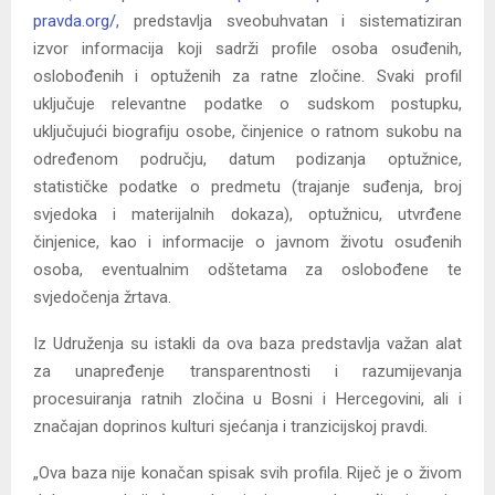
pravda.org/
, predstavlja sveobuhvatan i sistematiziran
izvor informacija koji sadrži profile osoba osuđenih,
oslobođenih i optuženih za ratne zločine. Svaki profil
uključuje relevantne podatke o sudskom postupku,
uključujući biografiju osobe, činjenice o ratnom sukobu na
određenom području, datum podizanja optužnice,
statističke podatke o predmetu (trajanje suđenja, broj
svjedoka i materijalnih dokaza), optužnicu, utvrđene
činjenice, kao i informacije o javnom životu osuđenih
osoba, eventualnim odštetama za oslobođene te
svjedočenja žrtava.
Iz Udruženja su istakli da ova baza predstavlja važan alat
za unapređenje transparentnosti i razumijevanja
procesuiranja ratnih zločina u Bosni i Hercegovini, ali i
značajan doprinos kulturi sjećanja i tranzicijskoj pravdi.
„Ova baza nije konačan spisak svih profila. Riječ je o živom