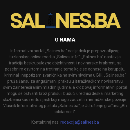
O NAMA
Informativni portal „Salines.ba“ nasljednik je prepoznatljivog
tuzlanskog online medija „Salines.info“. „Salines.ba“ nastavlja
tradiciju beskrupulozne objektivnosti i novinarske hrabrosti, sa
posebnim osvrtom na tretiranje tema koje se odnose na korupciju,
kriminal i nepotizam zvaničnika na svim nivoima u BiH. „Salines.ba“
pruža šansu za angažman i praksu u istraživačkom novinarstvu
svim zainteresiranim mladim ljudima, a kroz ovaj informativni portal
mogu se ostvariti kroz praksu i budući urednici deska, marketing
službenici kao i entuzijasti koji mogu zauzeti i menadžerske pozicije.
Vlasnik Informativnog portala „Salines.ba“ je Udruženje građana „Bh
solidarnost“.
Kontaktiraj nas:
redakcija@salines.ba