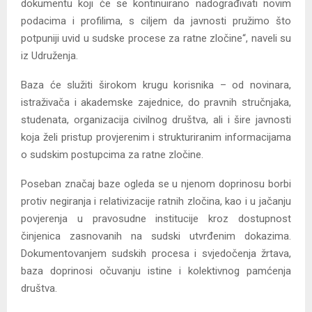
dokumentu koji će se kontinuirano nadograđivati novim
podacima i profilima, s ciljem da javnosti pružimo što
potpuniji uvid u sudske procese za ratne zločine“, naveli su
iz Udruženja.
Baza će služiti širokom krugu korisnika – od novinara,
istraživača i akademske zajednice, do pravnih stručnjaka,
studenata, organizacija civilnog društva, ali i šire javnosti
koja želi pristup provjerenim i strukturiranim informacijama
o sudskim postupcima za ratne zločine.
Poseban značaj baze ogleda se u njenom doprinosu borbi
protiv negiranja i relativizacije ratnih zločina, kao i u jačanju
povjerenja u pravosudne institucije kroz dostupnost
činjenica zasnovanih na sudski utvrđenim dokazima.
Dokumentovanjem sudskih procesa i svjedočenja žrtava,
baza doprinosi očuvanju istine i kolektivnog pamćenja
društva.