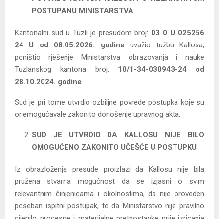
POSTUPANU MINISTARSTVA
Kantonalni sud u Tuzli je presudom broj:
03 0 U 025256
24 U od 08.05.2026. godine
uvažio tužbu Kallosa,
poništio rješenje Ministarstva obrazovanja i nauke
Tuzlanskog kantona broj:
10/1-34-030943-24 od
28.10.2024. godine
.
Sud je pri tome utvrdio ozbiljne povrede postupka koje su
onemogućavale zakonito donošenje upravnog akta.
SUD JE UTVRDIO DA KALLOSU NIJE BILO
OMOGUĆENO ZAKONITO UČEŠĆE U POSTUPKU
Iz obrazloženja presude proizlazi da Kallosu nije bila
pružena stvarna mogućnost da se izjasni o svim
relevantnim činjenicama i okolnostima, da nije proveden
poseban ispitni postupak, te da Ministarstvo nije pravilno
cijenilo procesne i materijalne pretpostavke prije izricanja