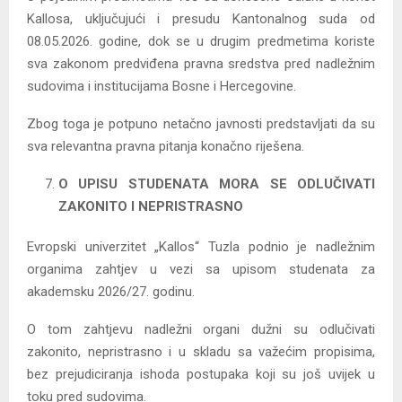
Kallosa, uključujući i presudu Kantonalnog suda od
08.05.2026. godine, dok se u drugim predmetima koriste
sva zakonom predviđena pravna sredstva pred nadležnim
sudovima i institucijama Bosne i Hercegovine.
Zbog toga je potpuno netačno javnosti predstavljati da su
sva relevantna pravna pitanja konačno riješena.
O UPISU STUDENATA MORA SE ODLUČIVATI
ZAKONITO I NEPRISTRASNO
Evropski univerzitet „Kallos“ Tuzla podnio je nadležnim
organima zahtjev u vezi sa upisom studenata za
akademsku 2026/27. godinu.
O tom zahtjevu nadležni organi dužni su odlučivati
zakonito, nepristrasno i u skladu sa važećim propisima,
bez prejudiciranja ishoda postupaka koji su još uvijek u
toku pred sudovima.