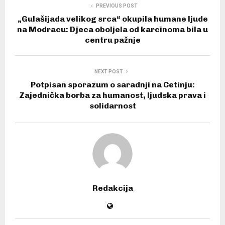
PREVIOUS POST
„Gulašijada velikog srca“ okupila humane ljude
na Modracu: Djeca oboljela od karcinoma bila u
centru pažnje
NEXT POST
Potpisan sporazum o saradnji na Cetinju:
Zajednička borba za humanost, ljudska prava i
solidarnost
Redakcija