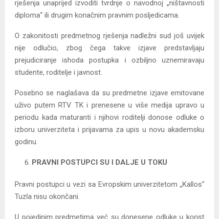
rješenja unaprijed izvoditi tvrdnje o navodnoj „ništavnosti
diploma“ ili drugim konačnim pravnim posljedicama.
O zakonitosti predmetnog rješenja nadležni sud još uvijek
nije odlučio, zbog čega takve izjave predstavljaju
prejudiciranje ishoda postupka i ozbiljno uznemiravaju
studente, roditelje i javnost.
Posebno se naglašava da su predmetne izjave emitovane
uživo putem RTV TK i prenesene u više medija upravo u
periodu kada maturanti i njihovi roditelji donose odluke o
izboru univerziteta i prijavama za upis u novu akademsku
godinu.
PRAVNI POSTUPCI SU I DALJE U TOKU
Pravni postupci u vezi sa Evropskim univerzitetom „Kallos“
Tuzla nisu okončani.
U pojedinim predmetima već su donesene odluke u korist