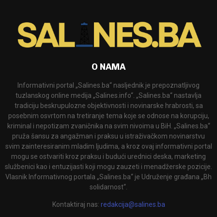
O NAMA
Informativni portal „Salines.ba“ nasljednik je prepoznatljivog
tuzlanskog online medija „Salines.info“. „Salines.ba“ nastavlja
tradiciju beskrupulozne objektivnosti i novinarske hrabrosti, sa
posebnim osvrtom na tretiranje tema koje se odnose na korupciju,
kriminal i nepotizam zvaničnika na svim nivoima u BiH. „Salines.ba“
pruža šansu za angažman i praksu u istraživačkom novinarstvu
svim zainteresiranim mladim ljudima, a kroz ovaj informativni portal
mogu se ostvariti kroz praksu i budući urednici deska, marketing
službenici kao i entuzijasti koji mogu zauzeti i menadžerske pozicije.
Vlasnik Informativnog portala „Salines.ba“ je Udruženje građana „Bh
solidarnost“.
Kontaktiraj nas:
redakcija@salines.ba