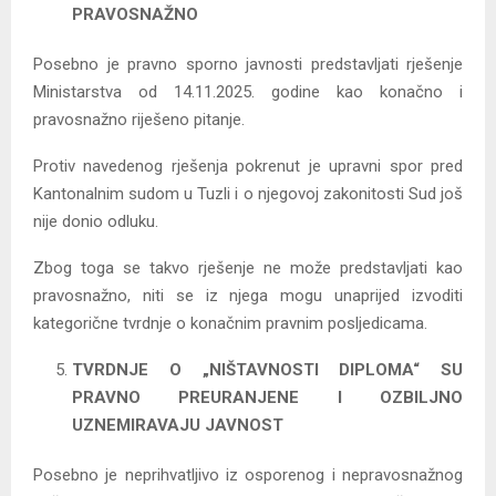
PRAVOSNAŽNO
Posebno je pravno sporno javnosti predstavljati rješenje
Ministarstva od 14.11.2025. godine kao konačno i
pravosnažno riješeno pitanje.
Protiv navedenog rješenja pokrenut je upravni spor pred
Kantonalnim sudom u Tuzli i o njegovoj zakonitosti Sud još
nije donio odluku.
Zbog toga se takvo rješenje ne može predstavljati kao
pravosnažno, niti se iz njega mogu unaprijed izvoditi
kategorične tvrdnje o konačnim pravnim posljedicama.
TVRDNJE O „NIŠTAVNOSTI DIPLOMA“ SU
PRAVNO PREURANJENE I OZBILJNO
UZNEMIRAVAJU JAVNOST
Posebno je neprihvatljivo iz osporenog i nepravosnažnog