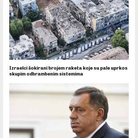
Izraelci šokirani brojem raketa koje su pale uprkos
skupim odbrambenim sistemima