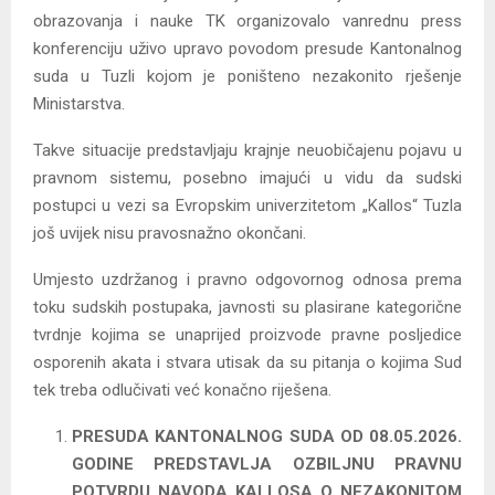
obrazovanja i nauke TK organizovalo vanrednu press
konferenciju uživo upravo povodom presude Kantonalnog
suda u Tuzli kojom je poništeno nezakonito rješenje
Ministarstva.
Takve situacije predstavljaju krajnje neuobičajenu pojavu u
pravnom sistemu, posebno imajući u vidu da sudski
postupci u vezi sa Evropskim univerzitetom „Kallos“ Tuzla
još uvijek nisu pravosnažno okončani.
Umjesto uzdržanog i pravno odgovornog odnosa prema
toku sudskih postupaka, javnosti su plasirane kategorične
tvrdnje kojima se unaprijed proizvode pravne posljedice
osporenih akata i stvara utisak da su pitanja o kojima Sud
tek treba odlučivati već konačno riješena.
PRESUDA KANTONALNOG SUDA OD 08.05.2026.
GODINE PREDSTAVLJA OZBILJNU PRAVNU
POTVRDU NAVODA KALLOSA O NEZAKONITOM