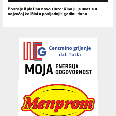
Postaje li platina novo zlato: Kina ju je uvezla u
najvećoj količini u posljednjih godinu dana