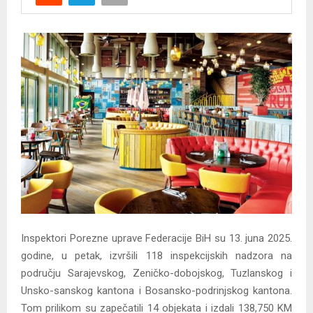
Y
M
E
N
U
Inspektori Porezne uprave Federacije BiH su 13. juna 2025.
godine, u petak, izvršili 118 inspekcijskih nadzora na
području Sarajevskog, Zeničko-dobojskog, Tuzlanskog i
Unsko-sanskog kantona i Bosansko-podrinjskog kantona.
Tom prilikom su zapečatili 14 objekata i izdali 138,750 KM