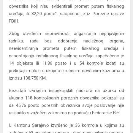
obveznika koji nisu evidentirali promet putem fiskalnog
uređaja, ili 32,20 posto”, saopćeno je iz Porezne uprave
FBiH.
Zbog utvrđenih nepravilnosti: angažiranja neprijavljenih
radnika, rada bez odobrenja nadležnog organa,
neevidentiranja prometa putem fiskalnog uređaja i
nepostojanja instaliranog fiskalnog uređaja zapečaćeno je
14 objekata ili 11,86 posto i u 54 kontrole izdati su
prekršajni nalozi s ukupno izrečenim novčanim kaznama u
iznosu 138.750 KM.
Rezultati izvršenih inspekcijskih nadzora na uzorku od
ukupno 118 kontrolisanih poreznih obveznika pokazali su
da 45,76 posto poreznih obveznika svoje poslovanje nije
uskladilo s važećim zakonima na području Federacije BiH.
U Kantonu Sarajevo izvršeno je 36 kontrola u kojima su
zatečena 53 prijavljena radnika i šest neprijavljenih radnika,