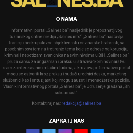
O NAMA
Informativni portal „Salines.ba“ nasljednik je prepoznatljivog
tuzlanskog online medija „Salines.info“. „Salines.ba“ nastavlja
tradiciju beskrupulozne objektivnosti i novinarske hrabrosti, sa
posebnim osvrtom na tretiranje tema koje se odnose na korupciju,
kriminal i nepotizam zvaničnika na svim nivoima u BiH. „Salines.ba“
pruža šansu za angažman i praksu u istraživačkom novinarstvu
svim zainteresiranim mladim ljudima, a kroz ovaj informativni portal
mogu se ostvariti kroz praksu i budući urednici deska, marketing
službenici kao i entuzijasti koji mogu zauzeti i menadžerske pozicije.
Vlasnik Informativnog portala „Salines.ba“ je Udruženje građana „Bh
solidarnost“.
Kontaktiraj nas:
redakcija@salines.ba
ZAPRATI NAS