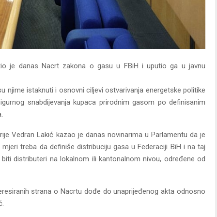
io je danas Nacrt zakona o gasu u FBiH i uputio ga u javnu
 njime istaknuti i osnovni ciljevi ostvarivanja energetske politike
igurnog snabdijevanja kupaca prirodnim gasom po definisanim
.
ustrije Vedran Lakić kazao je danas novinarima u Parlamentu da je
jeri treba da definiše distribuciju gasa u Federaciji BiH i na taj
 biti distributeri na lokalnom ili kantonalnom nivou, određene od
interesiranih strana o Nacrtu dođe do unaprijeđenog akta odnosno
ć.