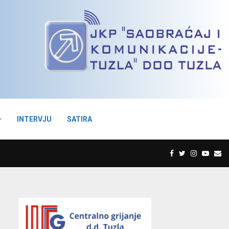
INTERVJU
SATIRA
F
T
I
Y
E
a
w
n
o
m
c
i
s
u
a