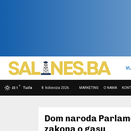
VI
C
Tuzla
8. kolovoza 2026.
MARKETING
O NAMA
KONT
22.1
Dom naroda Parlame
zakona o gasu