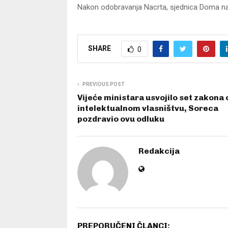
Nakon odobravanja Nacrta, sjednica Doma na
SHARE
0
PREVIOUS POST
Vijeće ministara usvojilo set zakona 
intelektualnom vlasništvu, Soreca
pozdravio ovu odluku
Redakcija
PREPORUČENI ČLANCI: