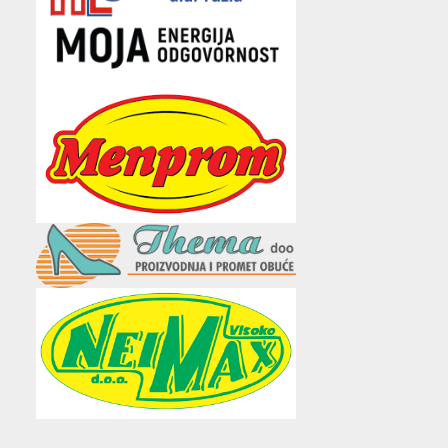
e
t
t
t
i
b
t
a
u
l
o
e
g
b
o
r
r
e
k
a
m