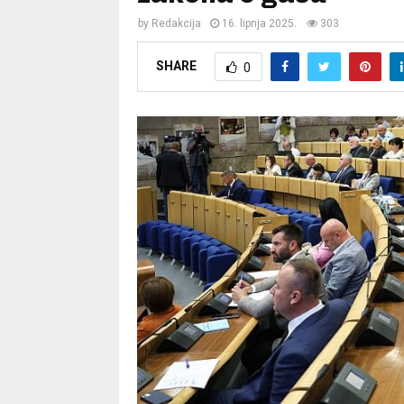
by
Redakcija
16. lipnja 2025.
303
SHARE
0