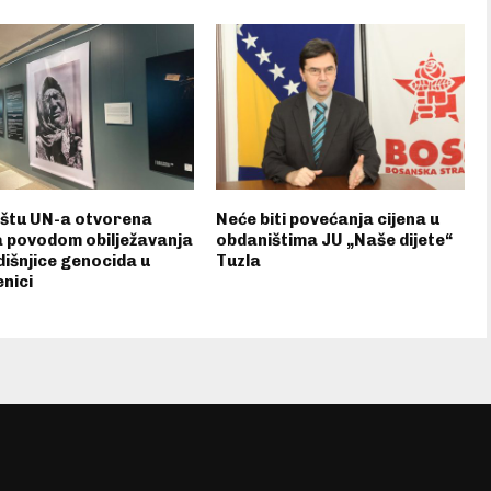
ištu UN-a otvorena
Neće biti povećanja cijena u
a povodom obilježavanja
obdaništima JU „Naše dijete“
dišnjice genocida u
Tuzla
nici