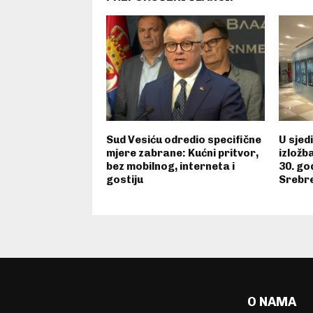
Sud Vesiću odredio specifične
U sjed
mjere zabrane: Kućni pritvor,
izložb
bez mobilnog, interneta i
30. go
gostiju
Srebre
O NAMA