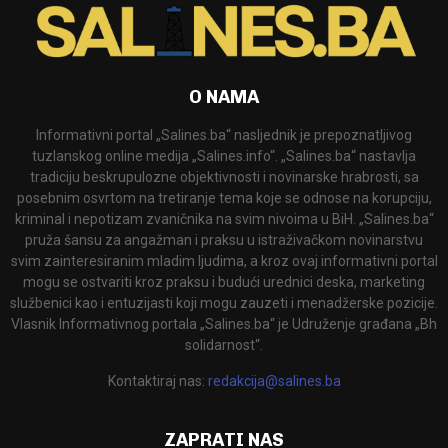
O NAMA
Informativni portal „Salines.ba“ nasljednik je prepoznatljivog
tuzlanskog online medija „Salines.info“. „Salines.ba“ nastavlja
tradiciju beskrupulozne objektivnosti i novinarske hrabrosti, sa
posebnim osvrtom na tretiranje tema koje se odnose na korupciju,
kriminal i nepotizam zvaničnika na svim nivoima u BiH. „Salines.ba“
pruža šansu za angažman i praksu u istraživačkom novinarstvu
svim zainteresiranim mladim ljudima, a kroz ovaj informativni portal
mogu se ostvariti kroz praksu i budući urednici deska, marketing
službenici kao i entuzijasti koji mogu zauzeti i menadžerske pozicije.
Vlasnik Informativnog portala „Salines.ba“ je Udruženje građana „Bh
solidarnost“.
Kontaktiraj nas:
redakcija@salines.ba
ZAPRATI NAS