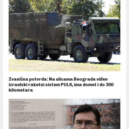
Zvanična potvrda: Na ulicama Beograda viđen
izraelski raketni sistem PULS, ima domet i do 300
kilometara