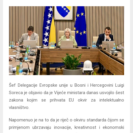
Y
M
E
N
U
Šef Delegacije Evropske unije u Bosni i Hercegovini Luigi
Soreca je objavio da je Vijeće ministara danas usvojilo šest
zakona kojim se prihvata EU okvir za intelektualno
vlasništvo.
Napomenuo je na to da je riječ o okviru standarda čijom se
primjenom ubrzavaju inovacije, kreativnost i ekonomski