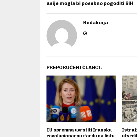
unije mogla bi posebno pogoditi BiH
Redakcija
PREPORUČENI ČLANCI:
EU spremna uvrstiti Iransku
Istraž
revolucionarnu gardu na listu
utvrdil