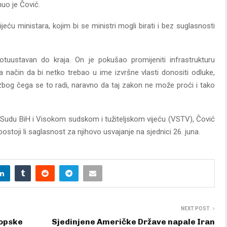
uo je Čović.
jeću ministara, kojim bi se ministri mogli birati i bez suglasnosti
otuustavan do kraja. On je pokušao promijeniti infrastrukturu
a način da bi netko trebao u ime izvršne vlasti donositi odluke,
 zbog čega se to radi, naravno da taj zakon ne može proći i tako
Sudu BiH i Visokom sudskom i tužiteljskom vijeću (VSTV), Čović
ostoji li saglasnost za njihovo usvajanje na sjednici 26. juna.
NEXT POST
ropske
Sjedinjene Američke Države napale Iran