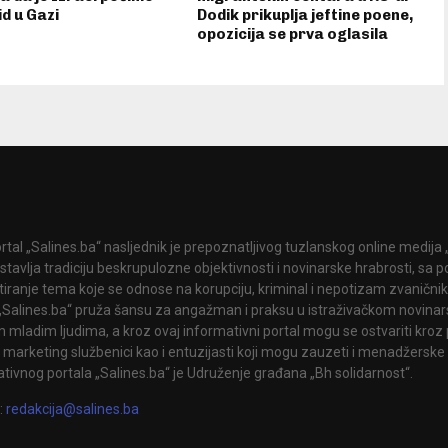
d u Gazi
Dodik prikuplja jeftine poene,
opozicija se prva oglasila
rtal „Salines.ba“ nasljednik je prepoznatljivog tuzlanskog online medija „
stavlja tradiciju beskrupulozne objektivnosti i novinarske hrabrosti, sa
tiranje tema koje se odnose na korupciju, kriminal i nepotizam zvanični
 „Salines.ba“ pruža šansu za angažman i praksu u istraživačkom novinar
 mladim ljudima, a kroz ovaj informativni portal mogu se ostvariti kroz 
 marketing službenici kao i entuzijasti koji mogu zauzeti i menadžerske 
tivnog portala „Salines.ba“ je Udruženje građana „Bh solidarnost“.
:
redakcija@salines.ba