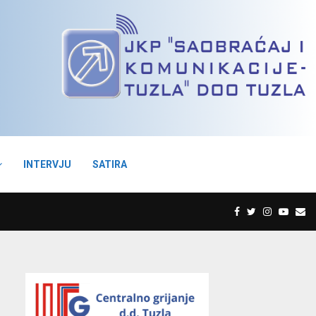
INTERVJU
SATIRA
F
T
I
Y
E
a
w
n
o
m
c
i
s
u
a