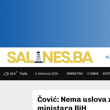
VI
C
Tuzla
6. kolovoza 2026.
MARKETING
O NAMA
KON
32.9
Čović: Nema uslova 
ministara BiH