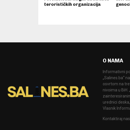
terorističkih organizacija
genoci
O NAMA
Informativni po
„Salines.ba“ na
osvrtom na tre
nivoima u BiH.
zainteresiranim
urednici deska,
Vlasnik Informa
Kontaktiraj nas