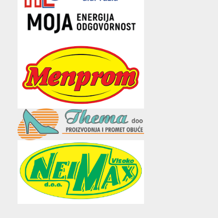
e
t
t
t
i
b
t
a
u
l
o
e
g
b
o
r
r
e
k
a
m