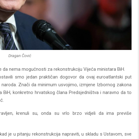
Dragan Čović
 da nema mogućnosti za rekonstrukciju Vijeća ministara BiH.
tavili smo jedan praktičan dogovor da ovaj euroatlantski put
iju naroda. Znači da minimum usvojimo, izmjene Izbornog zakona
tva BiH, konkretno hrvatskog člana Predsjedništva i naravno da to
ć.
vljen, krenuli su, onda su vrlo brzo vidjeli da ima previše
ad je u pitanju rekonstrukcija napraviti, u skladu s Ustavom, sve