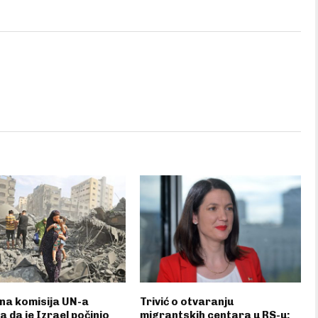
na komisija UN-a
Trivić o otvaranju
a da je Izrael počinio
migrantskih centara u RS-u: