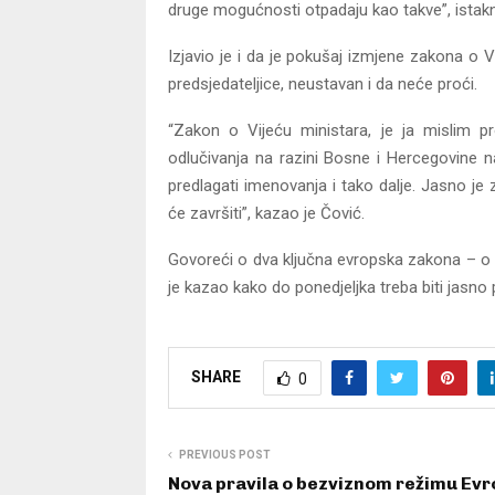
druge mogućnosti otpadaju kao takve”, istakn
Izjavio je i da je pokušaj izmjene zakona o Vi
predsjedateljice, neustavan i da neće proći.
“Zakon o Vijeću ministara, je ja mislim pr
odlučivanja na razini Bosne i Hercegovine n
predlagati imenovanja i tako dalje. Jasno je
će završiti”, kazao je Čović.
Govoreći o dva ključna evropska zakona – o 
je kazao kako do ponedjeljka treba biti jasno p
SHARE
0
PREVIOUS POST
Nova pravila o bezviznom režimu Ev