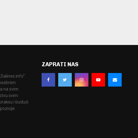
ZAPRATI NAS
Salines.info“.
 posebnim
ka na svim
stvu svim
praksu i budući
pozicije.