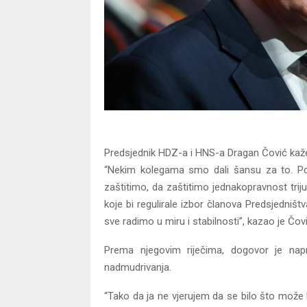
Predsjednik HDZ-a i HNS-a Dragan Čović kaže
“Nekim kolegama smo dali šansu za to. Pos
zaštitimo, da zaštitimo jednakopravnost tr
koje bi regulirale izbor članova Predsjedniš
sve radimo u miru i stabilnosti”, kazao je Čovi
Prema njegovim riječima, dogovor je napra
nadmudrivanja.
“Tako da ja ne vjerujem da se bilo što može k