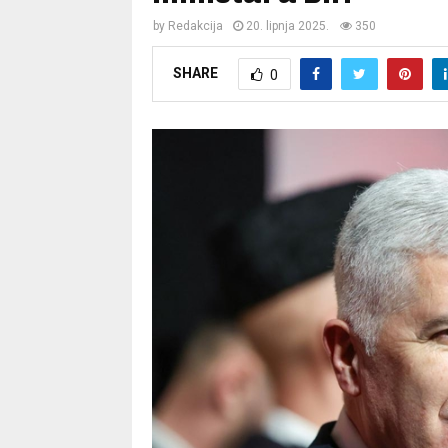
by
Redakcija
20. lipnja 2025.
350
SHARE
0