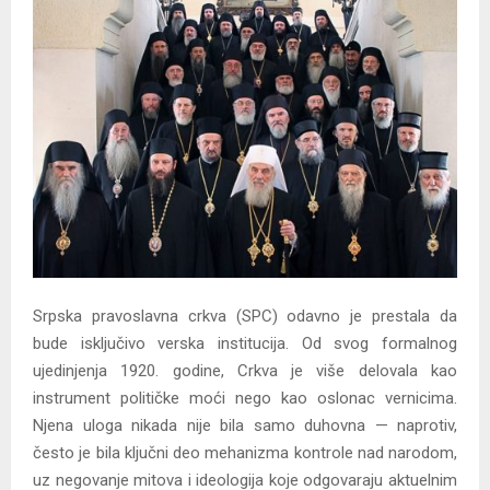
Y
M
E
N
U
Srpska pravoslavna crkva (SPC) odavno je prestala da
bude isključivo verska institucija. Od svog formalnog
ujedinjenja 1920. godine, Crkva je više delovala kao
instrument političke moći nego kao oslonac vernicima.
Njena uloga nikada nije bila samo duhovna — naprotiv,
često je bila ključni deo mehanizma kontrole nad narodom,
uz negovanje mitova i ideologija koje odgovaraju aktuelnim