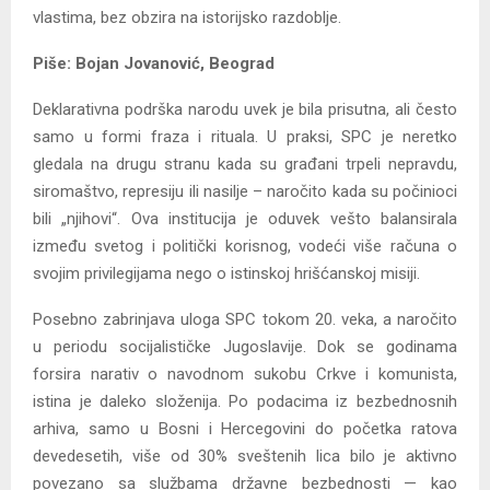
vlastima, bez obzira na istorijsko razdoblje.
Piše: Bojan Jovanović, Beograd
Deklarativna podrška narodu uvek je bila prisutna, ali često
samo u formi fraza i rituala. U praksi, SPC je neretko
gledala na drugu stranu kada su građani trpeli nepravdu,
siromaštvo, represiju ili nasilje – naročito kada su počinioci
bili „njihovi“. Ova institucija je oduvek vešto balansirala
između svetog i politički korisnog, vodeći više računa o
svojim privilegijama nego o istinskoj hrišćanskoj misiji.
Posebno zabrinjava uloga SPC tokom 20. veka, a naročito
u periodu socijalističke Jugoslavije. Dok se godinama
forsira narativ o navodnom sukobu Crkve i komunista,
istina je daleko složenija. Po podacima iz bezbednosnih
arhiva, samo u Bosni i Hercegovini do početka ratova
devedesetih, više od 30% sveštenih lica bilo je aktivno
povezano sa službama državne bezbednosti — kao