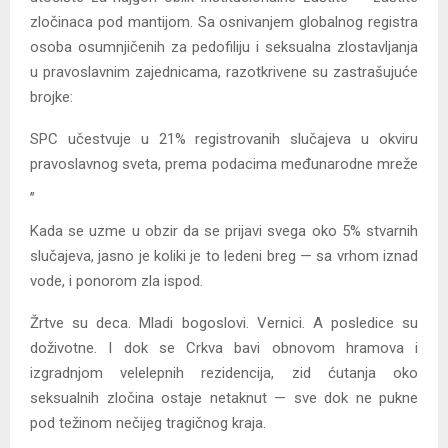
zločinaca pod mantijom. Sa osnivanjem globalnog registra
osoba osumnjičenih za pedofiliju i seksualna zlostavljanja
u pravoslavnim zajednicama, razotkrivene su zastrašujuće
brojke:
SPC učestvuje u 21% registrovanih slučajeva u okviru
pravoslavnog sveta, prema podacima međunarodne mreže
„
Kada se uzme u obzir da se prijavi svega oko 5% stvarnih
slučajeva, jasno je koliki je to ledeni breg — sa vrhom iznad
vode, i ponorom zla ispod.
Žrtve su deca. Mladi bogoslovi. Vernici. A posledice su
doživotne. I dok se Crkva bavi obnovom hramova i
izgradnjom velelepnih rezidencija, zid ćutanja oko
seksualnih zločina ostaje netaknut — sve dok ne pukne
pod težinom nečijeg tragičnog kraja.