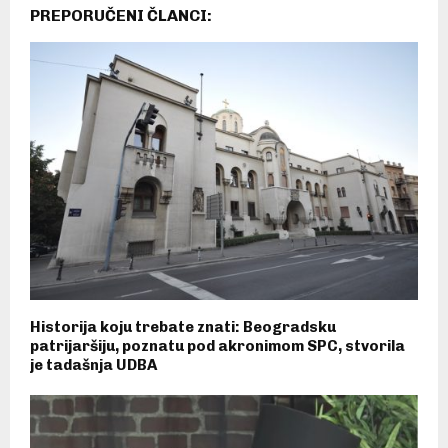
PREPORUČENI ČLANCI:
Historija koju trebate znati: Beogradsku
patrijaršiju, poznatu pod akronimom SPC, stvorila
je tadašnja UDBA