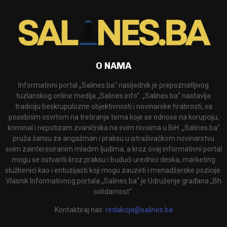
O NAMA
Informativni portal „Salines.ba“ nasljednik je prepoznatljivog
tuzlanskog online medija „Salines.info“. „Salines.ba“ nastavlja
tradiciju beskrupulozne objektivnosti i novinarske hrabrosti, sa
posebnim osvrtom na tretiranje tema koje se odnose na korupciju,
kriminal i nepotizam zvaničnika na svim nivoima u BiH. „Salines.ba“
pruža šansu za angažman i praksu u istraživačkom novinarstvu
svim zainteresiranim mladim ljudima, a kroz ovaj informativni portal
mogu se ostvariti kroz praksu i budući urednici deska, marketing
službenici kao i entuzijasti koji mogu zauzeti i menadžerske pozicije.
Vlasnik Informativnog portala „Salines.ba“ je Udruženje građana „Bh
solidarnost“.
Kontaktiraj nas:
redakcija@salines.ba