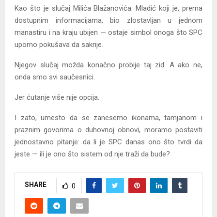
Kao što je slučaj Milića Blažanovića. Mladić koji je, prema
dostupnim informacijama, bio zlostavljan u jednom
manastiru i na kraju ubijen — ostaje simbol onoga što SPC
uporno pokušava da sakrije.
Njegov slučaj možda konačno probije taj zid. A ako ne,
onda smo svi saučesnici.
Jer ćutanje više nije opcija.
I zato, umesto da se zanesemo ikonama, tamjanom i
praznim govorima o duhovnoj obnovi, moramo postaviti
jednostavno pitanje: da li je SPC danas ono što tvrdi da
jeste — ili je ono što sistem od nje traži da bude?
SHARE
0