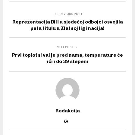
PREVIOUS POST
Reprezentacija BiH u sjedećoj odbojci osvojila
petu titulu u Zlatnoj ligi nacija!
NEXT POST
Prvi toplotni val je pred nama, temperature će
ići i do 39 stepeni
Redakcija