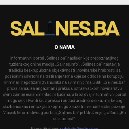
O NAMA
Informativni portal „Salines.ba“ nasljednik je prepoznatljivog
tuzlanskog online medija „Salines.info“. „Salines.ba“ nastavlja
tradiciju beskrupulozne objektivnosti i novinarske hrabrosti, sa
posebnim osvrtom na tretiranje tema koje se odnose na korupciju,
kriminal i nepotizam zvaničnika na svim nivoima u BiH. „Salines.ba“
pruža šansu za angažman i praksu u istraživačkom novinarstvu
svim zainteresiranim mladim ljudima, a kroz ovaj informativni portal
mogu se ostvariti kroz praksu i budući urednici deska, marketing
službenici kao i entuzijasti koji mogu zauzeti i menadžerske pozicije.
Vlasnik Informativnog portala „Salines.ba“ je Udruženje građana „Bh
solidarnost“.