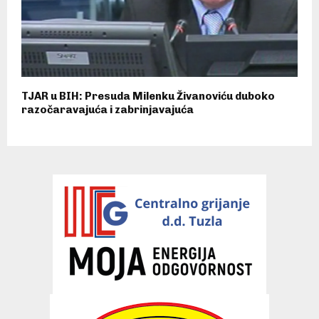
TJAR u BIH: Presuda Milenku Živanoviću duboko
razočaravajuća i zabrinjavajuća