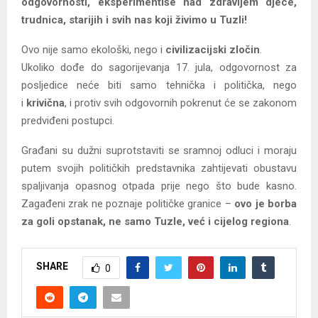
odgovornosti, eksperimentiše nad zdravljem djece,
trudnica, starijih i svih nas koji živimo u Tuzli!
Ovo nije samo ekološki, nego i
civilizacijski zločin
.
Ukoliko dođe do sagorijevanja 17. jula, odgovornost za
posljedice neće biti samo tehnička i politička, nego
i
krivična
, i protiv svih odgovornih pokrenut će se zakonom
predviđeni postupci.
Građani su dužni suprotstaviti se sramnoj odluci i moraju
putem svojih političkih predstavnika zahtijevati obustavu
spaljivanja opasnog otpada prije nego što bude kasno.
Zagađeni zrak ne poznaje političke granice –
ovo je borba
za goli opstanak, ne samo Tuzle, već i cijelog regiona
.
SHARE
0