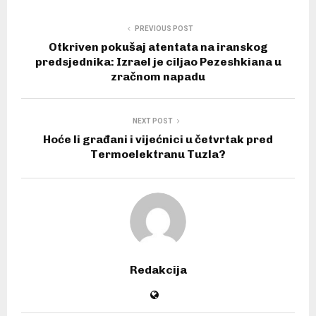
PREVIOUS POST
Otkriven pokušaj atentata na iranskog
predsjednika: Izrael je ciljao Pezeshkiana u
zračnom napadu
NEXT POST
Hoće li građani i vijećnici u četvrtak pred
Termoelektranu Tuzla?
Redakcija