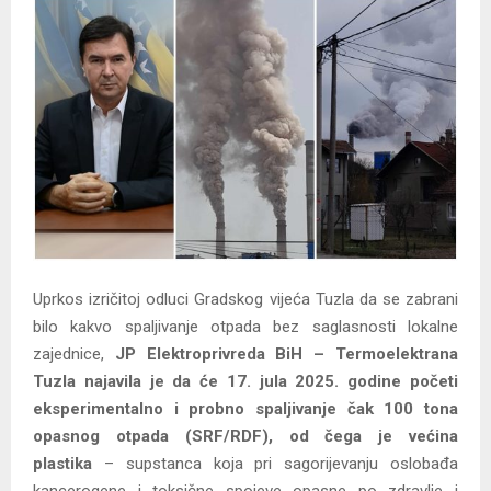
Y
M
E
N
U
Uprkos izričitoj odluci Gradskog vijeća Tuzla da se zabrani
bilo kakvo spaljivanje otpada bez saglasnosti lokalne
zajednice,
JP Elektroprivreda BiH – Termoelektrana
Tuzla najavila je da će 17. jula 2025. godine početi
eksperimentalno i probno spaljivanje čak 100 tona
opasnog otpada (SRF/RDF), od čega je većina
plastika
– supstanca koja pri sagorijevanju oslobađa
kancerogene i toksične spojeve opasne po zdravlje i