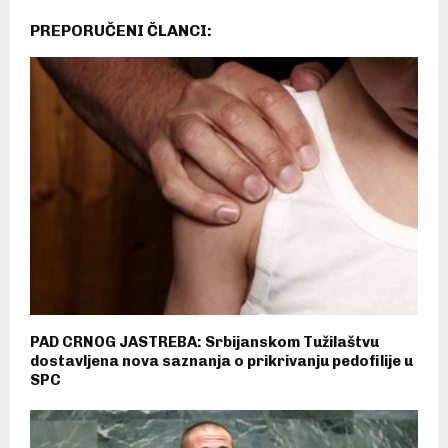
PREPORUČENI ČLANCI:
PAD CRNOG JASTREBA: Srbijanskom Tužilaštvu
dostavljena nova saznanja o prikrivanju pedofilije u
SPC