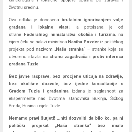
životnu sredinu.
Ova odluka je donesena
brutalnim ignorisanjem volje
građana i lokalne vlasti
, a potpisana je od
strane
Federalnog ministarstva okoliša i turizma
, na
čijem čelu se nalazi ministrica
Nasiha Pozder
iz političkog
projekta pod nazivom „
Naša stranka
“ – stranke koja se
otvoreno stavila
na stranu zagađivača i protiv interesa
građana Tuzle
.
Bez javne rasprave, bez procjene uticaja na zdravlje,
bez okolišne dozvole, bez ijedne konsultacije s
Gradom Tuzla i građanima
, izdana je saglasnost za
eksperimente nad životima stanovnika Bukinja, Šićkog
Broda, Husina i cijele Tuzle.
Nemamo pravi šutjeti! …niti dozvoliti da bilo ko, pa ni
politički projekat „Naša stranka“ bez imalo