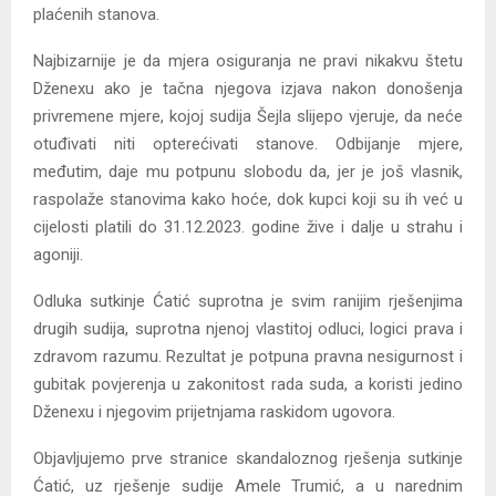
plaćenih stanova.
Najbizarnije je da mjera osiguranja ne pravi nikakvu štetu
Dženexu ako je tačna njegova izjava nakon donošenja
privremene mjere, kojoj sudija Šejla slijepo vjeruje, da neće
otuđivati niti opterećivati stanove. Odbijanje mjere,
međutim, daje mu potpunu slobodu da, jer je još vlasnik,
raspolaže stanovima kako hoće, dok kupci koji su ih već u
cijelosti platili do 31.12.2023. godine žive i dalje u strahu i
agoniji.
Odluka sutkinje Ćatić suprotna je svim ranijim rješenjima
drugih sudija, suprotna njenoj vlastitoj odluci, logici prava i
zdravom razumu. Rezultat je potpuna pravna nesigurnost i
gubitak povjerenja u zakonitost rada suda, a koristi jedino
Dženexu i njegovim prijetnjama raskidom ugovora.
Objavljujemo prve stranice skandaloznog rješenja sutkinje
Ćatić, uz rješenje sudije Amele Trumić, a u narednim