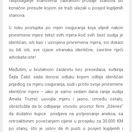
raspolaganje stanovima zabranom prodaje stanova do
konačne presude kojom se traži ulazak u posjed kupljenih
stanova.
U toku postupka po mjeri osiguranja koja slijedi nakon
privremene mjere tekst svih mjera kod svih šest sudija je
identičan, isti kao i usvojena privremena mjera, svi dokazi
su bili isti, sve izjave stranaka identične, završne riječi
advokata iste!
Međutim, u brutalnom zaokretu bez presedana, sutkinja
Šejla Ćatić sada donosi odluku kojom odbija identičan
prijedlog za mjeru osiguranja, sudi i protiv svoje privremene
identične mjere – iako je samo sedam dana ranije sudija
Amela Trumić usvojila mjeru i jasno, između ostalo,
obrazložila da bi odbijanje otvorilo prostor firmi „Dženex“
da dodatno kupce prisiljava na potpisivanje aneksa, sa
retroaktivnim povećanjem cijene u prosjeku za 30.000 KM
po stanu, što je uslov da ih pusti u posjed kupljenih i