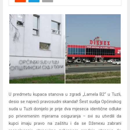
Y
M
E
N
U
U predmetu kupaca stanova u zgradi „Lamela B2“ u Tuzli,
desio se najveći pravosudni skandal! Šest sudija Općinskog
suda u Tuzli donijelo je prije dva mjeseca identične odluke
po privremenim mjerama osiguranja – svi su utvrdili da
kupci imaju pravo na zaštitu i da se Dženexu zabrani