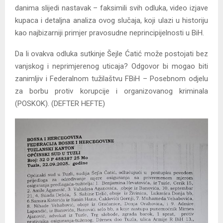
danima slijedi nastavak – faksimili svih odluka, video izjave
kupaca i detaljna analiza ovog slučaja, koji ulazi u historiju
kao najbizarniji primjer pravosudne neprincipijelnosti u BiH.
Da li ovakva odluka sutkinje Šejle Ćatić može postojati bez
vanjskog i neprimjerenog uticaja? Odgovor bi mogao biti
zanimljiv i Federalnom tužilaštvu FBiH – Posebnom odjelu
za borbu protiv korupcije i organizovanog kriminala
(POSKOK). (DEFTER HEFTE)