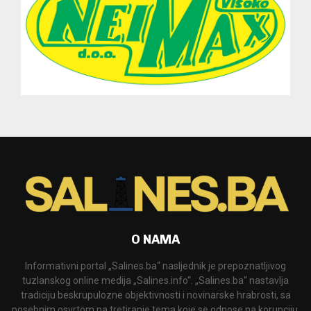
O NAMA
Informativni portal „Salines.ba“ nasljednik je prepoznatljivog
tuzlanskog online medija „Salines.info“. „Salines.ba“ nastavlja
tradiciju beskrupulozne objektivnosti i novinarske hrabrosti, sa
posebnim osvrtom na tretiranje tema koje se odnose na korupciju,