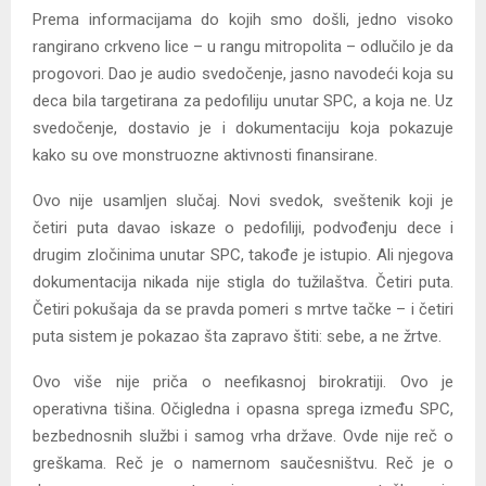
Prema informacijama do kojih smo došli, jedno visoko
rangirano crkveno lice – u rangu mitropolita – odlučilo je da
progovori. Dao je audio svedočenje, jasno navodeći koja su
deca bila targetirana za pedofiliju unutar SPC, a koja ne. Uz
svedočenje, dostavio je i dokumentaciju koja pokazuje
kako su ove monstruozne aktivnosti finansirane.
Ovo nije usamljen slučaj. Novi svedok, sveštenik koji je
četiri puta davao iskaze o pedofiliji, podvođenju dece i
drugim zločinima unutar SPC, takođe je istupio. Ali njegova
dokumentacija nikada nije stigla do tužilaštva. Četiri puta.
Četiri pokušaja da se pravda pomeri s mrtve tačke – i četiri
puta sistem je pokazao šta zapravo štiti: sebe, a ne žrtve.
Ovo više nije priča o neefikasnoj birokratiji. Ovo je
operativna tišina. Očigledna i opasna sprega između SPC,
bezbednosnih službi i samog vrha države. Ovde nije reč o
greškama. Reč je o namernom saučesništvu. Reč je o