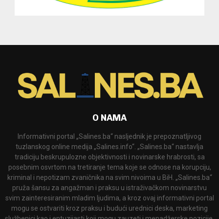
O NAMA
Informativni portal „Salines.ba“ nasljednik je prepoznatljivog
tuzlanskog online medija „Salines.info“. „Salines.ba“ nastavlja
tradiciju beskrupulozne objektivnosti i novinarske hrabrosti, sa
posebnim osvrtom na tretiranje tema koje se odnose na korupciju,
kriminal i nepotizam zvaničnika na svim nivoima u BiH. „Salines.ba“
pruža šansu za angažman i praksu u istraživačkom novinarstvu
svim zainteresiranim mladim ljudima, a kroz ovaj informativni portal
mogu se ostvariti kroz praksu i budući urednici deska, marketing
službenici kao i entuzijasti koji mogu zauzeti i menadžerske pozicije.