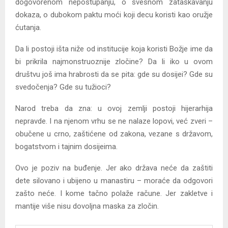
dogovorenom nepostupanju, o svesnom zataškavanju
dokaza, o dubokom paktu moći koji decu koristi kao oružje
ćutanja.
Da li postoji išta niže od institucije koja koristi Božje ime da
bi prikrila najmonstruoznije zločine? Da li iko u ovom
društvu još ima hrabrosti da se pita: gde su dosijei? Gde su
svedočenja? Gde su tužioci?
Narod treba da zna: u ovoj zemlji postoji hijerarhija
nepravde. I na njenom vrhu se ne nalaze lopovi, već zveri –
obučene u crno, zaštićene od zakona, vezane s državom,
bogatstvom i tajnim dosijeima.
Ovo je poziv na buđenje. Jer ako država neće da zaštiti
dete silovano i ubijeno u manastiru – moraće da odgovori
zašto neće. I kome tačno polaže račune. Jer zakletve i
mantije više nisu dovoljna maska za zločin.