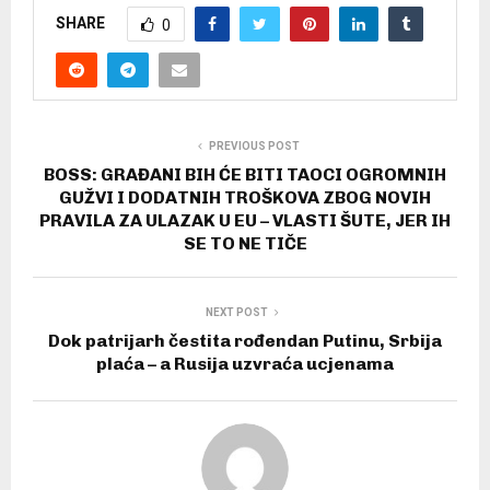
SHARE
0
PREVIOUS POST
BOSS: GRAĐANI BIH ĆE BITI TAOCI OGROMNIH
GUŽVI I DODATNIH TROŠKOVA ZBOG NOVIH
PRAVILA ZA ULAZAK U EU – VLASTI ŠUTE, JER IH
SE TO NE TIČE
NEXT POST
Dok patrijarh čestita rođendan Putinu, Srbija
plaća – a Rusija uzvraća ucjenama