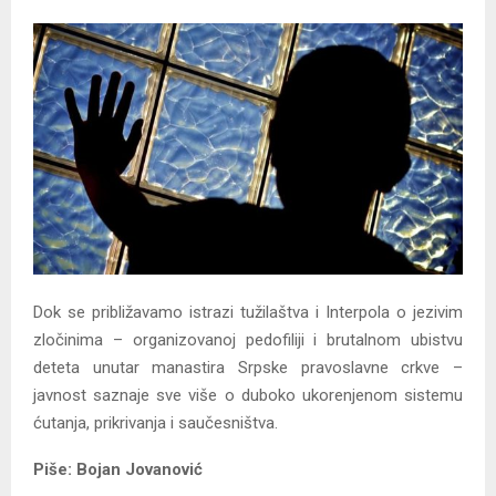
Y
M
E
N
U
Dok se približavamo istrazi tužilaštva i Interpola o jezivim
zločinima – organizovanoj pedofiliji i brutalnom ubistvu
deteta unutar manastira Srpske pravoslavne crkve –
javnost saznaje sve više o duboko ukorenjenom sistemu
ćutanja, prikrivanja i saučesništva.
Piše: Bojan Jovanović