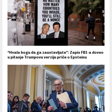
“Hvala bogu da ga zaustavljate”: Zapis FBI-a doveo
u pitanje Trumpovu verziju priče o Epsteinu