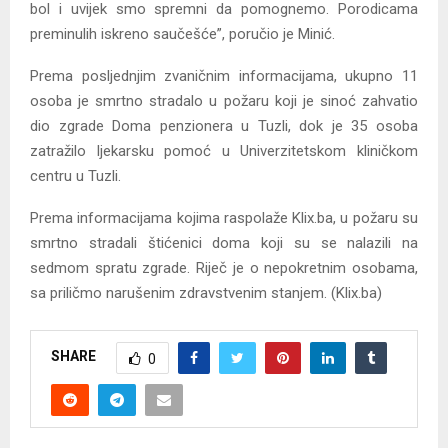
bol i uvijek smo spremni da pomognemo. Porodicama
preminulih iskreno saučešće”, poručio je Minić.
Prema posljednjim zvaničnim informacijama, ukupno 11
osoba je smrtno stradalo u požaru koji je sinoć zahvatio
dio zgrade Doma penzionera u Tuzli, dok je 35 osoba
zatražilo ljekarsku pomoć u Univerzitetskom kliničkom
centru u Tuzli.
Prema informacijama kojima raspolaže Klix.ba, u požaru su
smrtno stradali štićenici doma koji su se nalazili na
sedmom spratu zgrade. Riječ je o nepokretnim osobama,
sa priličmo narušenim zdravstvenim stanjem. (Klix.ba)
SHARE
0