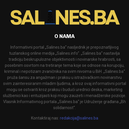
O NAMA
Informativni portal „Salines.ba“ nasljednik je prepoznatljivog
tuzlanskog online medija „Salines.info“. „Salines.ba“ nastavlja
tradiciju beskrupulozne objektivnosti i novinarske hrabrosti, sa
posebnim osvrtom na tretiranje tema koje se odnose na korupciju,
kriminal i nepotizam zvaničnika na svim nivoima u BiH. „Salines.ba“
pruža šansu za angažman i praksu u istraživačkom novinarstvu
svim zainteresiranim mladim ljudima, a kroz ovaj informativni portal
mogu se ostvariti kroz praksu i budući urednici deska, marketing
službenici kao i entuzijasti koji mogu zauzeti i menadžerske pozicije.
Vlasnik Informativnog portala „Salines.ba“ je Udruženje građana „Bh
solidarnost“.
Kontaktiraj nas:
redakcija@salines.ba