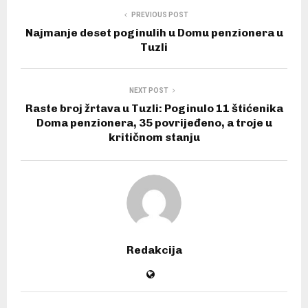
PREVIOUS POST
Najmanje deset poginulih u Domu penzionera u
Tuzli
NEXT POST
Raste broj žrtava u Tuzli: Poginulo 11 štićenika
Doma penzionera, 35 povrijeđeno, a troje u
kritičnom stanju
Redakcija