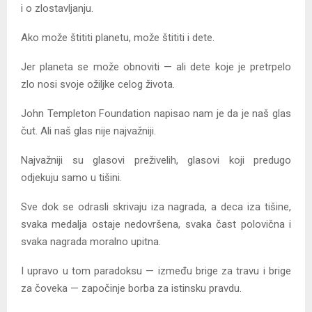
i o zlostavljanju.
Ako može štititi planetu, može štititi i dete.
Jer planeta se može obnoviti — ali dete koje je pretrpelo
zlo nosi svoje ožiljke celog života.
John Templeton Foundation napisao nam je da je naš glas
čut. Ali naš glas nije najvažniji.
Najvažniji su glasovi preživelih, glasovi koji predugo
odjekuju samo u tišini.
Sve dok se odrasli skrivaju iza nagrada, a deca iza tišine,
svaka medalja ostaje nedovršena, svaka čast polovična i
svaka nagrada moralno upitna.
I upravo u tom paradoksu — između brige za travu i brige
za čoveka — započinje borba za istinsku pravdu.