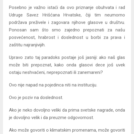
Posebno je važno istaći da ovo priznanje obuhvata i rad
Udruge Savez Hrišćana Hrvatske, čiji tim neumorno
podržava preživele i zagovara njihove glasove u društvu.
Ponosan sam što smo zajedno prepoznati za našu
posvećenost, hrabrost i doslednost u borbi za prava i
zaštitu najranjivijih.
Upravo zato taj paradoks postaje još jasniji: ako naš glas
može biti prepoznat, kako onda glasovi dece još uvek
ostaju neshvaćeni, neprepoznati ili zanemareni?
Ovo nije napad na pojedinca niti na instituciju.
Ovo je poziv na doslednost.
Ako je neko dovoljno veliki da prima svetske nagrade, onda
je dovoljno velik i da preuzme odgovornost.
Ako može govoriti o klimatskim promenama, može govoriti