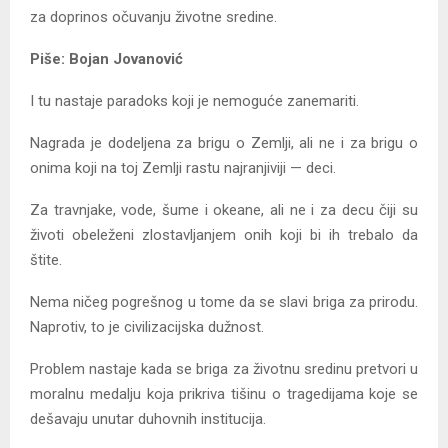
za doprinos očuvanju životne sredine.
Piše: Bojan Jovanović
I tu nastaje paradoks koji je nemoguće zanemariti.
Nagrada je dodeljena za brigu o Zemlji, ali ne i za brigu o
onima koji na toj Zemlji rastu najranjiviji — deci.
Za travnjake, vode, šume i okeane, ali ne i za decu čiji su
životi obeleženi zlostavljanjem onih koji bi ih trebalo da
štite.
Nema ničeg pogrešnog u tome da se slavi briga za prirodu.
Naprotiv, to je civilizacijska dužnost.
Problem nastaje kada se briga za životnu sredinu pretvori u
moralnu medalju koja prikriva tišinu o tragedijama koje se
dešavaju unutar duhovnih institucija.