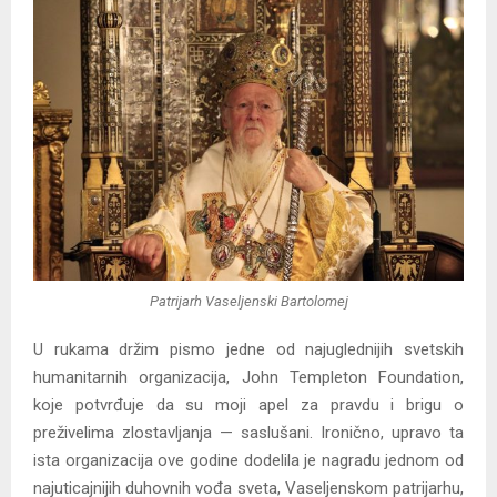
Y
M
E
N
U
Patrijarh Vaseljenski Bartolomej
U rukama držim pismo jedne od najuglednijih svetskih
humanitarnih organizacija, John Templeton Foundation,
koje potvrđuje da su moji apel za pravdu i brigu o
preživelima zlostavljanja — saslušani. Ironično, upravo ta
ista organizacija ove godine dodelila je nagradu jednom od
najuticajnijih duhovnih vođa sveta, Vaseljenskom patrijarhu,