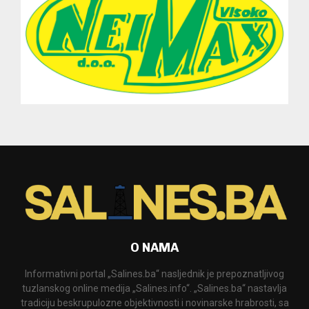
O NAMA
Informativni portal „Salines.ba“ nasljednik je prepoznatljivog
tuzlanskog online medija „Salines.info“. „Salines.ba“ nastavlja
tradiciju beskrupulozne objektivnosti i novinarske hrabrosti, sa