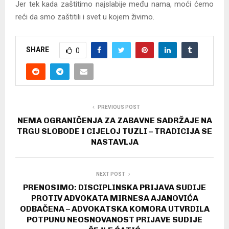
Jer tek kada zaštitimo najslabije među nama, moći ćemo
reći da smo zaštitili i svet u kojem živimo.
SHARE
0
PREVIOUS POST
NEMA OGRANIČENJA ZA ZABAVNE SADRŽAJE NA
TRGU SLOBODE I CIJELOJ TUZLI – TRADICIJA SE
NASTAVLJA
NEXT POST
PRENOSIMO: DISCIPLINSKA PRIJAVA SUDIJE
PROTIV ADVOKATA MIRNESA AJANOVIĆA
ODBAČENA – ADVOKATSKA KOMORA UTVRDILA
POTPUNU NEOSNOVANOST PRIJAVE SUDIJE