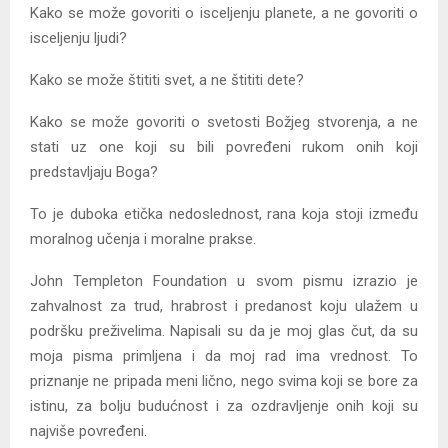
Kako se može govoriti o isceljenju planete, a ne govoriti o
isceljenju ljudi?
Kako se može štititi svet, a ne štititi dete?
Kako se može govoriti o svetosti Božjeg stvorenja, a ne
stati uz one koji su bili povređeni rukom onih koji
predstavljaju Boga?
To je duboka etička nedoslednost, rana koja stoji između
moralnog učenja i moralne prakse.
John Templeton Foundation u svom pismu izrazio je
zahvalnost za trud, hrabrost i predanost koju ulažem u
podršku preživelima. Napisali su da je moj glas čut, da su
moja pisma primljena i da moj rad ima vrednost. To
priznanje ne pripada meni lično, nego svima koji se bore za
istinu, za bolju budućnost i za ozdravljenje onih koji su
najviše povređeni.