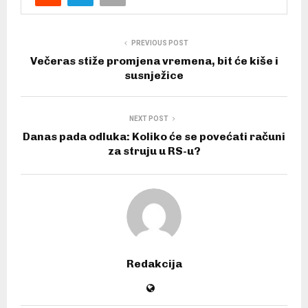
PREVIOUS POST
Večeras stiže promjena vremena, bit će kiše i
susnježice
NEXT POST
Danas pada odluka: Koliko će se povećati računi
za struju u RS-u?
Redakcija