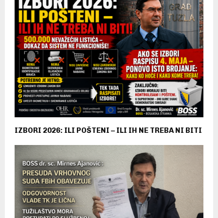
IZBORI 2026: ILI POŠTENI – ILI IH NE TREBA NI BITI