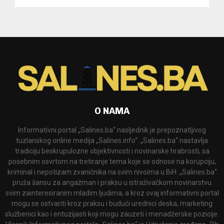
O NAMA
Informativni portal „Salines.ba“ nasljednik je prepoznatljivog
tuzlanskog online medija „Salines.info“. „Salines.ba“ nastavlja
tradiciju beskrupulozne objektivnosti i novinarske hrabrosti, sa
posebnim osvrtom na tretiranje tema koje se odnose na korupciju,
kriminal i nepotizam zvaničnika na svim nivoima u BiH. „Salines.ba“
pruža šansu za angažman i praksu u istraživačkom novinarstvu
svim zainteresiranim mladim ljudima, a kroz ovaj informativni portal
mogu se ostvariti kroz praksu i budući urednici deska, marketing
službenici kao i entuzijasti koji mogu zauzeti i menadžerske pozicije.