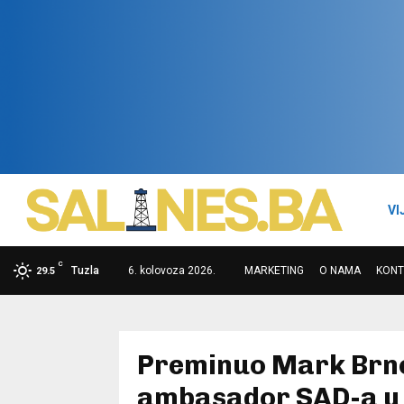
VI
C
Tuzla
6. kolovoza 2026.
MARKETING
O NAMA
KONT
29.5
Preminuo Mark Brnov
ambasador SAD-a u 