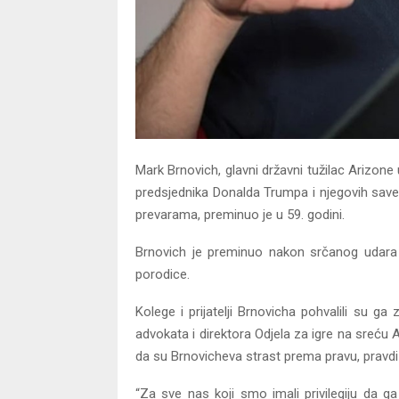
Mark Brnovich, glavni državni tužilac Arizone
predsjednika Donalda Trumpa i njegovih savez
prevarama, preminuo je u 59. godini.
Brnovich je preminuo nakon srčanog udara u
porodice.
Kolege i prijatelji Brnovicha pohvalili su ga 
advokata i direktora Odjela za igre na sreću 
da su Brnovicheva strast prema pravu, pravdi i
“Za sve nas koji smo imali privilegiju da g