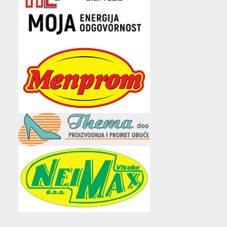
e
t
t
t
i
b
t
a
u
l
o
e
g
b
o
r
r
e
k
a
m