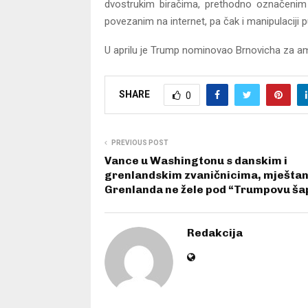
dvostrukim biračima, prethodno označenim 
povezanim na internet, pa čak i manipulaciji pu
U aprilu je Trump nominovao Brnovicha za amb
SHARE
0
PREVIOUS POST
Vance u Washingtonu s danskim i
grenlandskim zvaničnicima, mještan
Grenlanda ne žele pod “Trumpovu ša
Redakcija