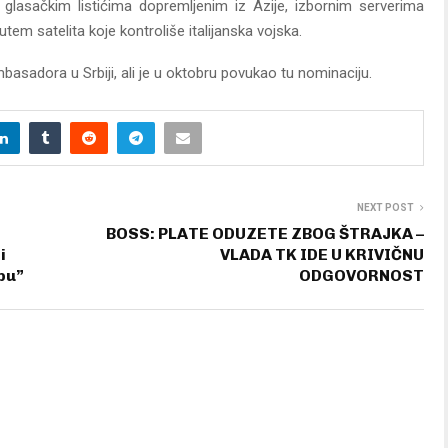
glasačkim listićima dopremljenim iz Azije, izbornim serverima
tem satelita koje kontroliše italijanska vojska.
asadora u Srbiji, ali je u oktobru povukao tu nominaciju.
NEXT POST
BOSS: PLATE ODUZETE ZBOG ŠTRAJKA –
i
VLADA TK IDE U KRIVIČNU
pu”
ODGOVORNOST