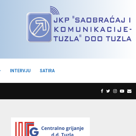
INTERVJU
SATIRA
F
T
I
Y
E
a
w
n
o
m
c
i
s
u
a