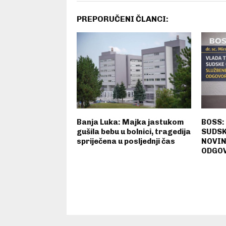
PREPORUČENI ČLANCI:
Banja Luka: Majka jastukom
BOSS:
gušila bebu u bolnici, tragedija
SUDSK
spriječena u posljednji čas
NOVIN
ODGOV