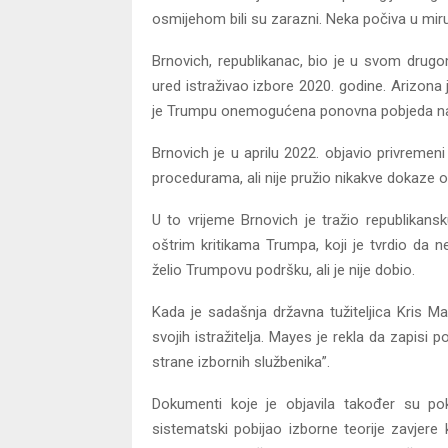
osmijehom bili su zarazni. Neka počiva u miru
Brnovich, republikanac, bio je u svom drug
ured istraživao izbore 2020. godine. Arizona
je Trumpu onemogućena ponovna pobjeda na 
Brnovich je u aprilu 2022. objavio privremen
procedurama, ali nije pružio nikakve dokaze 
U to vrijeme Brnovich je tražio republika
oštrim kritikama Trumpa, koji je tvrdio da n
želio Trumpovu podršku, ali je nije dobio.
Kada je sadašnja državna tužiteljica Kris M
svojih istražitelja. Mayes je rekla da zapisi
strane izbornih službenika”.
Dokumenti koje je objavila također su p
sistematski pobijao izborne teorije zavjere k