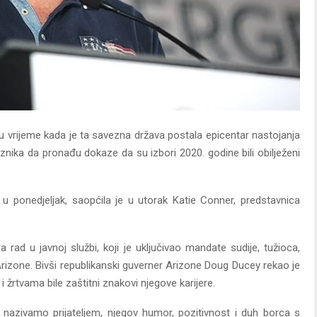
 u vrijeme kada je ta savezna država postala epicentar nastojanja
nika da pronađu dokaze da su izbori 2020. godine bili obilježeni
 ponedjeljak, saopćila je u utorak Katie Conner, predstavnica
za rad u javnoj službi, koji je uključivao mandate sudije, tužioca,
Arizone. Bivši republikanski guverner Arizone Doug Ducey rekao je
 žrtvama bile zaštitni znakovi njegove karijere.
a nazivamo prijateljem, njegov humor, pozitivnost i duh borca s