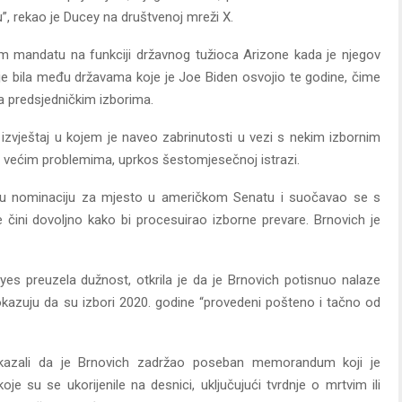
”, rekao je Ducey na društvenoj mreži X.
om mandatu na funkciji državnog tužioca Arizone kada je njegov
 je bila među državama koje je Joe Biden osvojio te godine, čime
predsjedničkim izborima.
i izvještaj u kojem je naveo zabrinutosti u vezi s nekim izbornim
o većim problemima, uprkos šestomjesečnoj istrazi.
nsku nominaciju za mjesto u američkom Senatu i suočavao se s
e čini dovoljno kako bi procesuirao izborne prevare. Brnovich je
ayes preuzela dužnost, otkrila je da je Brnovich potisnuo nalaze
 pokazuju da su izbori 2020. godine “provedeni pošteno i tačno od
okazali da je Brnovich zadržao poseban memorandum koji je
oje su se ukorijenile na desnici, uključujući tvrdnje o mrtvim ili