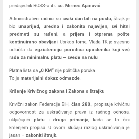
predsjednik BOSS-a
dr. sc. Mirnes Ajanović
.
Administrativni radnici su
svaki dan bili na poslu
, štrajk je
bio
unaprijed, uredno i zakonito najavljen
,
svi hitni
predmeti su rađeni
, a
prijem i otprema pošte
kontinuirano obavljani
. Uprkos tome, Vlada TK je svjesno
odlučila da
egzistenciju porodica uposlenika koji već
rade za minimalnu platu – svede na nulu
.
Platna lista sa
„0 KM“
nije politička poruka.
To je
materijalni dokaz odmazde
.
Kršenje Krivičnog zakona i Zakona o štrajku
Krivični zakon Federacije BiH,
član 280.
, propisuje krivičnu
odgovornost za uskraćivanje prava iz radnog odnosa,
uključujući
platu i druga primanja
, kada se to čini
kršenjem propisa. U ovom slučaju razlog uskraćivanja je
jasan –
zakoniti štrajk
.