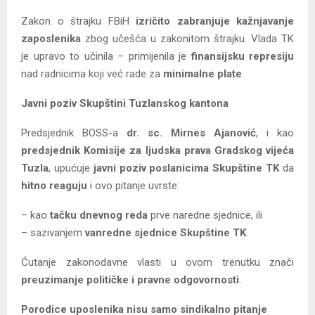
Zakon o štrajku FBiH
izričito zabranjuje kažnjavanje
zaposlenika
zbog učešća u zakonitom štrajku. Vlada TK
je upravo to učinila – primijenila je
finansijsku represiju
nad radnicima koji već rade za
minimalne plate
.
Javni poziv Skupštini Tuzlanskog kantona
Predsjednik BOSS-a
dr. sc. Mirnes Ajanović
, i kao
predsjednik Komisije za ljudska prava Gradskog vijeća
Tuzla
, upućuje
javni poziv poslanicima Skupštine TK
da
hitno reaguju
i ovo pitanje uvrste:
– kao
tačku dnevnog reda
prve naredne sjednice, ili
– sazivanjem
vanredne sjednice Skupštine TK
.
Ćutanje zakonodavne vlasti u ovom trenutku znači
preuzimanje političke i pravne odgovornosti
.
Porodice uposlenika nisu samo sindikalno pitanje