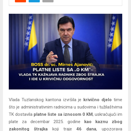
Y
M
E
N
U
Vlada Tuzlanskog kantona izvršila je
krivično djelo
time
što je administrativnim radnicima u sudovima i tužilaštvima
TK dostavila
platne liste sa iznosom 0 KM
, uskraćujući im
plate za decembar 2025. godine
kao kaznu zbog
zakonitog štrajka
koji traje
46 dana
, upozorava