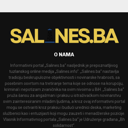
O NAMA
Informativni portal „Salines.ba“ nasljednik je prepoznatljivog
tuzlanskog online medija „Salines.info“. „Salines.ba“ nastavlja
tradiciju beskrupulozne objektivnosti i novinarske hrabrosti, sa
posebnim osvrtom na tretiranje tema koje se odnose na korupciju,
kriminal i nepotizam zvaničnika na svim nivoima u BiH. „Salines.ba“
pruža šansu za angažman i praksu u istraživačkom novinarstvu
svim zainteresiranim mladim ljudima, a kroz ovaj informativni portal
mogu se ostvariti kroz praksu i budući urednici deska, marketing
službenici kao i entuzijasti koji mogu zauzeti i menadžerske pozicije.
Vlasnik Informativnog portala „Salines.ba“ je Udruženje građana „Bh
solidarnost“.