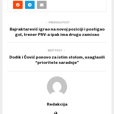
PREVIOUS POST
Bajraktarević igrao na novoj poziciji i postigao
gol, trener PSV-a ipak ima drugu zamisao
NEXT POST
Dodik i Čović ponovo za istim stolom, usaglasili
“prioritete saradnje”
Redakcija