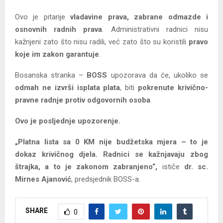
Ovo je pitanje
vladavine prava, zabrane odmazde i
osnovnih radnih prava
. Administrativni radnici nisu
kažnjeni zato što nisu radili, već zato što su koristili
pravo
koje im zakon garantuje
.
Bosanska stranka –
BOSS
upozorava da će, ukoliko se
odmah ne izvrši isplata plata
, biti
pokrenute krivično-
pravne radnje protiv odgovornih osoba
.
Ovo je posljednje upozorenje.
„Platna lista sa 0 KM nije budžetska mjera – to je
dokaz krivičnog djela. Radnici se kažnjavaju zbog
štrajka, a to je zakonom zabranjeno“,
ističe
dr. sc.
Mirnes Ajanović
, predsjednik BOSS-a.
SHARE
0