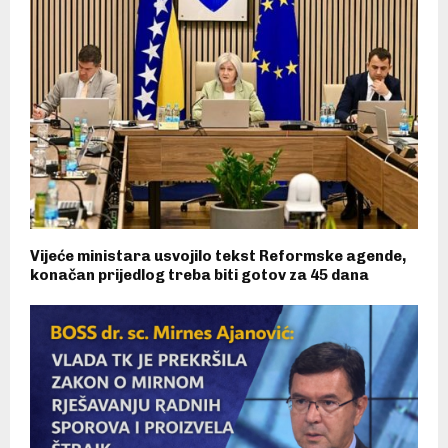
Vijeće ministara usvojilo tekst Reformske agende,
konačan prijedlog treba biti gotov za 45 dana