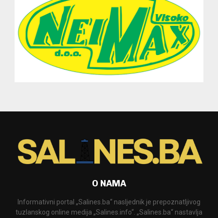
O NAMA
Informativni portal „Salines.ba“ nasljednik je prepoznatljivog
tuzlanskog online medija „Salines.info“. „Salines.ba“ nastavlja