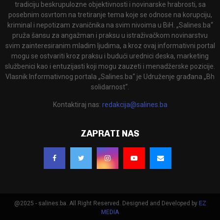
tradiciju beskrupulozne objektivnosti i novinarske hrabrosti, sa
posebnim osvrtom na tretiranje tema koje se odnose na korupciju,
kriminal i nepotizam zvaničnika na svim nivoima u BiH. „Salines.ba“
pruža šansu za angažman i praksu u istraživačkom novinarstvu
svim zainteresiranim mladim ljudima, a kroz ovaj informativni portal
mogu se ostvariti kroz praksu i budući urednici deska, marketing
službenici kao i entuzijasti koji mogu zauzeti i menadžerske pozicije.
Vlasnik Informativnog portala „Salines.ba“ je Udruženje građana „Bh
solidarnost“.
Kontaktiraj nas:
redakcija@salines.ba
ZAPRATI NAS
@2025 - salines.ba. All Right Reserved. Designed and Developed by
EZ
MEDIA