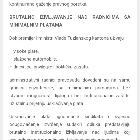
kontinuirano gaženje pravnog poretka.
BRUTALNO IŽIVLJAVANJE NAD RADNICIMA SA
MINIMALNIM PLATAMA
Dok premijer i ministri Vlade Tuzlanskog kantona uživaju:
– visoke plate,
– službene automobile,
– dnevnice, privilegije i političku zaštitu,
administrativni radnici pravosuđa dovedeni su na samu
granicu egzistencije, sa minimalnim primanjima, bez
stvarne mogućnosti dijaloga i bez institucionalne zaštite,
uz stalnu prijetnju uskraćivanja plata.
Uskraćivanje plata, ignorisanje sindikata i svjesno
odugovlačenje izvršenja sudskih odluka predstavljaju
brutalno institucionalno iživljavanje nad ljudima koji
svakodnevno omogućavaju funkcionisanje pravosuđa.