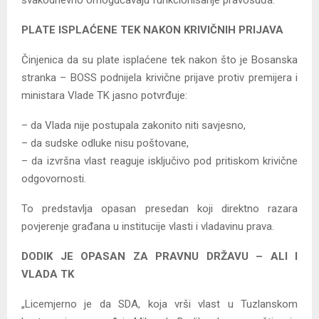
PLATE ISPLAĆENE TEK NAKON KRIVIČNIH PRIJAVA
Činjenica da su plate isplaćene tek nakon što je Bosanska
stranka – BOSS podnijela krivične prijave protiv premijera i
ministara Vlade TK jasno potvrđuje:
– da Vlada nije postupala zakonito niti savjesno,
– da sudske odluke nisu poštovane,
– da izvršna vlast reaguje isključivo pod pritiskom krivične
odgovornosti.
To predstavlja opasan presedan koji direktno razara
povjerenje građana u institucije vlasti i vladavinu prava.
DODIK JE OPASAN ZA PRAVNU DRŽAVU – ALI I
VLADA TK
„Licemjerno je da SDA, koja vrši vlast u Tuzlanskom