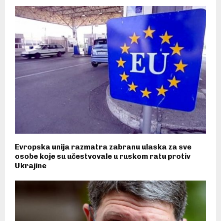
Evropska unija razmatra zabranu ulaska za sve
osobe koje su učestvovale u ruskom ratu protiv
Ukrajine