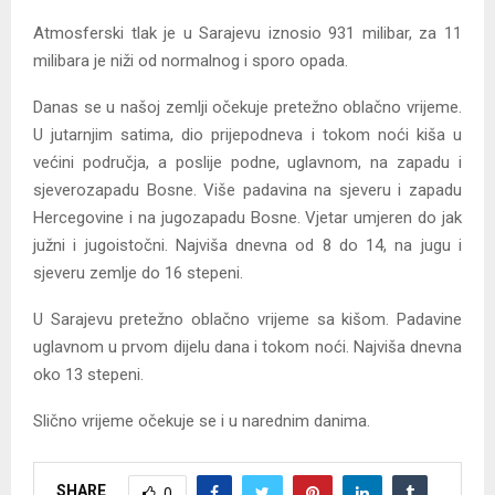
Atmosferski tlak je u Sarajevu iznosio 931 milibar, za 11
milibara je niži od normalnog i sporo opada.
Danas se u našoj zemlji očekuje pretežno oblačno vrijeme.
U jutarnjim satima, dio prijepodneva i tokom noći kiša u
većini područja, a poslije podne, uglavnom, na zapadu i
sjeverozapadu Bosne. Više padavina na sjeveru i zapadu
Hercegovine i na jugozapadu Bosne. Vjetar umjeren do jak
južni i jugoistočni. Najviša dnevna od 8 do 14, na jugu i
sjeveru zemlje do 16 stepeni.
U Sarajevu pretežno oblačno vrijeme sa kišom. Padavine
uglavnom u prvom dijelu dana i tokom noći. Najviša dnevna
oko 13 stepeni.
Slično vrijeme očekuje se i u narednim danima.
SHARE
0