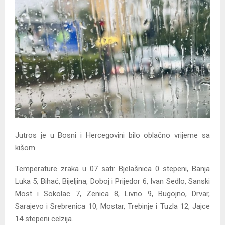
Y
M
E
N
U
Jutros je u Bosni i Hercegovini bilo oblačno vrijeme sa
kišom.
Temperature zraka u 07 sati: Bjelašnica 0 stepeni, Banja
Luka 5, Bihać, Bijeljina, Doboj i Prijedor 6, Ivan Sedlo, Sanski
Most i Sokolac 7, Zenica 8, Livno 9, Bugojno, Drvar,
Sarajevo i Srebrenica 10, Mostar, Trebinje i Tuzla 12, Jajce
14 stepeni celzija.