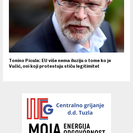
Tonino Picula: EU više nema iluziju o tome ko je
Vučić, oni koji protestuju stiču legitimitet