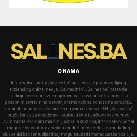
O NAMA
Informativni portal „Salines.ba“ nasljednik je prepoznatljivog
tuzlanskog online medija „Salines.info“. „Salines.ba“ nastavlja
tradiciju beskrupulozne objektivnosti i novinarske hrabrosti, sa
posebnim osvrtom na tretiranje tema koje se odnose na korupciju,
kriminal i nepotizam zvaničnika na svim nivoima u BiH. „Salines.ba“
pruža šansu za angažman i praksu u istraživačkom novinarstvu
svim zainteresiranim mladim ljudima, a kroz ovaj informativni portal
mogu se ostvariti kroz praksu i budući urednici deska, marketing
službenici kao i entuzijasti koji mogu zauzeti i menadžerske pozicije.