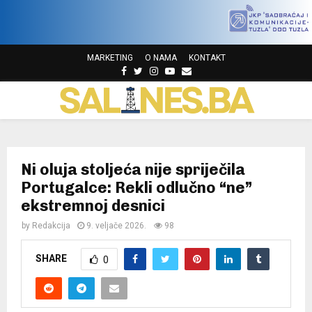
MARKETING
O NAMA
KONTAKT
F
T
I
Y
E
a
w
n
o
m
P
c
i
s
u
a
e
t
t
t
i
b
t
a
u
l
R
o
e
g
b
o
r
r
e
Ni oluja stoljeća nije spriječila
I
k
a
Portugalce: Rekli odlučno “ne”
m
ekstremnoj desnici
M
by
Redakcija
9. veljače 2026.
98
A
SHARE
0
R