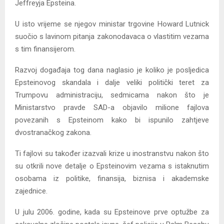
Jeffreyja Epsteina.
U isto vrijeme se njegov ministar trgovine Howard Lutnick
suočio s lavinom pitanja zakonodavaca o vlastitim vezama
s tim finansijerom.
Razvoj događaja tog dana naglasio je koliko je posljedica
Epsteinovog skandala i dalje veliki politički teret za
Trumpovu administraciju, sedmicama nakon što je
Ministarstvo pravde SAD-a objavilo milione fajlova
povezanih s Epsteinom kako bi ispunilo zahtjeve
dvostranačkog zakona.
Ti fajlovi su također izazvali krize u inostranstvu nakon što
su otkrili nove detalje o Epsteinovim vezama s istaknutim
osobama iz politike, finansija, biznisa i akademske
zajednice.
U julu 2006. godine, kada su Epsteinove prve optužbe za