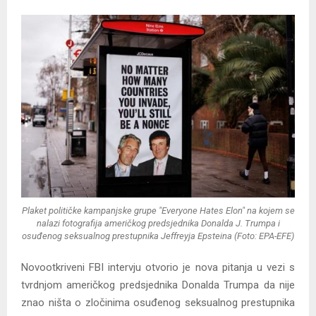
Y
M
E
N
U
Plaket političke kampanjske grupe "Everyone Hates Elon" na kojem se
nalazi fotografija američkog predsjednika Donalda J. Trumpa i
osuđenog seksualnog prestupnika Jeffreyja Epsteina (Foto: EPA-EFE)
Novootkriveni FBI intervju otvorio je nova pitanja u vezi s
tvrdnjom američkog predsjednika Donalda Trumpa da nije
znao ništa o zločinima osuđenog seksualnog prestupnika