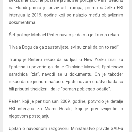
seksualne zločine postale javne, šef policije u Palm Beachu
na Floridi primio je poziv od Trumpa, prema sažetku FBI
intervjua iz 2019. godine koji se nalazio među objavljenim
dokumentima.
Šef policije Michael Reiter naveo je da mu je Trump rekao:
“Hvala Bogu da ga zaustavljate, svi su znali da on to radi”.
Trump je Reiteru rekao da su ljudi u New Yorku znali za
Epsteina i upozorio ga da je Ghislaine Maxwell, Epsteinova
saradnica “zla”, navodi se u dokumentu. On je također
rekao da se jednom našao u Epsteinovom društvu kada su
bili prisutni tinejdžeri i da je “odmah pobjegao odatle”.
Reiter, koji je penzionisan 2009. godine, potvrdio je detalje
FBI intervjua za Miami Herald, koji je prvi izvijestio o
njegovom postojanju.
Upitan o navodnom razgovoru, Ministarstvo pravde SAD-a