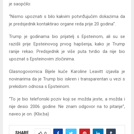
je saopćilo:
“Nismo upoznati s bilo kakvim potvrđujućim dokazima da
je predsjednik kontaktirao organe reda prije 20 godina”.
Trump je godinama bio prijatelj s Epsteinom, ali su se
razišli prije Epsteinovog prvog hapšenja, kako je Trump
ranije rekao. Predsjednik je više puta tvrdio da nije bio
upoznat s Epsteinovim zločinima.
Glasnogovornica Bijele kuće Karoline Leavitt izjavila je
novinarima da je Trump bio iskren i transparentan u vezi s
prekidom odnosa s Epsteinom.
“To je bio telefonski poziv koji se možda jeste, a možda i
nije desio 2006. godine. Ne znam odgovor na to pitanje”,
naveo je on. (Klix.ba)
SHARE
0