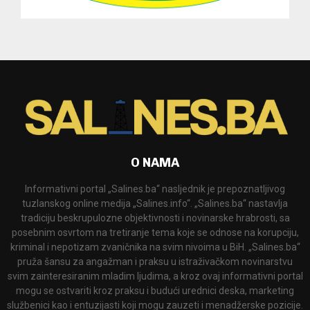
O NAMA
Informativni portal „Salines.ba“ nasljednik je prepoznatljivog
tuzlanskog online medija „Salines.info“. „Salines.ba“ nastavlja
tradiciju beskrupulozne objektivnosti i novinarske hrabrosti, sa
posebnim osvrtom na tretiranje tema koje se odnose na korupciju,
kriminal i nepotizam zvaničnika na svim nivoima u BiH. „Salines.ba“
pruža šansu za angažman i praksu u istraživačkom novinarstvu
svim zainteresiranim mladim ljudima, a kroz ovaj informativni portal
mogu se ostvariti kroz praksu i budući urednici deska, marketing
službenici kao i entuzijasti koji mogu zauzeti i menadžerske pozicije.