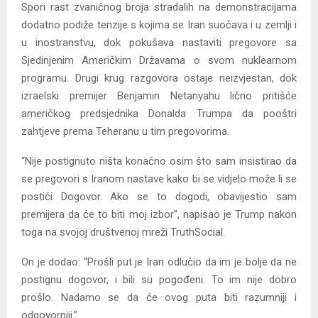
Spori rast zvaničnog broja stradalih na demonstracijama
dodatno podiže tenzije s kojima se Iran suočava i u zemlji i
u inostranstvu, dok pokušava nastaviti pregovore sa
Sjedinjenim Američkim Državama o svom nuklearnom
programu. Drugi krug razgovora ostaje neizvjestan, dok
izraelski premijer Benjamin Netanyahu lično pritišće
američkog predsjednika Donalda Trumpa da pooštri
zahtjeve prema Teheranu u tim pregovorima.
“Nije postignuto ništa konačno osim što sam insistirao da
se pregovori s Iranom nastave kako bi se vidjelo može li se
postići Dogovor. Ako se to dogodi, obavijestio sam
premijera da će to biti moj izbor”, napisao je Trump nakon
toga na svojoj društvenoj mreži TruthSocial.
On je dodao: “Prošli put je Iran odlučio da im je bolje da ne
postignu dogovor, i bili su pogođeni. To im nije dobro
prošlo. Nadamo se da će ovog puta biti razumniji i
odgovorniji.”