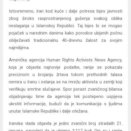
Istovremeno, Iran kod kuće i dalje potresa bijes javnosti
zbog široko rasprostranjenog gušenja svakog oblika
neslaganja u Islamskoj Republici. Taj bijes bi se mogao
pojačati u narednim danima kako porodice ubijenih počnu
obilježavati tradicionalnu 40-dnevnu žalost za svojim
najmilijima.
Američka agencija Human Rights Activists News Agency,
koja je objavila najnovije podatke, ranije se pokazala
preciznom u brojanju žrtava tokom prethodnih talasa
nemira u Iranu i oslanja se na mrežu aktivista u zemlji koji
verifikuju smrtne slučajeve. Spor porast zvaničnog bilansa
objašnjavaju time da agencija tek postepeno uspijeva
ukrstiti informacije, budući da je komunikacija s ljudima
unutar Islamske Republike i dalje otežana.
Iranska vlada objavila je jedini zvanični broj stradalih 21.
januara, navodeći da je ubijeno 3.117 ljudi. Oni su i ranije