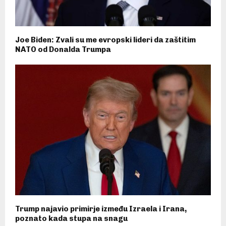
Joe Biden: Zvali su me evropski lideri da zaštitim
NATO od Donalda Trumpa
Trump najavio primirje između Izraela i Irana,
poznato kada stupa na snagu