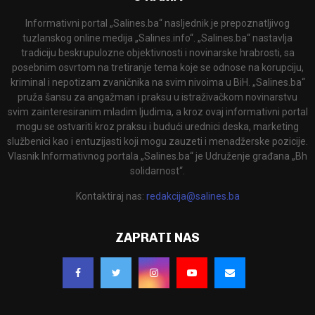
Informativni portal „Salines.ba“ nasljednik je prepoznatljivog
tuzlanskog online medija „Salines.info“. „Salines.ba“ nastavlja
tradiciju beskrupulozne objektivnosti i novinarske hrabrosti, sa
posebnim osvrtom na tretiranje tema koje se odnose na korupciju,
kriminal i nepotizam zvaničnika na svim nivoima u BiH. „Salines.ba“
pruža šansu za angažman i praksu u istraživačkom novinarstvu
svim zainteresiranim mladim ljudima, a kroz ovaj informativni portal
mogu se ostvariti kroz praksu i budući urednici deska, marketing
službenici kao i entuzijasti koji mogu zauzeti i menadžerske pozicije.
Vlasnik Informativnog portala „Salines.ba“ je Udruženje građana „Bh
solidarnost“.
Kontaktiraj nas:
redakcija@salines.ba
ZAPRATI NAS